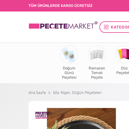
TÜM ÜRÜNLERDE KARGO ÜCRETSİZ
KATEGO
Doğum
Ramazan
Düz
Günü
Temalı
Peçetel
Peçetesi
Peçete
Ana Sayfa
Söz, Nişan, Düğün Peçeteleri