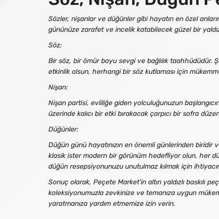
Sözler, nişanlar ve düğünler gibi hayatın en özel anla
gününüze zarafet ve incelik katabilecek güzel bir yaldı
Söz:
Bir söz, bir ömür boyu sevgi ve bağlılık taahhüdüdür. Şık
etkinlik olsun, herhangi bir söz kutlaması için mükemme
Nişan:
Nişan partisi, evliliğe giden yolculuğunuzun başlangıcını
üzerinde kalıcı bir etki bırakacak çarpıcı bir sofra dü
Düğünler:
Düğün günü hayatınızın en önemli günlerinden biridir v
klasik ister modern bir görünüm hedefliyor olun, her 
düğün resepsiyonunuzu unutulmaz kılmak için ihtiyacını
Sonuç olarak, Peçete Market'in altın yaldızlı baskılı p
koleksiyonumuzla zevkinize ve temanıza uygun mükemme
yaratmanıza yardım etmemize izin verin.