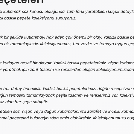
rını kutlamak söz konusu olduğunda, tüm farkı yaratabilen küçük detayla
zlı baskılı peçete koleksiyonu sunuyoruz.
 bir şekilde kutlanmayı hak eden çok önemli bir olay. Yaldızlı baskılı pe
l bir tamamlayıcıdır. Koleksiyonumuz, her zevke ve temaya uygun çeşitli 
 kutlayan neşeli bir olaydır. Yaldızlı baskılı peçetelerimiz, nişan kutlam
zeni yaratmak için zarif tasarım ve renklerden oluşan koleksiyonumuzda
e her detay önemlidir. Yaldızlı baskılı peçetelerimiz, düğün resepsiyo
düğün temasını tamamlayacak çeşitli tasarım ve renklerimiz var. Kolek
z olan her şeye sahiptir.
eçeteleri söz, nişan veya düğün kutlamalarınıza zarafet ve incelik katma
l peçeteleri bulacağınızdan emin olabilirsiniz. Koleksiyonumuzu bugü