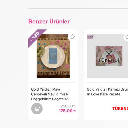
Benzer Ürünler
30
- %
TÜKENDİ
Gold Yaldızlı Mavi
Gold Yaldızlı Kırmızı Dru
Çerçeveli Mevlidimize
In Love Kare Peçete
Hoşgeldiniz Peçete 16
Adet
250,00
TÜKEN
175,00