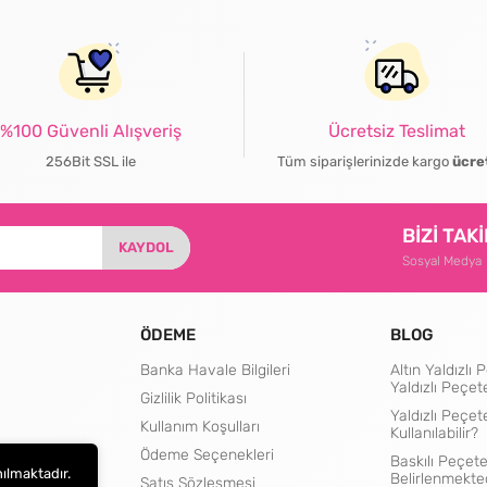
%100 Güvenli Alışveriş
Ücretsiz Teslimat
256Bit SSL ile
Tüm siparişlerinizde kargo
ücre
BİZİ TAK
KAYDOL
Sosyal Medya
ÖDEME
BLOG
Banka Havale Bilgileri
Altın Yaldızl
Yaldızlı Peçet
Gizlilik Politikası
Yaldızlı Peçet
Kullanım Koşulları
Kullanılabilir?
rtları
Ödeme Seçenekleri
Baskılı Peçete
nılmaktadır.
Belirlenmekte
Satış Sözleşmesi