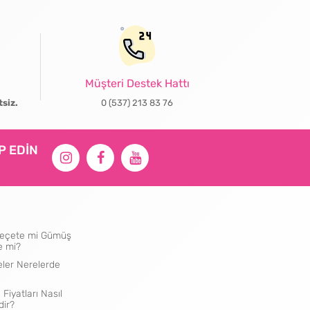
Müşteri Destek Hattı
tsiz.
0 (537) 213 83 76
İP EDİN
ı Peçete mi Gümüş
e mi?
eler Nerelerde
 Fiyatları Nasıl
dir?