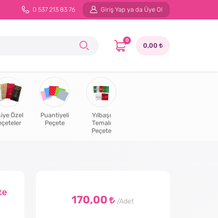
0 537 213 83 76
Giriş Yap ya da Üye Ol
0
0,00
şiye Özel
Puantiyeli
Yılbaşı
eçeteler
Peçete
Temalı
Peçete
te
170,00