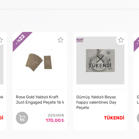
22
- %
-
TÜKENDİ
nk
Rose Gold Yaldızlı Kraft
Gümüş Yaldızlı Beyaz
G
Just Engaged Peçete 16 lı
happy valentines Day
L
Peçete
220,00
Dİ
TÜKENDİ
170,00