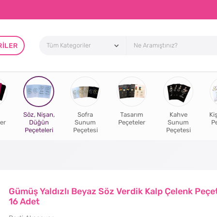
RILER
Söz, Nişan,
Sofra
Tasarım
Kahve
Ki
er
Düğün
Sunum
Peçeteler
Sunum
P
Peçeteleri
Peçetesi
Peçetesi
Gümüş Yaldızlı Beyaz Söz Verdik Kalp Çelenk Peçe
16 Adet