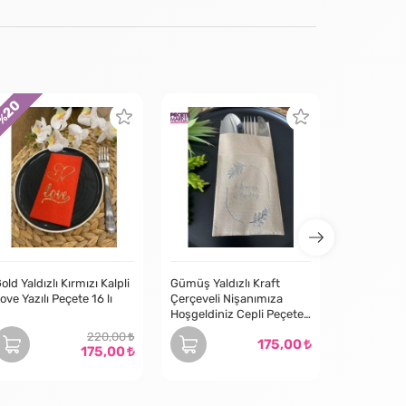
20
30
 %
- %
old Yaldızlı Kırmızı Kalpli
Gümüş Yaldızlı Kraft
ove Yazılı Peçete 16 lı
Çerçeveli Nişanımıza
Hoşgeldiniz Cepli Peçete
12 Adet 40x40
220,00
175,00
175,00