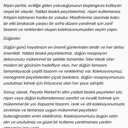
Nişan partisi, evliliğe giden yolculuğunuzun başlangıcını kutlayan
neşeli bir olaydır. Yaldızlı baskılı peçetelerimiz, nişan kutlamanıza
ihtişam katmanın harika bir yoludur. Misafirleriniz üzerinde kalıcı
bir etki bırakacak çarpıcı bir sofra düzeni yaratmak için zarif
tasarım ve renklerden oluşan koleksiyonumuzdan seçim yapın.
Düğünler:
Düğün günü hayatınızın en önemli günlerinden biridir ve her detay
önemlidir. Yaldızlı baskılı peçetelerimiz, düğün resepsiyon
dekorunuzu mükemmel bir şekilde tamamlar. İster klasik ister
modern bir görünüm hedefliyor olun, her düğün temasını
tamamlayacak çeşitli tasarım ve renklerimiz var. Koleksiyonumuz,
monogramlı peçetelerden çiçek baskılara, düğün resepsiyonunuzu
unutulmaz kılmak için ihtiyacınız olan her şeye sahiptir.
Sonuç olarak, Peçete Market'in altın yaldızlı baskılı peçeteleri söz,
nişan veya düğün kutlamalarınıza zarafet ve incelik katmak için
mükemmel bir yol. Kapsamlı tasarım, renk ve stil koleksiyonumuzla
zevkinize ve temanıza uygun mükemmel peçeteleri
bulacağınızdan emin olabilirsiniz. Koleksiyonumuzu bugün satın
alın ve unutulmaz ve güzel bir kutlama yaratmanıza yardım