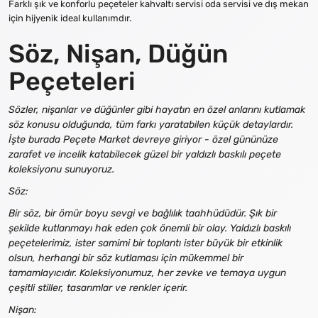
Farklı şık ve konforlu peçeteler kahvaltı servisi oda servisi ve dış mekan
için hijyenik ideal kullanımdır.
Söz, Nişan, Düğün
Peçeteleri
Sözler, nişanlar ve düğünler gibi hayatın en özel anlarını kutlamak
söz konusu olduğunda, tüm farkı yaratabilen küçük detaylardır.
İşte burada Peçete Market devreye giriyor - özel gününüze
zarafet ve incelik katabilecek güzel bir yaldızlı baskılı peçete
koleksiyonu sunuyoruz.
Söz:
Bir söz, bir ömür boyu sevgi ve bağlılık taahhüdüdür. Şık bir
şekilde kutlanmayı hak eden çok önemli bir olay. Yaldızlı baskılı
peçetelerimiz, ister samimi bir toplantı ister büyük bir etkinlik
olsun, herhangi bir söz kutlaması için mükemmel bir
tamamlayıcıdır. Koleksiyonumuz, her zevke ve temaya uygun
çeşitli stiller, tasarımlar ve renkler içerir.
Nişan: