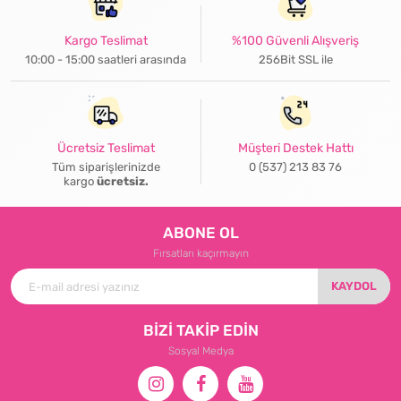
Kargo Teslimat
%100 Güvenli Alışveriş
10:00 - 15:00 saatleri arasında
256Bit SSL ile
Ücretsiz Teslimat
Müşteri Destek Hattı
Tüm siparişlerinizde
0 (537) 213 83 76
kargo
ücretsiz.
ABONE OL
Fırsatları kaçırmayın
KAYDOL
BİZİ TAKİP EDİN
Sosyal Medya