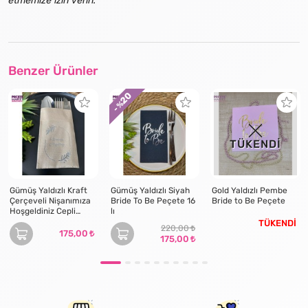
etmemize izin verin.
Benzer Ürünler
20
- %
TÜKENDİ
Gümüş Yaldızlı Kraft
Gümüş Yaldızlı Siyah
Gold Yaldızlı Pembe
Çerçeveli Nişanımıza
Bride To Be Peçete 16
Bride to Be Peçete
Hoşgeldiniz Cepli
lı
Peçete 12 Adet 40x40
TÜKENDİ
220,00
175,00
175,00