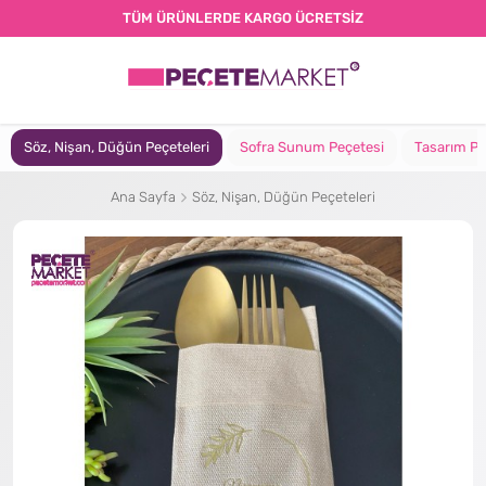
TÜM ÜRÜNLERDE KARGO ÜCRETSİZ
Söz, Nişan, Düğün Peçeteleri
Sofra Sunum Peçetesi
Tasarım Pe
Ana Sayfa
Söz, Nişan, Düğün Peçeteleri