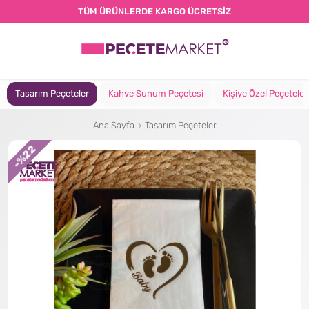
TÜM ÜRÜNLERDE KARGO ÜCRETSİZ
Tasarım Peçeteler
Kahve Sunum Peçetesi
Kişiye Özel Peçeteler
Ana Sayfa
Tasarım Peçeteler
%22
-