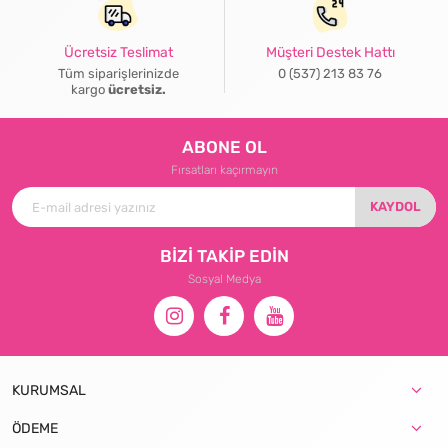
Ücretsiz Teslimat
Müşteri Destek Hattı
Tüm siparişlerinizde
0 (537) 213 83 76
kargo
ücretsiz.
ABONE OL
Fırsatları kaçırmayın
KAYDOL
BİZİ TAKİP EDİN
Sosyal Medya
KURUMSAL
ÖDEME