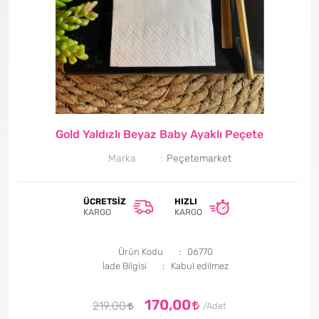
Gold Yaldızlı Beyaz Baby Ayaklı Peçete
Marka
Peçetemarket
ÜCRETSIZ
HIZLI
KARGO
KARGO
Ürün Kodu
06770
İade Bilgisi
170,00
219,00