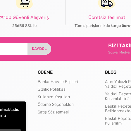
%100 Güvenli Alışveriş
Ücretsiz Teslimat
256Bit SSL ile
Tüm siparişlerinizde kargo
ücre
BİZİ TAK
KAYDOL
Sosyal Medya
ÖDEME
BLOG
Banka Havale Bilgileri
Altın Yaldızl
Yaldızlı Peçet
Gizlilik Politikası
Yaldızlı Peçet
Kullanım Koşulları
Kullanılabilir?
rtları
Ödeme Seçenekleri
Baskılı Peçete
nılmaktadır.
Belirlenmekte
Satış Sözleşmesi
inizi
Baskılı Peçet
Kullanılır?