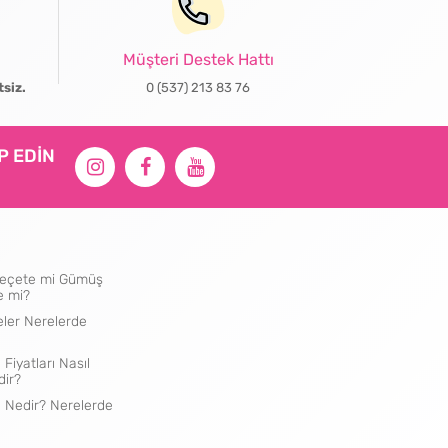
Müşteri Destek Hattı
tsiz.
0 (537) 213 83 76
İP EDİN
ı Peçete mi Gümüş
e mi?
eler Nerelerde
 Fiyatları Nasıl
dir?
e Nedir? Nerelerde