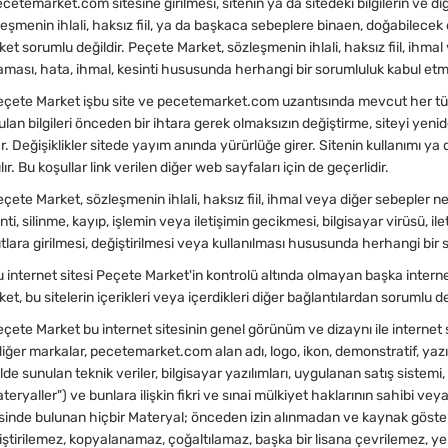
temarket.com sitesine girilmesi, sitenin ya da sitedeki bilgilerin ve diğ
eşmenin ihlali, haksız fiil, ya da başkaca sebeplere binaen, doğabilece
et sorumlu değildir. Peçete Market, sözleşmenin ihlali, haksız fiil, ihma
aması, hata, ihmal, kesinti hususunda herhangi bir sorumluluk kabul et
ete Market işbu site ve pecetemarket.com uzantısında mevcut her tür hi
lan bilgileri önceden bir ihtara gerek olmaksızın değiştirme, siteyi yen
r. Değişiklikler sitede yayım anında yürürlüğe girer. Sitenin kullanımı ya da
lır. Bu koşullar link verilen diğer web sayfaları için de geçerlidir.
te Market, sözleşmenin ihlali, haksız fiil, ihmal veya diğer sebepler ne
nti, silinme, kayıp, işlemin veya iletişimin gecikmesi, bilgisayar virüsü, ile
tlara girilmesi, değiştirilmesi veya kullanılması hususunda herhangi bir
nternet sitesi Peçete Market'in kontrolü altında olmayan başka internet
et, bu sitelerin içerikleri veya içerdikleri diğer bağlantılardan sorumlu de
ete Market bu internet sitesinin genel görünüm ve dizaynı ile internet s
iğer markalar, pecetemarket.com alan adı, logo, ikon, demonstratif, yazıl
lde sunulan teknik veriler, bilgisayar yazılımları, uygulanan satış sistem
teryaller") ve bunlara ilişkin fikri ve sınai mülkiyet haklarının sahibi vey
esinde bulunan hiçbir Materyal; önceden izin alınmadan ve kaynak göster
iştirilemez, kopyalanamaz, çoğaltılamaz, başka bir lisana çevrilemez, y