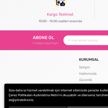
Kargo Teslimat
10:00 - 15:00 saatleri arasında
ABONE OL
Fırsatları kaçırmayın
KURUMSAL
İletişim
Hakkımızda
Güvenlik
Teslimat ve İade Şa
Size daha iyi hizmet verebilmek için internet sitemizde çerezler kulla
Kargo Seçenekleri
Çerez Politikaları Aydınlatma Metni’ni okuyabilir ve dilerseniz tercihler
değiştirebilirsiniz.