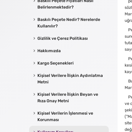
Baskılı Peçete Fiyatları Nasıl
pece
Belirlenmektedir?
sözl
Mark
Baskılı Peçete Nedir? Nerelerde
uğr
Kullanılır?
Peç
sunu
Gizlilik ve Çerez Politikası
tuta
sayı
Hakkımızda
Peçe
Kargo Seçenekleri
kesi
kayı
Kişisel Verilere İlişkin Aydınlatma
Bu i
Metni
Mark
Kişisel Verilere İlişkin Beyan ve
Peç
Rıza Onay Metni
ve d
şeki
Kişisel Verilerin İşlenmesi ve
("Ma
Korunması
sit
değ