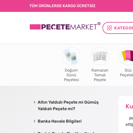
TÜM ÜRÜNLERDE KARGO ÜCRETSİZ
KATEGO
Doğum
Ramazan
Düz
Günü
Temalı
Peçetel
Peçetesi
Peçete
Altın Yaldızlı Peçete mi Gümüş
Ku
Yaldızlı Peçete mi?
pec
Banka Havale Bilgileri
etti