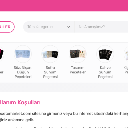
RILER
Söz, Nişan,
Sofra
Tasarım
Kahve
Ki
er
Düğün
Sunum
Peçeteler
Sunum
P
Peçeteleri
Peçetesi
Peçetesi
llanım Koşulları
etemarket.com sitesine girmeniz veya bu internet sitesindeki herhangi b
ğiniz anlamına gelir.