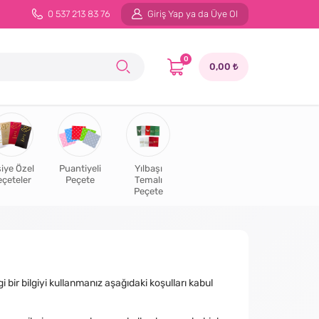
0 537 213 83 76
Giriş Yap ya da Üye Ol
0
0,00
şiye Özel
Puantiyeli
Yılbaşı
eçeteler
Peçete
Temalı
Peçete
ir bilgiyi kullanmanız aşağıdaki koşulları kabul