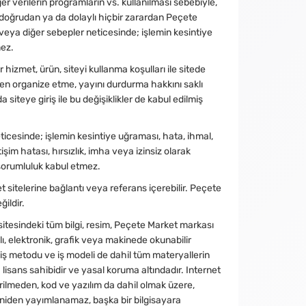
er verilerin programların vs. kullanılması sebebiyle,
k doğrudan ya da dolaylı hiçbir zarardan Peçete
l veya diğer sebepler neticesinde; işlemin kesintiye
mez.
zmet, ürün, siteyi kullanma koşulları ile sitede
iden organize etme, yayını durdurma hakkını saklı
 siteye giriş ile bu değişiklikler de kabul edilmiş
ticesinde; işlemin kesintiye uğraması, hata, ihmal,
tişim hatası, hırsızlık, imha veya izinsiz olarak
 sorumluluk kabul etmez.
 sitelerine bağlantı veya referans içerebilir. Peçete
ğildir.
itesindeki tüm bilgi, resim, Peçete Market markası
ı, elektronik, grafik veya makinede okunabilir
i, iş metodu ve iş modeli de dahil tüm materyallerin
a lisans sahibidir ve yasal koruma altındadır. Internet
ilmeden, kod ve yazılım da dahil olmak üzere,
eniden yayımlanamaz, başka bir bilgisayara