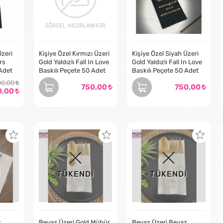
Üzeri
Kişiye Özel Kırmızı Üzeri
Kişiye Özel Siyah Üzeri
rs
Gold Yaldızlı Fall In Love
Gold Yaldızlı Fall In Love
 Adet
Baskılı Peçete 50 Adet
Baskılı Peçete 50 Adet
00,00
750,00
750,00
0,00
İ
TÜKENDİ
TÜKENDİ
z
Beyaz Üzeri Gold Mühür
Beyaz Üzeri Beyaz