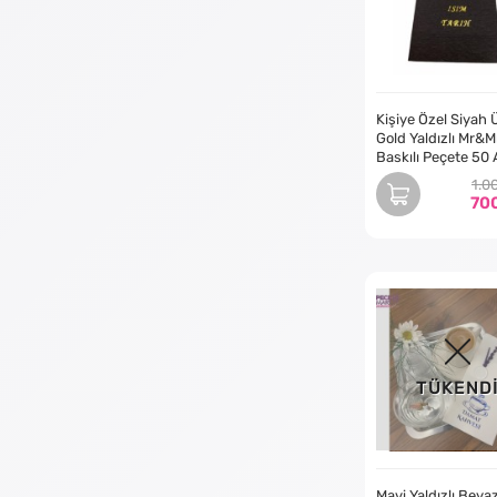
Kişiye Özel Siyah 
Gold Yaldızlı Mr&M
Baskılı Peçete 50
1.0
70
TÜKEND
Mavi Yaldızlı Beya