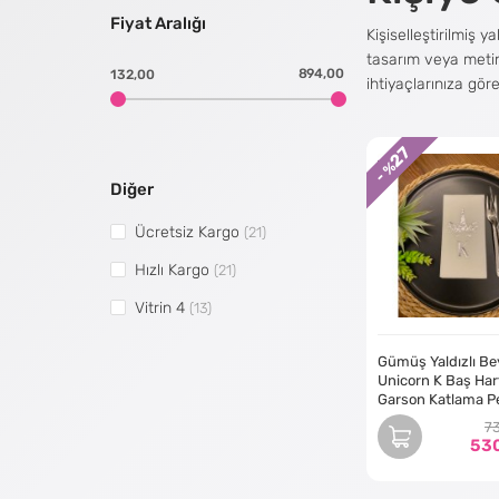
Fiyat Aralığı
Kişiselleştirilmiş 
tasarım veya metinl
894,00
132,00
ihtiyaçlarınıza göre
27
İster basit ister d
- %
renk ve boyutlarda 
Diğer
güzel olması için s
Ücretsiz Kargo
(21)
Hızlı Kargo
(21)
Kişiselleştirilmiş 
tanıtın, ister müşt
Vitrin 4
(13)
yazdırabiliriz, böy
Gümüş Yaldızlı Be
Unicorn K Baş Har
Kişiselleştirilmiş y
Garson Katlama P
50 Adet
düğünü kutluyor ol
7
basılabilir. Bu, et
53