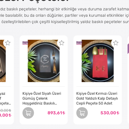
yaldız baskılı peçeteler, herhangi bir etkinliğe veya duruma zarafet katma
e basılabilir, bu da onları düğünler, partiler veya kurumsal etkinlikler
 özelleştirilebilen çok çeşitli kişiselleştirilmiş yaldız baskılı peçeteler s
aha ayrıntılı bir tasarım arıyor olun, etkinliğiniz için mükemmel peçeteler
mevcuttur, böylece ihtiyaçlarınıza en uygun olanı seçebilirsiniz. Kişiye
adece en kaliteli malzemeleri kullanıyoruz.
yaldız baskılı peçetelerin en önemli faydalarından biri, markanızı veya log
erileriniz için benzersiz bir hediye yaratın, özel peçetelerimiz harika b
lece onları etkinliklerde veya restoranınızda markanızı tanıtmanın harika bi
yaz
Kişiye Özel Siyah Üzeri
Kişiye Özel Kırmızı Üzeri
f
Gümüş Çelenk
Gold Yaldızlı Kalp Detaylı
aldız baskılı peçetelerin bir diğer avantajı da etkinliğinize kişiselleştirm
eçete
Hoşgeldiniz Baskılı
Cepli Peçete 50 Adet
Peçete 50 Adet
un, ister bir doğum günü partisine ev sahipliği yapıyor olun, özel peç
30,00
893,61
530,00
kinliğinize kişisel bir dokunuş katacak ve onu daha da unutulmaz kılacaktı
0,00