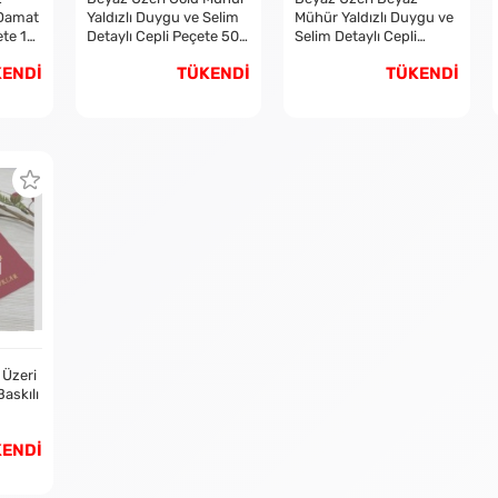
 Damat
Yaldızlı Duygu ve Selim
Mühür Yaldızlı Duygu ve
te 1
Detaylı Cepli Peçete 50
Selim Detaylı Cepli
Adet
Peçete 50 Adet
KENDİ
TÜKENDİ
TÜKENDİ
İ
 Üzeri
Baskılı
KENDİ