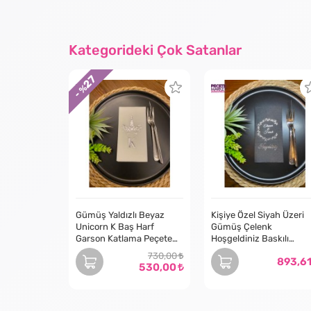
Kategorideki Çok Satanlar
27
- %
Gümüş Yaldızlı Beyaz
Kişiye Özel Siyah Üzeri
Unicorn K Baş Harf
Gümüş Çelenk
Garson Katlama Peçete
Hoşgeldiniz Baskılı
50 Adet
Peçete 50 Adet
730,00
893,6
530,00