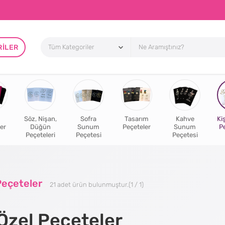
RILER
Söz, Nişan,
Sofra
Tasarım
Kahve
Ki
er
Düğün
Sunum
Peçeteler
Sunum
P
Peçeteleri
Peçetesi
Peçetesi
Peçeteler
21
adet ürün bulunmuştur.
(1 / 1)
 Özel Peçeteler