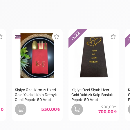
22
- %
-
Kişiye Özel Kırmızı Üzeri
Kişiye Özel Siyah Üzeri
K
Gold Yaldızlı Kalp Detaylı
Gold Yaldızlı Kalp Baskılı
G
Cepli Peçete 50 Adet
Peçete 50 Adet
P
900,00
1
530,00
700,00