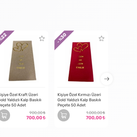
22
30
30
 %
- %
- %
işiye Özel Kraft Üzeri
Kişiye Özel Kırmızı Üzeri
old Yaldızlı Kalp Baskılı
Gold Yaldızlı Kalp Baskılı
eçete 50 Adet
Peçete 50 Adet
900,00
1.000,00
700,00
700,00