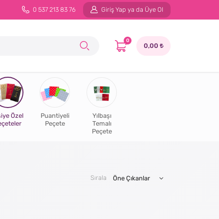
0 537 213 83 76
Giriş Yap ya da Üye Ol
0
0,00
şiye Özel
Puantiyeli
Yılbaşı
eçeteler
Peçete
Temalı
Peçete
Sırala