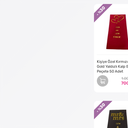
Sitemizde müşterile
30
anlıyoruz ve peçete
- %
tasarımdan nihai 
Sonuç olarak, kişis
Sitemizde, ihtiyaçl
hediye yaratmak ist
yardımcı olabilece
Kişiye Özel Kırmızı
Gold Yaldızlı Kalp 
Peçete 50 Adet
1.0
70
30
- %