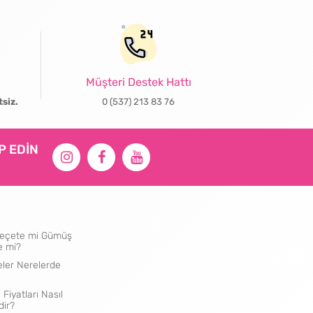
Müşteri Destek Hattı
tsiz.
0 (537) 213 83 76
İP EDİN
ı Peçete mi Gümüş
e mi?
eler Nerelerde
 Fiyatları Nasıl
dir?