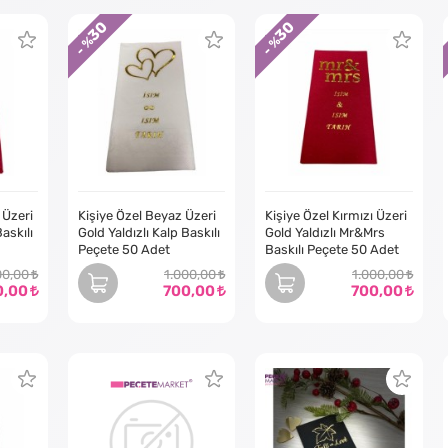
rimize en kaliteli kişiselleştirilmiş yaldız baskılı peçeteleri sağlamayı 
30
30
lerinin tam olarak ihtiyaç duydukları şey olduğundan emin olmak için müş
- %
- %
ürüne kadar, detaylara gösterdiğimiz özen ve müşteri memnuniyeti ta
elleştirilmiş yaldız baskılı peçeteler, herhangi bir olaya veya duruma za
arınıza göre özelleştirilebilen çok çeşitli özel peçeteler sunuyoruz. İste
eyin, kişiye özel yaldız baskılı peçetelerimiz harika bir seçimdir. Etkin
ğimiz hakkında daha fazla bilgi edinmek için bugün bize ulaşın.
 Üzeri
Kişiye Özel Beyaz Üzeri
Kişiye Özel Kırmızı Üzeri
Baskılı
Gold Yaldızlı Kalp Baskılı
Gold Yaldızlı Mr&Mrs
Peçete 50 Adet
Baskılı Peçete 50 Adet
00,00
1.000,00
1.000,00
0,00
700,00
700,00