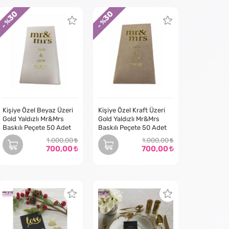
taahhüt ediyoruz. Her etkinliğin benzersiz olduğunu
30
30
terilerimizle yakın bir şekilde çalışıyoruz. İlk
- %
- %
ahhüdümüzle gurur duyuyoruz.
rafet ve kişiselleştirme katmanın harika bir yoludur.
r markanızı tanıtmak ister müşterilerinize benzersiz bir
liğiniz için mükemmel özel peçeteleri yaratmanıza nasıl
Kişiye Özel Beyaz Üzeri
Kişiye Özel Kraft Üzeri
Gold Yaldızlı Mr&Mrs
Gold Yaldızlı Mr&Mrs
Baskılı Peçete 50 Adet
Baskılı Peçete 50 Adet
1.000,00
1.000,00
700,00
700,00