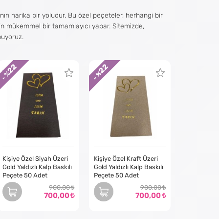
nın harika bir yoludur. Bu özel peçeteler, herhangi bir
 için mükemmel bir tamamlayıcı yapar. Sitemizde,
unuyoruz.
22
22
i yaratmanıza yardımcı olabiliriz. Peçetelerimiz çeşitli
- %
- %
 özel yaldız baskılı peçetelerinizin hem dayanıklı hem de
onuzu sergilemenin harika bir yolu olmasıdır. İster işinizi
ir seçimdir. Logonuzu veya tasarımınızı peçetelere
r yolu haline getiririz.
Kişiye Özel Siyah Üzeri
Kişiye Özel Kraft Üzeri
Gold Yaldızlı Kalp Baskılı
Gold Yaldızlı Kalp Baskılı
e dokunuşu katmanın harika bir yolu olmasıdır. İster bir
Peçete 50 Adet
Peçete 50 Adet
etelerimize onur konuğunuzun adı veya özel bir mesaj
900,00
900,00
r.
700,00
700,00