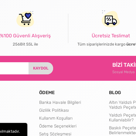
%100 Güvenli Alışveriş
Ücretsiz Teslimat
256Bit SSL ile
Tüm siparişlerinizde kargo
ücre
BİZİ TAK
KAYDOL
Sosyal Medya
ÖDEME
BLOG
Banka Havale Bilgileri
Altın Yaldızl
Yaldızlı Peçet
Gizlilik Politikası
Yaldızlı Peçet
Kullanım Koşulları
Kullanılabilir?
rtları
Ödeme Seçenekleri
Baskılı Peçete
nılmaktadır.
Belirlenmekte
Satış Sözleşmesi