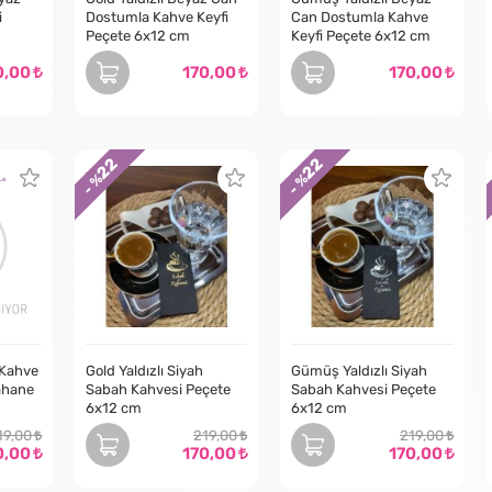
i
Dostumla Kahve Keyfi
Can Dostumla Kahve
Peçete 6x12 cm
Keyfi Peçete 6x12 cm
0,00
170,00
170,00
22
22
- %
- %
t Kahve
Gold Yaldızlı Siyah
Gümüş Yaldızlı Siyah
ahane
Sabah Kahvesi Peçete
Sabah Kahvesi Peçete
6x12 cm
6x12 cm
19,00
219,00
219,00
0,00
170,00
170,00