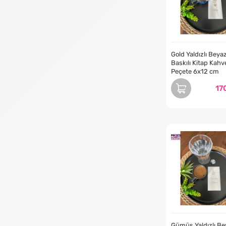
Yaldızlı kahve sun
bir kahve tutkunu o
uzun ömürlü varak 
Gold Yaldızlı Beya
Baskılı Kitap Kahv
Peçete 6x12 cm
17
Gümüş Yaldızlı Be