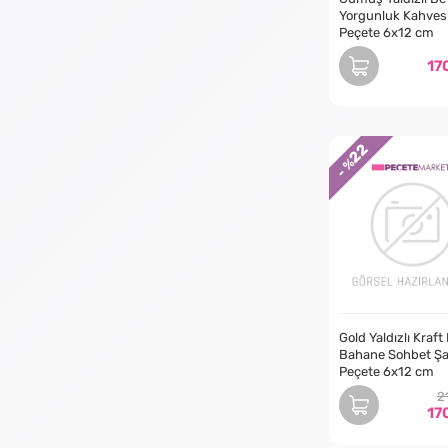
Yorgunluk Kahves
Peçete 6x12 cm
17
22
- %
Gold Yaldızlı Kraf
Bahane Sohbet Ş
Peçete 6x12 cm
2
17