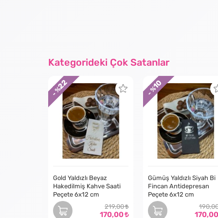
Kategorideki Çok Satanlar
22
10
- %
- %
Gold Yaldızlı Beyaz
Gümüş Yaldızlı Siyah Bi
Hakedilmiş Kahve Saati
Fincan Antidepresan
Peçete 6x12 cm
Peçete 6x12 cm
219,00
190,0
170,00
170,0