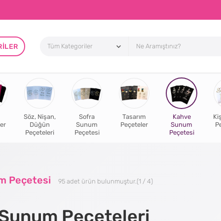
RILER
Söz, Nişan,
Sofra
Tasarım
Kahve
Ki
er
Düğün
Sunum
Peçeteler
Sunum
P
Peçeteleri
Peçetesi
Peçetesi
m Peçetesi
95
adet ürün bulunmuştur.
(1 / 4)
Sunum Peçeteleri