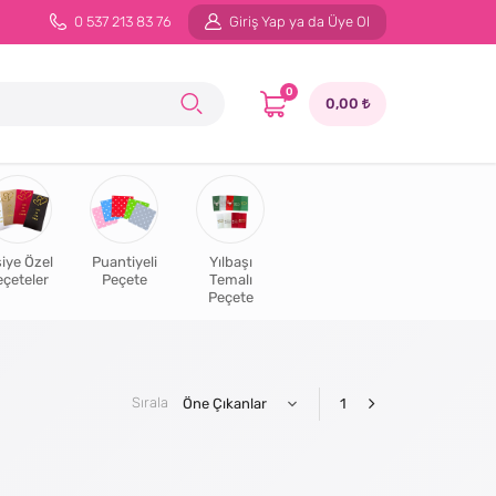
0 537 213 83 76
Giriş Yap ya da Üye Ol
0
0,00
şiye Özel
Puantiyeli
Yılbaşı
eçeteler
Peçete
Temalı
Peçete
Sırala
1