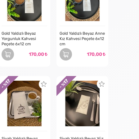
i kahve deneyiminizi bir üst seviyeye taşımak isteyen
dızlı kahve sunumları mutlaka denenmeli. Dayanıklı ve
 daha da özel kılacak harika bir yatırım.
Gold Yaldızlı Beyaz
Gold Yaldızlı Beyaz Anne
Yorgunluk Kahvesi
Kız Kahvesi Peçete 6x12
Peçete 6x12 cm
cm
170,00
170,00
17
17
- %
- %
Siyah Yaldızlı Beyaz
Siyah Yaldızlı Beyaz Yüz