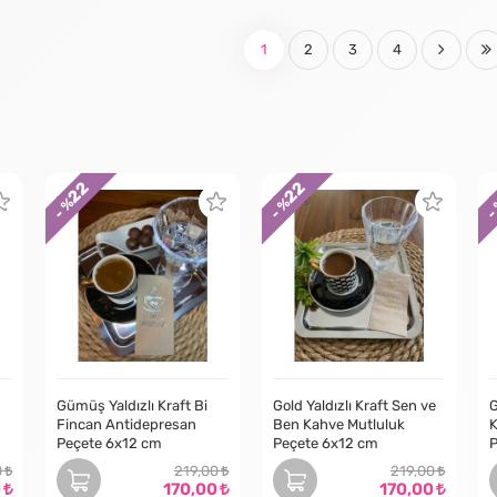
1
2
3
4
22
22
- %
- %
-
Gümüş Yaldızlı Kraft Bi
Gold Yaldızlı Kraft Sen ve
G
Fincan Antidepresan
Ben Kahve Mutluluk
K
Peçete 6x12 cm
Peçete 6x12 cm
P
0
219,00
219,00
0
170,00
170,00