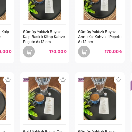
umları, günlük kahvenize zarafet katmanın kolay bir yoludur. İster kend
lun, isterseniz misafirlerinizi etkilemek isteyen bir ev sahibi olun, yal
baskıları ve çok yönlü kullanımları ile kahve deneyiminizi her geçen gün
z Kalp
Gümüş Yaldızlı Beyaz
Gümüş Yaldızlı Beyaz
e
Kalp Baskılı Kitap Kahve
Anne Kız Kahvesi Peçete
Peçete 6x12 cm
6x12 cm
0,00
170,00
170,00
yaz
Gold Yaldızlı Beyaz Can
Gümüş Yaldızlı Beyaz