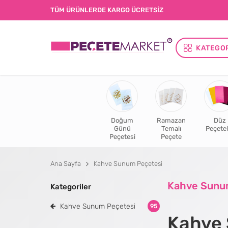
TÜM ÜRÜNLERDE KARGO ÜCRETSİZ
KATEGO
Doğum
Ramazan
Düz
Günü
Temalı
Peçetel
Peçetesi
Peçete
Ana Sayfa
Kahve Sunum Peçetesi
Kahve Sunu
Kategoriler
Kahve Sunum Peçetesi
95
Kahve 