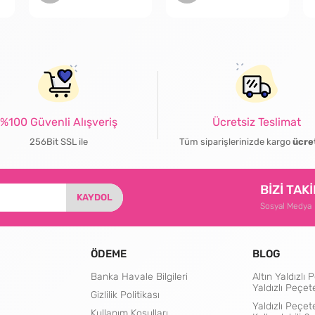
%100 Güvenli Alışveriş
Ücretsiz Teslimat
256Bit SSL ile
Tüm siparişlerinizde kargo
ücre
BİZİ TAK
KAYDOL
Sosyal Medya
ÖDEME
BLOG
Banka Havale Bilgileri
Altın Yaldızl
Yaldızlı Peçet
Gizlilik Politikası
Yaldızlı Peçet
Kullanım Koşulları