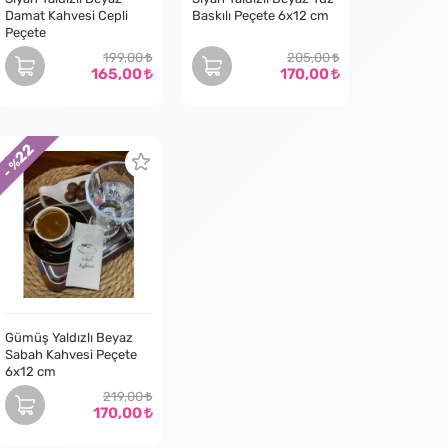
Damat Kahvesi Cepli
Baskılı Peçete 6x12 cm
Peçete
199,00
205,00
165,00
170,00
22
- %
Gümüş Yaldızlı Beyaz
Sabah Kahvesi Peçete
6x12 cm
219,00
170,00