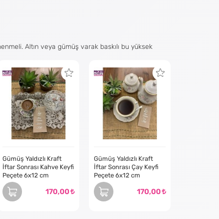
enenmeli. Altın veya gümüş varak baskılı bu yüksek
bah rutininizi biraz daha özel hissettirir.
arlanmış altın veya gümüş varak baskılı yüksek kaliteli
yan bir tasarım bulabilirsiniz. İster klasik siyah beyaz,
.
Gümüş Yaldızlı Kraft
Gümüş Yaldızlı Kraft
İftar Sonrası Kahve Keyfi
İftar Sonrası Çay Keyfi
Peçete 6x12 cm
Peçete 6x12 cm
170,00
170,00
leri: