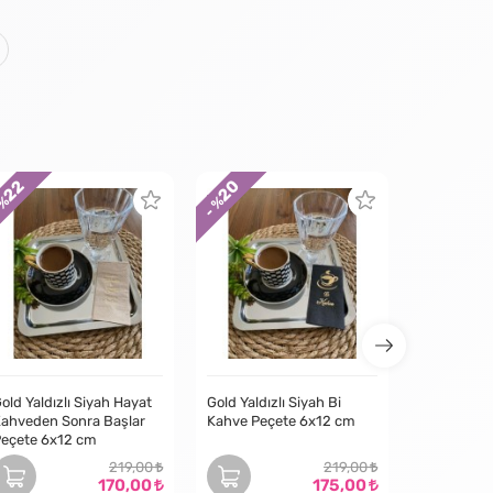
22
20
22
 %
- %
- %
old Yaldızlı Siyah Hayat
Gold Yaldızlı Siyah Bi
ahveden Sonra Başlar
Kahve Peçete 6x12 cm
eçete 6x12 cm
219,00
219,00
170,00
175,00