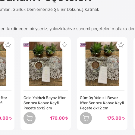
numları: Günlük Demlemenize Şık Bir Dokunuş Katmak
leri takdir eden biriyseniz, yaldızlı kahve sunuml peçeteleri mutlaka d
 kahve deneyiminize ihtişamlı bir dokunuş katmanın basit bir yoludur ve sa
ları Nelerdir?
mları, kahve fincanınızın veya kupanızın altına yerleştirilmek üzere tas
li renk ve desenlerde gelirler, böylece kişisel tarzınıza veya dekorunuza u
li baskıları tercih edin, herkes için yaldızlı bir kahve sunum peçetesi var
İftar
Gold Yaldızlı Beyaz İftar
Gümüş Yaldızlı Beyaz
fi
Sonrası Kahve Keyfi
İftar Sonrası Kahve Keyfi
e Sunumlarını Seçmelisiniz?
Peçete 6x12 cm
Peçete 6x12 cm
0,00
170,00
175,00
 sunumlarının her kahve sever için harika bir seçim olmasının bazı neden