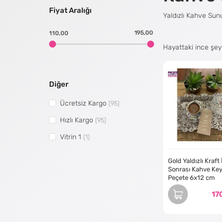
Fiyat Aralığı
Yaldızlı Kahve Su
195,00
110,00
Hayattaki ince şey
kaliteli peçeteler,
Diğer
Yaldız Kahve Sunum
Ücretsiz Kargo
(95)
Hızlı Kargo
(95)
Yaldızlı kahve sunu
peçetelerdir. Çeşit
Vitrin 1
(1)
ister cesur ve renk
Gold Yaldızlı Kraft 
Sonrası Kahve Key
Neden Yaldız Kahv
Peçete 6x12 cm
17
İşte yaldızlı kahve