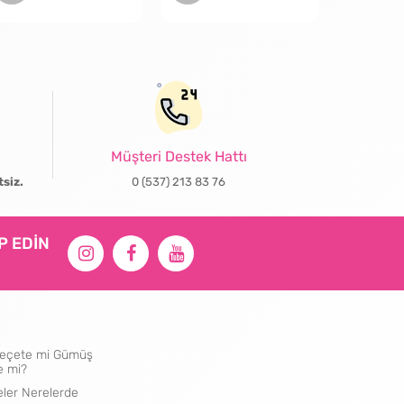
Müşteri Destek Hattı
tsiz.
0 (537) 213 83 76
İP EDİN
ı Peçete mi Gümüş
e mi?
eler Nerelerde