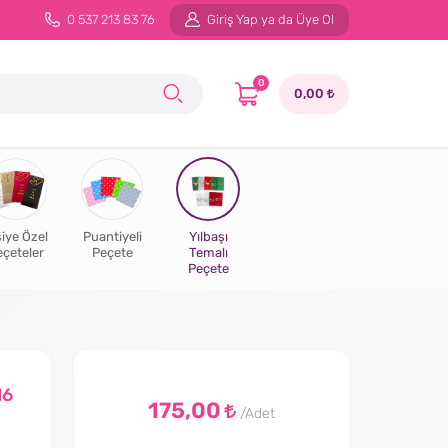
0 537 213 83 76
Giriş Yap ya da Üye Ol
0
0,00
şiye Özel
Puantiyeli
Yılbaşı
eçeteler
Peçete
Temalı
Peçete
16
175,00