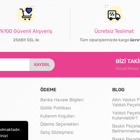
%100 Güvenli Alışveriş
Ücretsiz Teslimat
256Bit SSL ile
Tüm siparişlerinizde kargo
ücre
BİZİ TAK
KAYDOL
Sosyal Medya
ÖDEME
BLOG
Banka Havale Bilgileri
Altın Yaldızl
Yaldızlı Peçet
Gizlilik Politikası
Yaldızlı Peçet
Kullanım Koşulları
Kullanılabilir?
rtları
Ödeme Seçenekleri
Baskılı Peçete
nılmaktadır.
Belirlenmekte
Satış Sözleşmesi
inizi
Baskılı Peçet