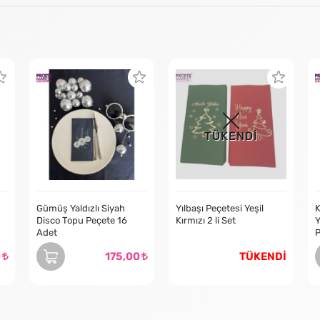
TÜKENDİ
Gümüş Yaldızlı Siyah
Yılbaşı Peçetesi Yeşil
K
Disco Topu Peçete 16
Kırmızı 2 li Set
Y
Adet
P
0
175,00
TÜKENDİ