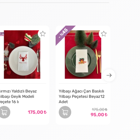
45
- %
ırmızı Yaldızlı Beyaz
Yılbaşı Ağacı Çan Baskılı
ılbaşı Geyik Modeli
Yılbaşı Peçetesi Beyaz12
eçete 16 lı
Adet
175,00
175,00
95,00