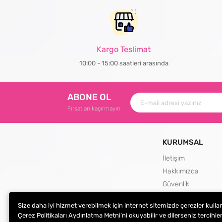
Kargo Teslimat
10:00 - 15:00 saatleri arasında
ABONE OL
Fırsatları kaçırmayın
KURUMSAL
İletişim
Hakkımızda
Güvenlik
Teslimat ve İade Şa
Size daha iyi hizmet verebilmek için internet sitemizde çerezler kulla
Kargo Seçenekleri
Çerez Politikaları Aydınlatma Metni’ni okuyabilir ve dilerseniz tercihler