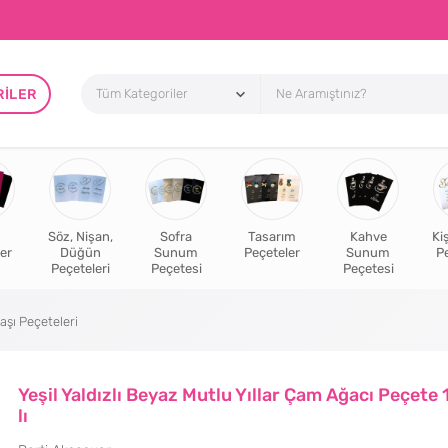
RILER
Söz, Nişan,
Sofra
Tasarım
Kahve
Ki
er
Düğün
Sunum
Peçeteler
Sunum
P
Peçeteleri
Peçetesi
Peçetesi
aşı Peçeteleri
Yeşil Yaldızlı Beyaz Mutlu Yıllar Çam Ağacı Peçete 
lı