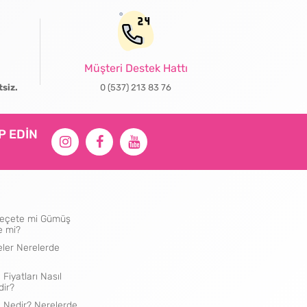
Müşteri Destek Hattı
tsiz.
0 (537) 213 83 76
İP EDİN
ı Peçete mi Gümüş
e mi?
eler Nerelerde
 Fiyatları Nasıl
dir?
e Nedir? Nerelerde