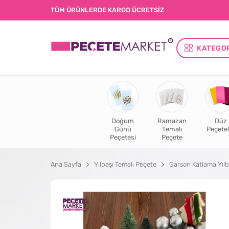
TÜM ÜRÜNLERDE KARGO ÜCRETSİZ
KATEGO
Doğum
Ramazan
Düz
Günü
Temalı
Peçetel
Peçetesi
Peçete
Ana Sayfa
Yılbaşı Temalı Peçete
Garson Katlama Yılb