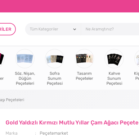
RILER
Söz, Nişan,
Sofra
Tasarım
Kahve
Ki
er
Düğün
Sunum
Peçeteler
Sunum
P
Peçeteleri
Peçetesi
Peçetesi
aşı Peçeteleri
Gold Yaldızlı Kırmızı Mutlu Yıllar Çam Ağacı Peçete
Marka
Peçetemarket