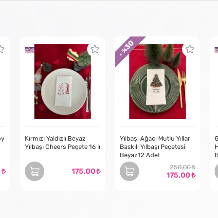
30
- %
py
Kırmızı Yaldızlı Beyaz
Yılbaşı Ağacı Mutlu Yıllar
G
Yılbaşı Cheers Peçete 16 lı
Baskılı Yılbaşı Peçetesi
H
Beyaz12 Adet
B
250,00
0
175,00
175,00