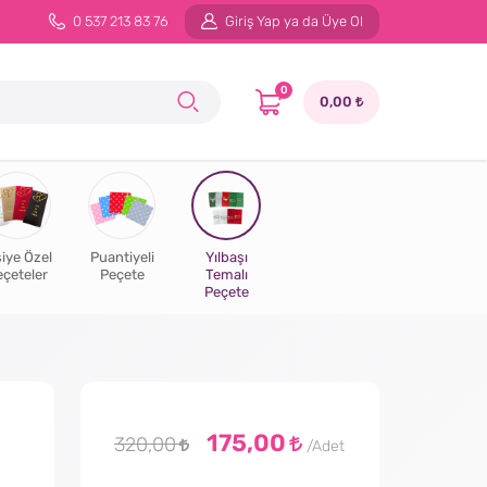
0 537 213 83 76
Giriş Yap ya da Üye Ol
0
0,00
şiye Özel
Puantiyeli
Yılbaşı
eçeteler
Peçete
Temalı
Peçete
175,00
320,00