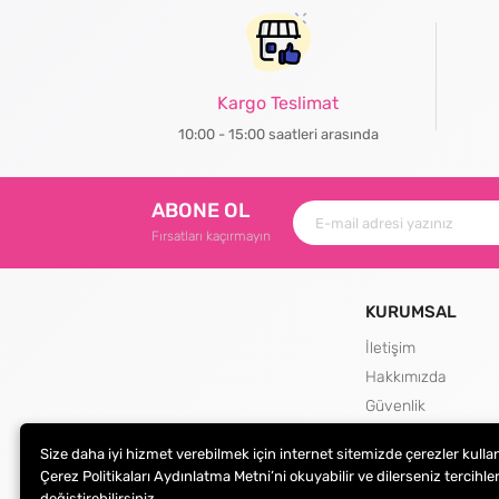
Kargo Teslimat
10:00 - 15:00 saatleri arasında
ABONE OL
Fırsatları kaçırmayın
KURUMSAL
İletişim
Hakkımızda
Güvenlik
Teslimat ve İade Şa
Size daha iyi hizmet verebilmek için internet sitemizde çerezler kulla
Kargo Seçenekleri
Çerez Politikaları Aydınlatma Metni’ni okuyabilir ve dilerseniz tercihler
değiştirebilirsiniz.