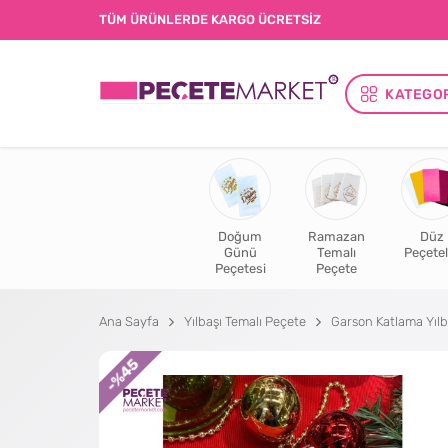
TÜM ÜRÜNLERDE KARGO ÜCRETSİZ
KATEGO
Doğum
Ramazan
Düz
Günü
Temalı
Peçetel
Peçetesi
Peçete
Ana Sayfa
Yılbaşı Temalı Peçete
Garson Katlama Yılb
%45
-