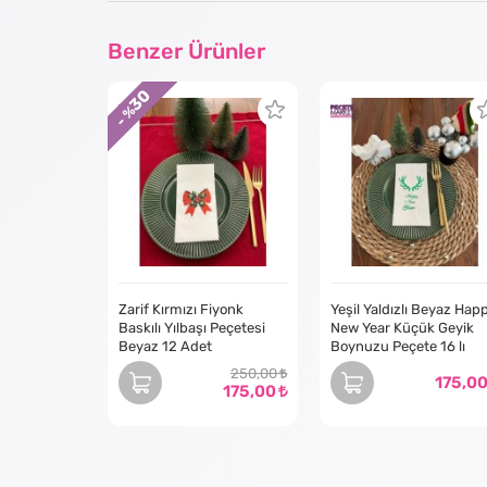
Benzer Ürünler
30
- %
Zarif Kırmızı Fiyonk
Yeşil Yaldızlı Beyaz Hap
Baskılı Yılbaşı Peçetesi
New Year Küçük Geyik
Beyaz 12 Adet
Boynuzu Peçete 16 lı
250,00
175,0
175,00