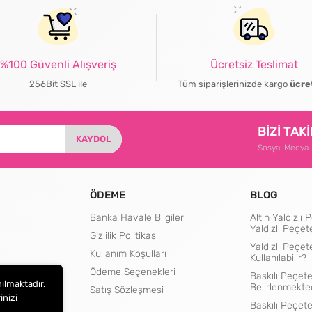
%100 Güvenli Alışveriş
Ücretsiz Teslimat
256Bit SSL ile
Tüm siparişlerinizde kargo
ücre
BİZİ TAK
KAYDOL
Sosyal Medya
ÖDEME
BLOG
Banka Havale Bilgileri
Altın Yaldızl
Yaldızlı Peçet
Gizlilik Politikası
Yaldızlı Peçet
Kullanım Koşulları
Kullanılabilir?
rtları
Ödeme Seçenekleri
Baskılı Peçete
nılmaktadır.
Belirlenmekte
Satış Sözleşmesi
inizi
Baskılı Peçet