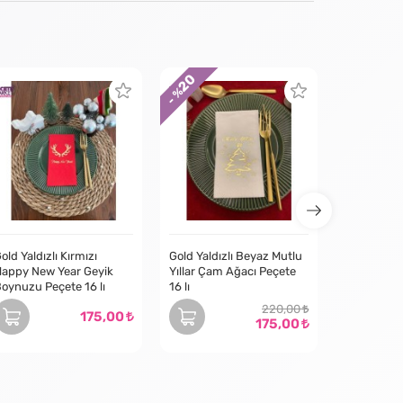
20
30
- %
- %
old Yaldızlı Kırmızı
Gold Yaldızlı Beyaz Mutlu
appy New Year Geyik
Yıllar Çam Ağacı Peçete
oynuzu Peçete 16 lı
16 lı
220,00
175,00
175,00