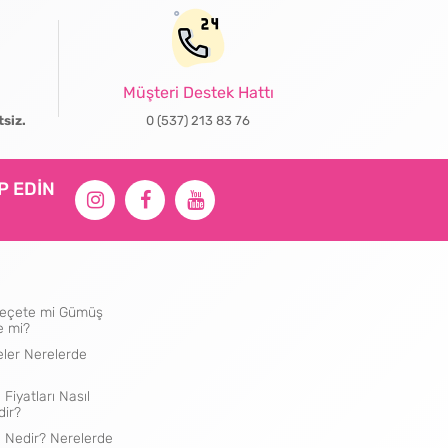
Müşteri Destek Hattı
tsiz.
0 (537) 213 83 76
İP EDİN
ı Peçete mi Gümüş
e mi?
eler Nerelerde
 Fiyatları Nasıl
dir?
e Nedir? Nerelerde