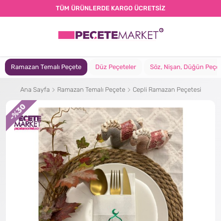
TÜM ÜRÜNLERDE KARGO ÜCRETSİZ
Ramazan Temalı Peçete
Düz Peçeteler
Söz, Nişan, Düğün Peçet
Ana Sayfa
Ramazan Temalı Peçete
Cepli Ramazan Peçetesi
%30
-