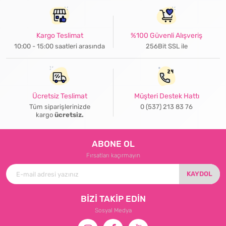
Kargo Teslimat
%100 Güvenli Alışveriş
10:00 - 15:00 saatleri arasında
256Bit SSL ile
Ücretsiz Teslimat
Müşteri Destek Hattı
Tüm siparişlerinizde
0 (537) 213 83 76
kargo
ücretsiz.
ABONE OL
Fırsatları kaçırmayın
KAYDOL
BİZİ TAKİP EDİN
Sosyal Medya