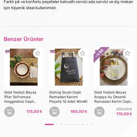
Farklı şık ve konforlu peçeteler kahvaltı servisi oda servisi ve dış mekan
için hijyenik ideal kullanımdır.
Benzer Ürünler
30
- %
Gold Yaldızlı Beyaz
Gümüş Siyah Cepli
Gold Yaldızlı Beyaz
İftar Soframıza
Ramadan Karem
Arapça Ay Desenli
Hoşgeldiniz Cepli
Peçete 12 Adet 40x40
Ramadan Kerim Cepli
Peçete 12 Adet 40x40
Peçete 12 lı 40x40
250,00
175,00
180,00
175,00