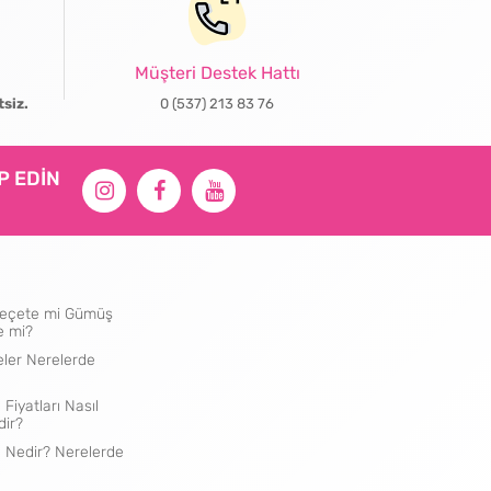
Müşteri Destek Hattı
tsiz.
0 (537) 213 83 76
İP EDİN
ı Peçete mi Gümüş
e mi?
eler Nerelerde
 Fiyatları Nasıl
dir?
e Nedir? Nerelerde