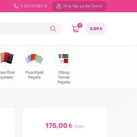
0 537 213 83 76
Giriş Yap ya da Üye Ol
0
0,00
şiye Özel
Puantiyeli
Yılbaşı
eçeteler
Peçete
Temalı
Peçete
175,00