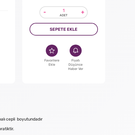
-
+
SEPETE EKLE
Favorilere
Fiyatı
Ekle
Düşünce
Haber Ver
malı cepli boyutundadır
atiktir.