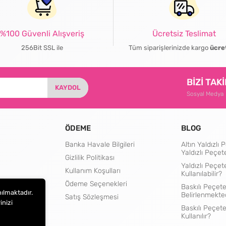
%100 Güvenli Alışveriş
Ücretsiz Teslimat
256Bit SSL ile
Tüm siparişlerinizde kargo
ücre
BİZİ TAK
KAYDOL
Sosyal Medya
ÖDEME
BLOG
Banka Havale Bilgileri
Altın Yaldızl
Yaldızlı Peçet
Gizlilik Politikası
Yaldızlı Peçet
Kullanım Koşulları
Kullanılabilir?
rtları
Ödeme Seçenekleri
Baskılı Peçete
nılmaktadır.
Belirlenmekte
Satış Sözleşmesi
inizi
Baskılı Peçet
Kullanılır?