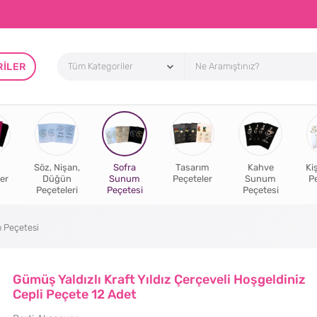
RILER
Söz, Nişan,
Sofra
Tasarım
Kahve
Ki
er
Düğün
Sunum
Peçeteler
Sunum
P
Peçeteleri
Peçetesi
Peçetesi
 Peçetesi
Gümüş Yaldızlı Kraft Yıldız Çerçeveli Hoşgeldiniz
Cepli Peçete 12 Adet