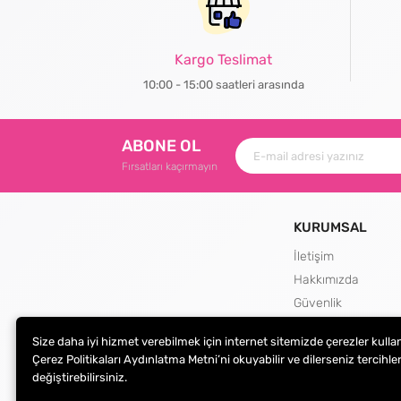
Kargo Teslimat
10:00 - 15:00 saatleri arasında
ABONE OL
Fırsatları kaçırmayın
KURUMSAL
İletişim
Hakkımızda
Güvenlik
Teslimat ve İade Şa
Size daha iyi hizmet verebilmek için internet sitemizde çerezler kulla
Kargo Seçenekleri
Çerez Politikaları Aydınlatma Metni’ni okuyabilir ve dilerseniz tercihler
değiştirebilirsiniz.