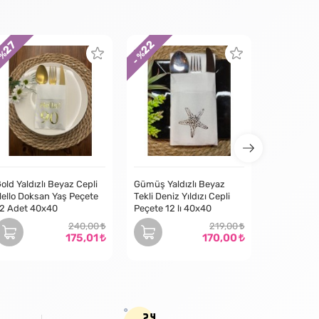
22
27
 %
- %
old Yaldızlı Beyaz Cepli
Gümüş Yaldızlı Beyaz
ello Doksan Yaş Peçete
Tekli Deniz Yıldızı Cepli
2 Adet 40x40
Peçete 12 lı 40x40
240,00
219,00
175,01
170,00