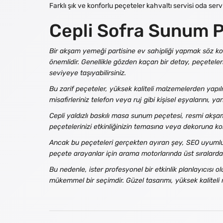
Farklı şık ve konforlu peçeteler kahvaltı servisi oda servi
Cepli Sofra Sunum 
Bir akşam yemeği partisine ev sahipliği yapmak söz kon
önemlidir. Genellikle gözden kaçan bir detay, peçeteler
seviyeye taşıyabilirsiniz.
Bu zarif peçeteler, yüksek kaliteli malzemelerden yapılmı
misafirleriniz telefon veya ruj gibi kişisel eşyalarını, y
Cepli yaldızlı baskılı masa sunum peçetesi, resmi akşa
peçetelerinizi etkinliğinizin temasına veya dekoruna kol
Ancak bu peçeteleri gerçekten ayıran şey, SEO uyumluluğ
peçete arayanlar için arama motorlarında üst sıralarda
Bu nedenle, ister profesyonel bir etkinlik planlayıcısı
mükemmel bir seçimdir. Güzel tasarımı, yüksek kaliteli m