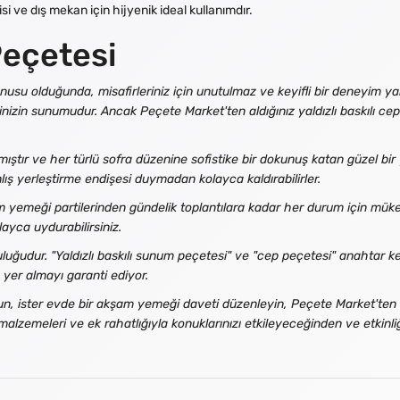
si ve dış mekan için hijyenik ideal kullanımdır.
Peçetesi
usu olduğunda, misafirleriniz için unutulmaz ve keyifli bir deneyim yar
inizin sunumudur. Ancak Peçete Market'ten aldığınız yaldızlı baskılı cep
ştır ve her türlü sofra düzenine sofistike bir dokunuş katan güzel bir ya
anlış yerleştirme endişesi duymadan kolayca kaldırabilirler.
m yemeği partilerinden gündelik toplantılara kadar her durum için mük
ayca uydurabilirsiniz.
udur. "Yaldızlı baskılı sunum peçetesi" ve "cep peçetesi" anahtar kelim
 yer almayı garanti ediyor.
 olun, ister evde bir akşam yemeği daveti düzenleyin, Peçete Market'ten 
alzemeleri ve ek rahatlığıyla konuklarınızı etkileyeceğinden ve etkinliği