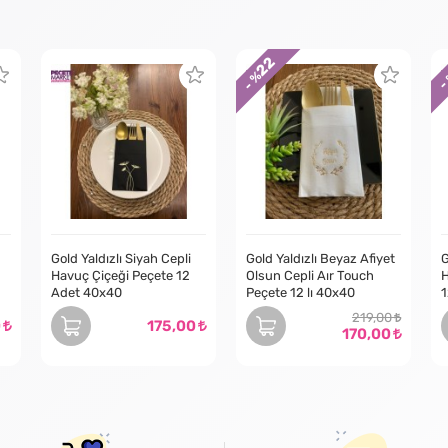
22
-
- %
Gold Yaldızlı Siyah Cepli
Gold Yaldızlı Beyaz Afiyet
G
Havuç Çiçeği Peçete 12
Olsun Cepli Aır Touch
H
Adet 40x40
Peçete 12 lı 40x40
1
219,00
0
175,00
170,00