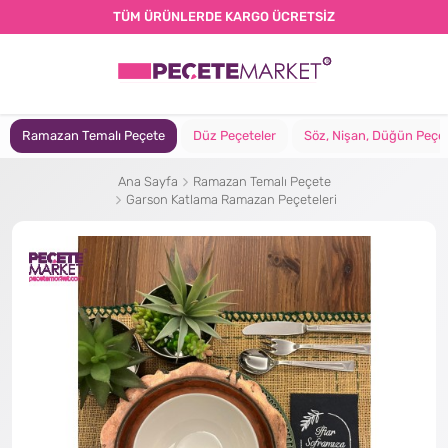
TÜM ÜRÜNLERDE KARGO ÜCRETSİZ
Ramazan Temalı Peçete
Düz Peçeteler
Söz, Nişan, Düğün Peçet
Ana Sayfa
Ramazan Temalı Peçete
Garson Katlama Ramazan Peçeteleri