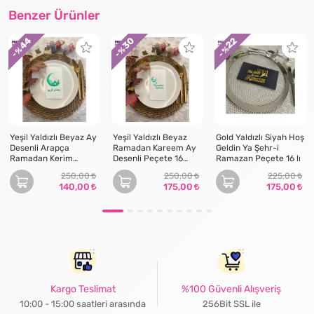
Benzer Ürünler
44
30
22
- %
- %
- %
Yeşil Yaldızlı Beyaz Ay
Yeşil Yaldızlı Beyaz
Gold Yaldızlı Siyah Hoş
Desenli Arapça
Ramadan Kareem Ay
Geldin Ya Şehr-i
Ramadan Kerim
Desenli Peçete 16
Ramazan Peçete 16 lı
Garson Katlama
Adet
250,00
250,00
225,00
Peçete 16 lı
140,00
175,00
175,00
Kargo Teslimat
%100 Güvenli Alışveriş
10:00 - 15:00 saatleri arasında
256Bit SSL ile