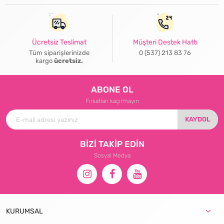
Ücretsiz Teslimat
Müşteri Destek Hattı
Tüm siparişlerinizde
0 (537) 213 83 76
kargo
ücretsiz.
ABONE OL
Fırsatları kaçırmayın
KAYDOL
BİZİ TAKİP EDİN
Sosyal Medya
KURUMSAL