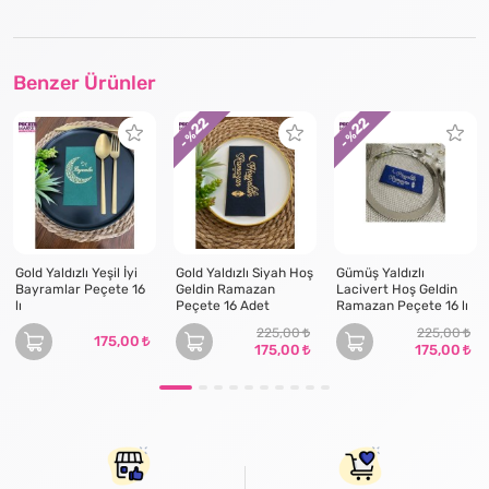
Benzer Ürünler
22
22
- %
- %
Gold Yaldızlı Yeşil İyi
Gold Yaldızlı Siyah Hoş
Gümüş Yaldızlı
Bayramlar Peçete 16
Geldin Ramazan
Lacivert Hoş Geldin
lı
Peçete 16 Adet
Ramazan Peçete 16 lı
225,00
225,00
175,00
175,00
175,00