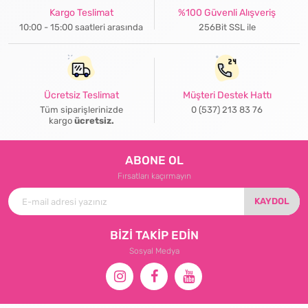
Kargo Teslimat
%100 Güvenli Alışveriş
10:00 - 15:00 saatleri arasında
256Bit SSL ile
Ücretsiz Teslimat
Müşteri Destek Hattı
Tüm siparişlerinizde
0 (537) 213 83 76
kargo
ücretsiz.
ABONE OL
Fırsatları kaçırmayın
KAYDOL
BİZİ TAKİP EDİN
Sosyal Medya