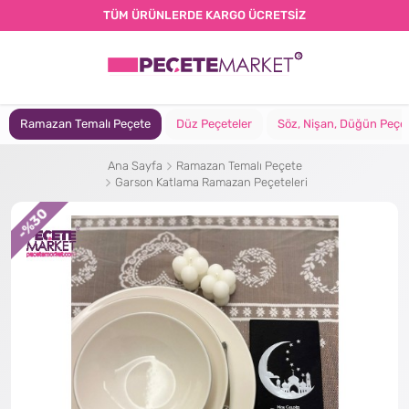
TÜM ÜRÜNLERDE KARGO ÜCRETSİZ
Ramazan Temalı Peçete
Düz Peçeteler
Söz, Nişan, Düğün Peçet
Ana Sayfa
Ramazan Temalı Peçete
Garson Katlama Ramazan Peçeteleri
%30
-