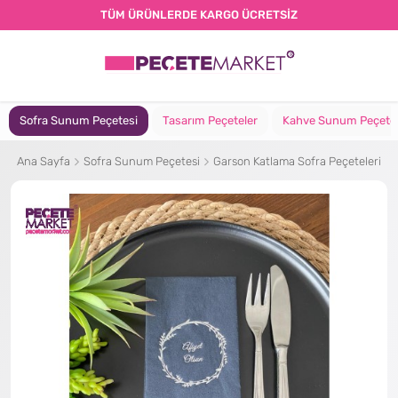
TÜM ÜRÜNLERDE KARGO ÜCRETSİZ
Sofra Sunum Peçetesi
Tasarım Peçeteler
Kahve Sunum Peçete
Ana Sayfa
Sofra Sunum Peçetesi
Garson Katlama Sofra Peçeteleri