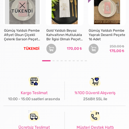
TÜKENDİ
Gümüş Yaldızlı Pembe
Gold Yaldızlı Beyaz
Gümüş Yaldızlı Pembe
Afiyet Olsun Çiçekli
Kahvaltının Mutlulukla
Yaprak Desenli Peçete
Çelenk Garson Peçete
Bir İlgisi Olmalı Peçete
16 Adet
16 Adet
16 Adet
250,00
TÜKENDİ
170,00
175,00
Kargo Teslimat
%100 Güvenli Alışveriş
10:00 - 15:00 saatleri arasında
256Bit SSL ile
Ücretsiz Teslimat
Müşteri Destek Hattı