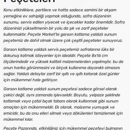
Konu etkinliklere, partilere ve hatta sadece samimi bir akşam
yemeğine ev sahipliği yapmak olduğunda, sofra düzeninin
sunumu, servis edilen yiyecek ve içecekler kadar önemlidir. Sofra
düzeninizi yükseltmenin bir yolu da şık ve zarif peçeteler
kullanmaktır. Peçete Market'te garson katlama yaldızlı sunum
peçetemiz de dahil olmak üzere çok çeşitli peçeteler sunuyoruz.
Garson katlama yaldızlı servis peçetemiz sofralarına lüks bir
dokunuş katmak isteyenler için idealdir. Peçete 8x16 cm
ölçülerindedir ve yüksek kaliteli malzemelerden yapılmıştır, bu da
onun harika görünmesini ve birçok kullanıma dayanıklı olmasını
sağlar. Yaldızlı detaylar zarif bir ışıltı ve ışıltı katarak özel günler
için mükemmel hale getiriyor.
Garson katlama yaldızlı sunum peçetesi sadece görsel olarak
çekici değil, aynı zamanda işlevseldir. Boyutu, yelpaze şeklinde
katlamak veya çatal bıçak tabanı olarak kullanmak gibi sunum
amaçları için mükemmeldir. Ek olarak, malzeme yumuşak ve
emicidir, bu da onu elleri silmek veya dökülenleri temizlemek için
mükemmel kılar.
Peçete Pazarında, etkinliğiniz için mükemmel peçeteyi bulmanın