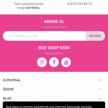
Tüm siparişlerinizde
0 (537) 213 83 76
kargo
ücretsiz.
ABONE OL
Fırsatları kaçırmayın
KAYDOL
BİZİ TAKİP EDİN
Sosyal Medya
KURUMSAL
ÖDEME
BLOG
Size daha iyi hizmet verebilmek için internet sitemizde çerezler