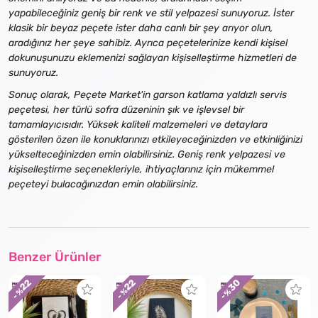
yapabileceğiniz geniş bir renk ve stil yelpazesi sunuyoruz. İster
klasik bir beyaz peçete ister daha canlı bir şey arıyor olun,
aradığınız her şeye sahibiz. Ayrıca peçetelerinize kendi kişisel
dokunuşunuzu eklemenizi sağlayan kişiselleştirme hizmetleri de
sunuyoruz.
Sonuç olarak, Peçete Market'in garson katlama yaldızlı servis
peçetesi, her türlü sofra düzeninin şık ve işlevsel bir
tamamlayıcısıdır. Yüksek kaliteli malzemeleri ve detaylara
gösterilen özen ile konuklarınızı etkileyeceğinizden ve etkinliğinizi
yükselteceğinizden emin olabilirsiniz. Geniş renk yelpazesi ve
kişiselleştirme seçenekleriyle, ihtiyaçlarınız için mükemmel
peçeteyi bulacağınızdan emin olabilirsiniz.
Benzer Ürünler
30
22
22
- %
- %
- %