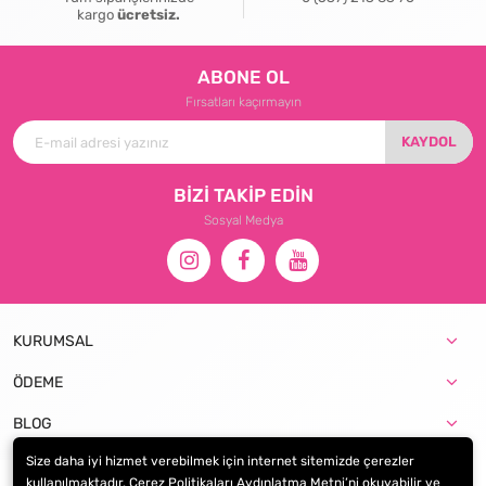
kargo
ücretsiz.
ABONE OL
Fırsatları kaçırmayın
KAYDOL
BİZİ TAKİP EDİN
Sosyal Medya
KURUMSAL
ÖDEME
BLOG
Size daha iyi hizmet verebilmek için internet sitemizde çerezler
kullanılmaktadır. Çerez Politikaları Aydınlatma Metni’ni okuyabilir ve