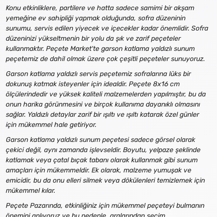
Konu etkinliklere, partilere ve hatta sadece samimi bir akşam
yemeğine ev sahipliği yapmak olduğunda, sofra düzeninin
sunumu, servis edilen yiyecek ve içecekler kadar önemlidir. Sofra
düzeninizi yükseltmenin bir yolu da şık ve zarif peçeteler
kullanmaktır. Peçete Market'te garson katlama yaldızlı sunum
peçetemiz de dahil olmak üzere çok çeşitli peçeteler sunuyoruz.
Garson katlama yaldızlı servis peçetemiz sofralarına lüks bir
dokunuş katmak isteyenler için idealdir. Peçete 8x16 cm
ölçülerindedir ve yüksek kaliteli malzemelerden yapılmıştır, bu da
onun harika görünmesini ve birçok kullanıma dayanıklı olmasını
sağlar. Yaldızlı detaylar zarif bir ışıltı ve ışıltı katarak özel günler
için mükemmel hale getiriyor.
Garson katlama yaldızlı sunum peçetesi sadece görsel olarak
çekici değil, aynı zamanda işlevseldir. Boyutu, yelpaze şeklinde
katlamak veya çatal bıçak tabanı olarak kullanmak gibi sunum
amaçları için mükemmeldir. Ek olarak, malzeme yumuşak ve
emicidir, bu da onu elleri silmek veya dökülenleri temizlemek için
mükemmel kılar.
Peçete Pazarında, etkinliğiniz için mükemmel peçeteyi bulmanın
önemini anlıyoruz ve bu nedenle, aralarından seçim