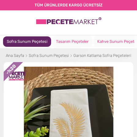
TÜM ÜRÜNLERDE KARGO ÜCRETSİZ
Sofra Sunum Peçetesi
Tasarım Peçeteler
Kahve Sunum Peçete
Ana Sayfa
Sofra Sunum Peçetesi
Garson Katlama Sofra Peçeteleri
%20
-