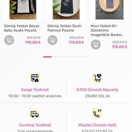
Gümüş Yaldızlı Beyaz
Gümüş Yaldızlı Siyah
Mavi Yaldızlı Gri
Baby Ayaklı Peçete
Palmiye Peçete
Sünnetime
Hoşgeldiniz Baskılı
219,00
225,00
Garson Katlama
170,00
175,00
250,00
Peçete 16 Adet
175,00
Kargo Teslimat
%100 Güvenli Alışveriş
10:00 - 15:00 saatleri arasında
256Bit SSL ile
Ücretsiz Teslimat
Müşteri Destek Hattı
Tüm siparişlerinizde
0 (537) 213 83 76