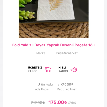
Gold Yaldızlı Beyaz Yaprak Desenli Peçete 16 lı
Marka
Peçetemarket
ÜCRETSIZ
HIZLI
KARGO
KARGO
Ürün Kodu
KP05897
İade Bilgisi
175,00
219,00