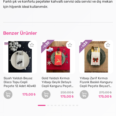
Farklı şık ve konforlu peçeteler kahvaltı servisi oda servisi ve dış mekan
için hijyenik ideal kullanımdır.
Benzer Ürünler
30
36
- %
- %
Siyah Yaldızlı Beyaz
Gold Yaldızlı Kırmızı
Yılbaşı Zarif Kırmızı
Disco Topu Cepli
Yılbaşı Geyik Detaylı
Fiyonk Baskılı Kanguru
Peçete 12 Adet 40x40
Cepli Kanguru Peçete
Cepli Peçete Beyaz12
12 Adet
Adet
250,00
275,00
175,00
175,00
175,00