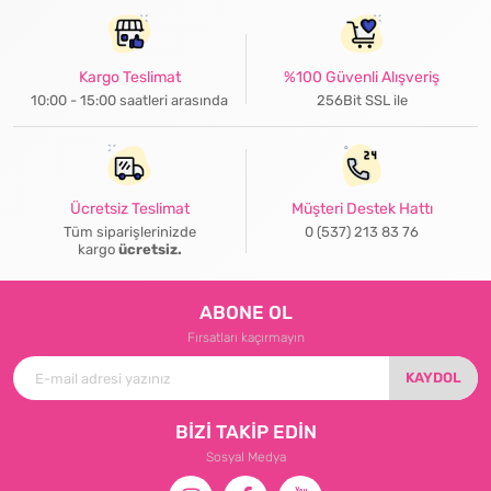
Kargo Teslimat
%100 Güvenli Alışveriş
10:00 - 15:00 saatleri arasında
256Bit SSL ile
Ücretsiz Teslimat
Müşteri Destek Hattı
Tüm siparişlerinizde
0 (537) 213 83 76
kargo
ücretsiz.
ABONE OL
Fırsatları kaçırmayın
KAYDOL
BİZİ TAKİP EDİN
Sosyal Medya