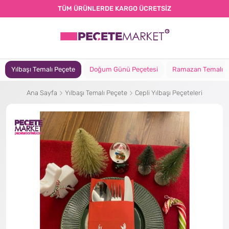
TÜM ÜRÜNLERDE KARGO ÜCRETSİZ
Yılbaşı Temalı Peçete
Doğum Günü Peçetesi
Ramazan Temalı P
Ana Sayfa
Yılbaşı Temalı Peçete
Cepli Yılbaşı Peçeteleri