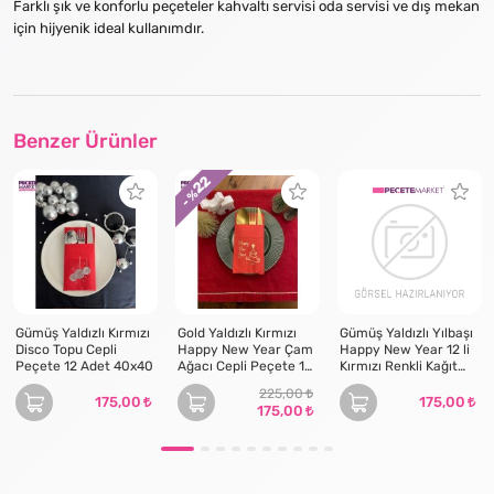
Farklı şık ve konforlu peçeteler kahvaltı servisi oda servisi ve dış mekan
için hijyenik ideal kullanımdır.
Benzer Ürünler
22
- %
Gümüş Yaldızlı Kırmızı
Gold Yaldızlı Kırmızı
Gümüş Yaldızlı Yılbaşı
Disco Topu Cepli
Happy New Year Çam
Happy New Year 12 li
Peçete 12 Adet 40x40
Ağacı Cepli Peçete 12
Kırmızı Renkli Kağıt
lı 40x40
Cepli Peçete
225,00
175,00
175,00
175,00