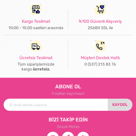
Kargo Teslimat
%100 Güvenli Alışveriş
10:00 - 15:00 saatleri arasında
256Bit SSL ile
Ücretsiz Teslimat
Müşteri Destek Hattı
Tüm siparişlerinizde
0 (537) 213 83 76
kargo
ücretsiz.
ABONE OL
Fırsatları kaçırmayın
KAYDOL
BİZİ TAKİP EDİN
Sosyal Medya