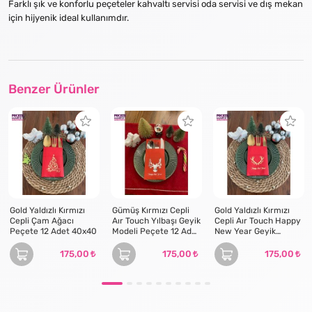
Farklı şık ve konforlu peçeteler kahvaltı servisi oda servisi ve dış mekan
için hijyenik ideal kullanımdır.
Benzer Ürünler
Gold Yaldızlı Kırmızı
Gümüş Kırmızı Cepli
Gold Yaldızlı Kırmızı
Cepli Çam Ağacı
Aır Touch Yılbaşı Geyik
Cepli Aır Touch Happy
Peçete 12 Adet 40x40
Modeli Peçete 12 Adet
New Year Geyik
40x40
Boynuzu Peçete 12
Adet 40x40
175,00
175,00
175,00