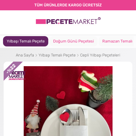
TÜM ÜRÜNLERDE KARGO ÜCRETSİZ
Yılbaşı Temalı Peçete
Doğum Günü Peçetesi
Ramazan Temalı P
Ana Sayfa
Yılbaşı Temalı Peçete
Cepli Yılbaşı Peçeteleri
%22
-