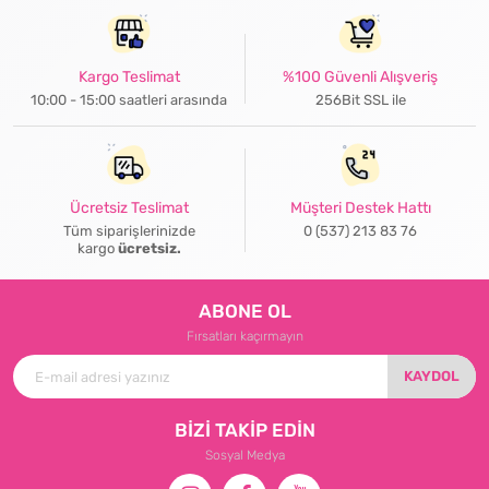
Kargo Teslimat
%100 Güvenli Alışveriş
10:00 - 15:00 saatleri arasında
256Bit SSL ile
Ücretsiz Teslimat
Müşteri Destek Hattı
Tüm siparişlerinizde
0 (537) 213 83 76
kargo
ücretsiz.
ABONE OL
Fırsatları kaçırmayın
KAYDOL
BİZİ TAKİP EDİN
Sosyal Medya