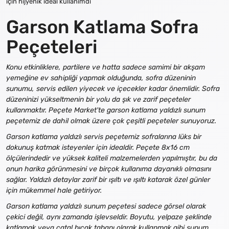
için hijyenik ideal kullanımdı
Garson Katlama Sofra
Peçeteleri
Konu etkinliklere, partilere ve hatta sadece samimi bir akşam
yemeğine ev sahipliği yapmak olduğunda, sofra düzeninin
sunumu, servis edilen yiyecek ve içecekler kadar önemlidir. Sofra
düzeninizi yükseltmenin bir yolu da şık ve zarif peçeteler
kullanmaktır. Peçete Market'te garson katlama yaldızlı sunum
peçetemiz de dahil olmak üzere çok çeşitli peçeteler sunuyoruz.
Garson katlama yaldızlı servis peçetemiz sofralarına lüks bir
dokunuş katmak isteyenler için idealdir. Peçete 8x16 cm
ölçülerindedir ve yüksek kaliteli malzemelerden yapılmıştır, bu da
onun harika görünmesini ve birçok kullanıma dayanıklı olmasını
sağlar. Yaldızlı detaylar zarif bir ışıltı ve ışıltı katarak özel günler
için mükemmel hale getiriyor.
Garson katlama yaldızlı sunum peçetesi sadece görsel olarak
çekici değil, aynı zamanda işlevseldir. Boyutu, yelpaze şeklinde
katlamak veya çatal bıçak tabanı olarak kullanmak gibi sunum