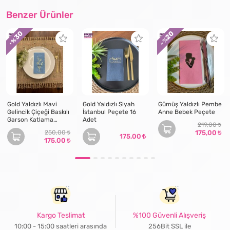
Benzer Ürünler
30
20
- %
- %
Gold Yaldızlı Mavi
Gold Yaldızlı Siyah
Gümüş Yaldızlı Pembe
Gelincik Çiçeği Baskılı
İstanbul Peçete 16
Anne Bebek Peçete
Garson Katlama
Adet
219,00
Peçete 16 Adet
250,00
175,00
175,00
175,00
Kargo Teslimat
%100 Güvenli Alışveriş
10:00 - 15:00 saatleri arasında
256Bit SSL ile