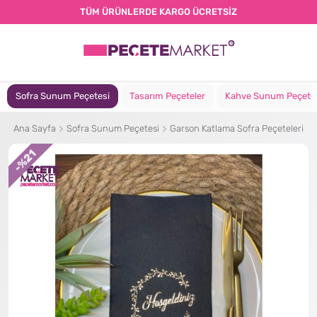
TÜM ÜRÜNLERDE KARGO ÜCRETSİZ
Sofra Sunum Peçetesi
Tasarım Peçeteler
Kahve Sunum Peçete
Ana Sayfa
Sofra Sunum Peçetesi
Garson Katlama Sofra Peçeteleri
%21
-