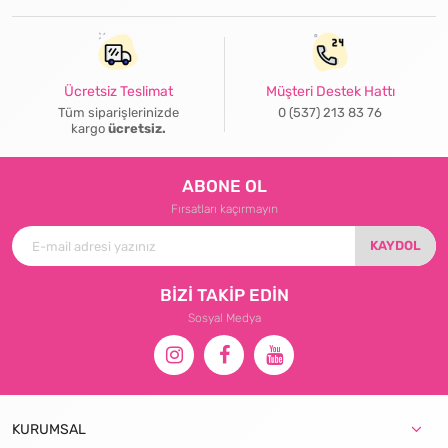
Ücretsiz Teslimat
Müşteri Destek Hattı
Tüm siparişlerinizde
0 (537) 213 83 76
kargo
ücretsiz.
ABONE OL
Fırsatları kaçırmayın
KAYDOL
BİZİ TAKİP EDİN
Sosyal Medya
KURUMSAL