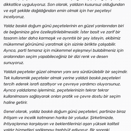
dikkatlice uyguluyoruz. Son olarak, yaldızın kusursuz olduğundan
ve eşit şekilde dağıldığından emin olmak için her peçeteyi
inceliyoruz.
Yaldız baskılı doğum günü peçetelerinin en güzel yanlarından biri
de beğeninize göre özelleştirilebilmesidir. İster basit ve zarif bir
tasarım ister daha karmaşık ve ayrıntılı bir şey isteyin, ekibimiz
mükemmel görünümü yaratmak için sizinle birlikte çalışabilir.
Ayrıca, parti temanız için mükemmel eşleşmeyi bulabilmeniz için
aralarından seçim yapabileceğiniz bir dizi renk ve desen
sunuyoruz.
Yaldızlı peçeteler güzel olmanın yanı sıra sürdürülebilir bir seçimdir.
Tek kullanımlık peçeteler almak yerine yaldızlı baskılı peçeteleri
tercih ederek israfı azaltıyor ve çevreye yardımcı oluyorsunuz.
Ayrıca yaldızlama işlemimiz, peçetelerinizin tekrar tekrar
kullanılmasını sağlayarak onları pratik ve çevre dostu bir seçim
haline getirir.
Genel olarak, yaldız baskılı doğum günü peçeteleri, partinize biraz
ihtişam ve incelik katmanın harika bir yoludur. Şirketimizde,
ihtiyaçlarınızı karşılayan ve beklentilerinizi aşan yüksek kaliteli
yaldız hizmetleri sağlamayı taahhüt ediyoruz. Bir sonraki