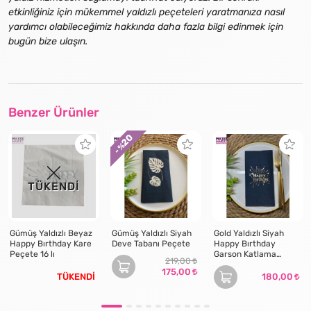
etkinliğiniz için mükemmel yaldızlı peçeteleri yaratmanıza nasıl
yardımcı olabileceğimiz hakkında daha fazla bilgi edinmek için
bugün bize ulaşın.
Benzer Ürünler
20
- %
TÜKENDİ
Gümüş Yaldızlı Beyaz
Gümüş Yaldızlı Siyah
Gold Yaldızlı Siyah
Happy Bırthday Kare
Deve Tabanı Peçete
Happy Bırthday
Peçete 16 lı
Garson Katlama
219,00
Peçete 16 lı
175,00
TÜKENDİ
180,00