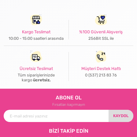
Kargo Teslimat
%100 Güvenli Alışveriş
10:00 - 15:00 saatleri arasında
256Bit SSL ile
Ücretsiz Teslimat
Müşteri Destek Hattı
Tüm siparişlerinizde
0 (537) 213 83 76
kargo
ücretsiz.
ABONE OL
Fırsatları kaçırmayın
KAYDOL
BİZİ TAKİP EDİN