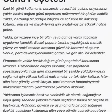
Özel bir günü kutlamanın benzersiz ve zarif bir yolunu arıyorsanız,
yaldız baskılı doğum günü peçeteleri mükemmel bir çözüm olabilir.
Yaldız, herhangi bir partiye ihtişam ve sofistike bir dokunuş
katarak, onu siz ve misafirleriniz için unutulmaz bir etkinlik haline
getirir.
Yaldız, bir yüzeye ince bir altın veya gümüş varak tabakası
uygulama işlemidir. Baskılı peçete üzerine yapıldığında metalik
yüzey ve renkli tasarım arasında güzel bir kontrast oluşturur.
Sonuç, parti dekorasyonlarınıza çarpıcı ve göz alıcı bir eklentidir.
Firmamızda yaldız baskılı doğum günü peçeteleri konusunda
uzmanız. Uzmanlardan oluşan ekibimiz, her peçetenin
spesifikasyonlarınıza göre mükemmel bir şekilde yaldızlanmasını
sağlamak için yüksek kaliteli malzemeler ve teknikler kullanır. İster
altın ister gümüş varak isteyin, parti temanızı tamamlayacak
mükemmel tasarımı yaratmanıza yardımcı olabiliriz.
Yaldızlama işlemimiz basit ve verimlidir. İlk olarak, sağladığınız
veya geniş seçenek yelpazemizden seçtiğiniz baskılı bir peçete ile
başlıyoruz. Ardından, güvenli ve uzun ömürlü bir bağ sağlayan
özel bir yapıştırıcı kullanarak altın veya gümüş yaprağı peçeteye