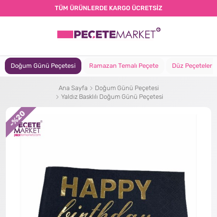
TÜM ÜRÜNLERDE KARGO ÜCRETSİZ
Doğum Günü Peçetesi
Ramazan Temalı Peçete
Düz Peçeteler
Ana Sayfa
Doğum Günü Peçetesi
Yaldız Basklılı Doğum Günü Peçetesi
%20
-