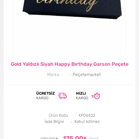
Gold Yaldızlı Siyah Happy Bırthday Garson Peçete
Marka
Peçetemarket
ÜCRETSIZ
HIZLI
KARGO
KARGO
Ürün Kodu
KP06622
İade Bilgisi
175,00