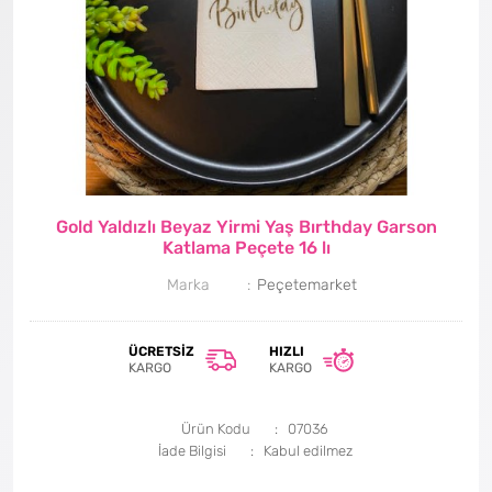
Gold Yaldızlı Beyaz Yirmi Yaş Bırthday Garson
Katlama Peçete 16 lı
Marka
Peçetemarket
ÜCRETSIZ
HIZLI
KARGO
KARGO
Ürün Kodu
07036
İade Bilgisi