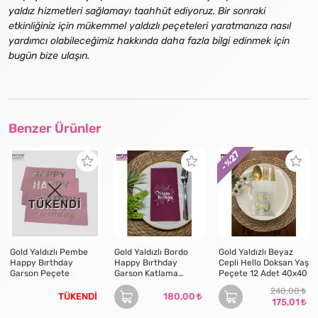
yaldız hizmetleri sağlamayı taahhüt ediyoruz. Bir sonraki
etkinliğiniz için mükemmel yaldızlı peçeteleri yaratmanıza nasıl
yardımcı olabileceğimiz hakkında daha fazla bilgi edinmek için
bugün bize ulaşın.
Benzer Ürünler
27
- %
TÜKENDİ
Gold Yaldızlı Pembe
Gold Yaldızlı Bordo
Gold Yaldızlı Beyaz
Happy Bırthday
Happy Bırthday
Cepli Hello Doksan Yaş
Garson Peçete
Garson Katlama
Peçete 12 Adet 40x40
Peçete 16 lı
240,00
TÜKENDİ
180,00
175,01