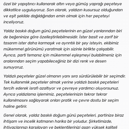
özel bir yapıştırıcı kullanarak altın veya gümüş yaprağı peçeteye
dikkatlice uyguluyoruz. Son olarak, yaldızın kusursuz olduğundan
ve eşit şekilde dağıldığından emin olmak için her peçeteyi
inceliyoruz.
Yaldız baskılı doğum günü peçetelerinin en güzel yanlarından biri
de beğeninize göre özelleştirilebilmesidir. İster basit ve zarif bir
tasarım ister daha karmaşık ve ayrıntılı bir şey isteyin, ekibimiz
mükemmel görünümü yaratmak için sizinle birlikte çalışabilir.
Ayrıca, parti temanız için mükemmel eşleşmeyi bulabilmeniz için
aralarından seçim yapabileceğiniz bir dizi renk ve desen
sunuyoruz.
Yaldızlı peçeteler güzel olmanın yanı sıra sürdürülebilir bir seçimdir.
Tek kullanımlık peçeteler almak yerine yaldızlı baskılı peçeteleri
tercih ederek israfı azaltıyor ve çevreye yardımcı oluyorsunuz.
Ayrıca yaldızlama işlemimiz, peçetelerinizin tekrar tekrar
kullanılmasını sağlayarak onları pratik ve çevre dostu bir seçim
haline getirir.
Genel olarak, yaldız baskılı doğum günü peçeteleri, partinize biraz
ihtişam ve incelik katmanın harika bir yoludur. Şirketimizde,
ihtiyaçlarınızı karşılayan ve beklentilerinizi aşan yüksek kaliteli