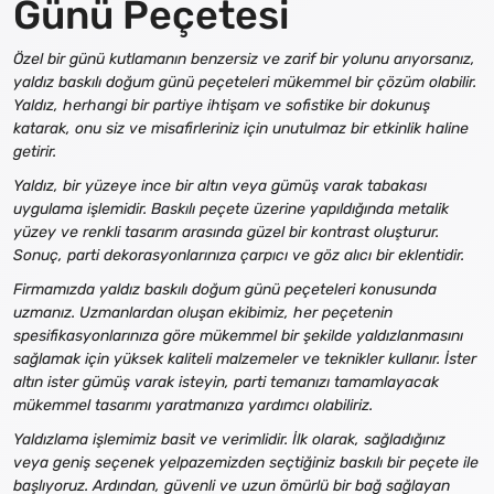
Günü Peçetesi
Özel bir günü kutlamanın benzersiz ve zarif bir yolunu arıyorsanız,
yaldız baskılı doğum günü peçeteleri mükemmel bir çözüm olabilir.
Yaldız, herhangi bir partiye ihtişam ve sofistike bir dokunuş
katarak, onu siz ve misafirleriniz için unutulmaz bir etkinlik haline
getirir.
Yaldız, bir yüzeye ince bir altın veya gümüş varak tabakası
uygulama işlemidir. Baskılı peçete üzerine yapıldığında metalik
yüzey ve renkli tasarım arasında güzel bir kontrast oluşturur.
Sonuç, parti dekorasyonlarınıza çarpıcı ve göz alıcı bir eklentidir.
Firmamızda yaldız baskılı doğum günü peçeteleri konusunda
uzmanız. Uzmanlardan oluşan ekibimiz, her peçetenin
spesifikasyonlarınıza göre mükemmel bir şekilde yaldızlanmasını
sağlamak için yüksek kaliteli malzemeler ve teknikler kullanır. İster
altın ister gümüş varak isteyin, parti temanızı tamamlayacak
mükemmel tasarımı yaratmanıza yardımcı olabiliriz.
Yaldızlama işlemimiz basit ve verimlidir. İlk olarak, sağladığınız
veya geniş seçenek yelpazemizden seçtiğiniz baskılı bir peçete ile
başlıyoruz. Ardından, güvenli ve uzun ömürlü bir bağ sağlayan