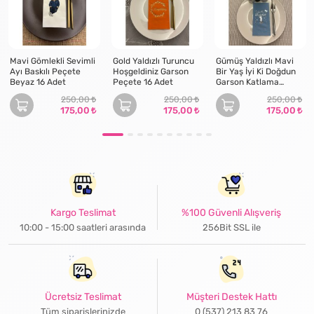
Mavi Gömlekli Sevimli
Gold Yaldızlı Turuncu
Gümüş Yaldızlı Mavi
Ayı Baskılı Peçete
Hoşgeldiniz Garson
Bir Yaş İyi Ki Doğdun
Beyaz 16 Adet
Peçete 16 Adet
Garson Katlama
Peçete 16 Adet
250,00
250,00
250,00
175,00
175,00
175,00
Kargo Teslimat
%100 Güvenli Alışveriş
10:00 - 15:00 saatleri arasında
256Bit SSL ile
Ücretsiz Teslimat
Müşteri Destek Hattı
Tüm siparişlerinizde
0 (537) 213 83 76