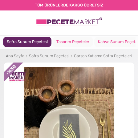
TÜM ÜRÜNLERDE KARGO ÜCRETSİZ
Sofra Sunum Peçetesi
Tasarım Peçeteler
Kahve Sunum Peçete
Ana Sayfa
Sofra Sunum Peçetesi
Garson Katlama Sofra Peçeteleri
%30
-