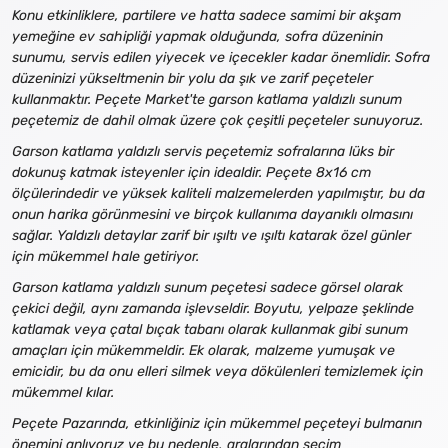
Konu etkinliklere, partilere ve hatta sadece samimi bir akşam
yemeğine ev sahipliği yapmak olduğunda, sofra düzeninin
sunumu, servis edilen yiyecek ve içecekler kadar önemlidir. Sofra
düzeninizi yükseltmenin bir yolu da şık ve zarif peçeteler
kullanmaktır. Peçete Market'te garson katlama yaldızlı sunum
peçetemiz de dahil olmak üzere çok çeşitli peçeteler sunuyoruz.
Garson katlama yaldızlı servis peçetemiz sofralarına lüks bir
dokunuş katmak isteyenler için idealdir. Peçete 8x16 cm
ölçülerindedir ve yüksek kaliteli malzemelerden yapılmıştır, bu da
onun harika görünmesini ve birçok kullanıma dayanıklı olmasını
sağlar. Yaldızlı detaylar zarif bir ışıltı ve ışıltı katarak özel günler
için mükemmel hale getiriyor.
Garson katlama yaldızlı sunum peçetesi sadece görsel olarak
çekici değil, aynı zamanda işlevseldir. Boyutu, yelpaze şeklinde
katlamak veya çatal bıçak tabanı olarak kullanmak gibi sunum
amaçları için mükemmeldir. Ek olarak, malzeme yumuşak ve
emicidir, bu da onu elleri silmek veya dökülenleri temizlemek için
mükemmel kılar.
Peçete Pazarında, etkinliğiniz için mükemmel peçeteyi bulmanın
önemini anlıyoruz ve bu nedenle, aralarından seçim