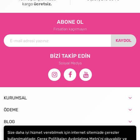
kargo
ücretsiz.
ABONE OL
Fırsatları kaçırmayın
KAYDOL
BİZİ TAKİP EDİN
Sosyal Medya
KURUMSAL
ÖDEME
BLOG
Size daha iyi hizmet verebilmek için internet sitemizde çerezler
kullanılmaktadır. Çerez Politikaları Aydınlatma Metni’ni okuyabilir ve