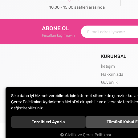
10:00 - 15:00 saatleri arasında
ABONE OL
Fırsatları kaçırmayın
KURUMSAL
İletişim
Hakkımızda
Güvenlik
Teslimat ve İade Şa
Size daha iyi hizmet verebilmek için internet sitemizde çerezler kulla
Kargo Seçenekleri
Çerez Politikaları Aydınlatma Metni’ni okuyabilir ve dilerseniz tercihler
değiştirebilirsiniz.
Tercihleri Ayarla
Tümünü Kabul E
© 2024
Peçete Market
. Tüm hakları saklıdır.
Gizlilik ve Çerez Politikası