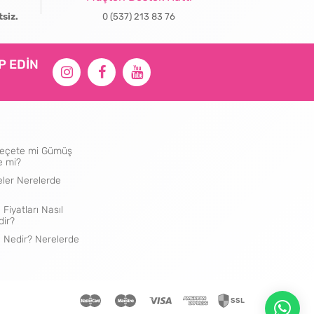
tsiz.
0 (537) 213 83 76
İP EDİN
ı Peçete mi Gümüş
e mi?
eler Nerelerde
 Fiyatları Nasıl
dir?
e Nedir? Nerelerde