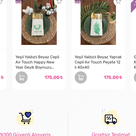
-
Yeşil Yaldızlı Beyaz Cepli
Yeşil Yaldızlı Beyaz Yaprak
G
Aır Touch Happy New
Cepli Aır Touch Peçete 12
K
Year Geyik Boynuzu
lı 40x40
K
Peçete 12 Adet 40x40
D
0
175,00
175,00
%100 Güvenli Alışveriş
Ücretsiz Teslimat