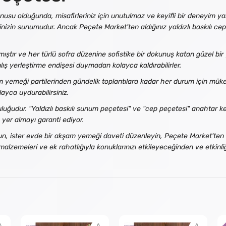
usu olduğunda, misafirleriniz için unutulmaz ve keyifli bir deneyim yar
inizin sunumudur. Ancak Peçete Market'ten aldığınız yaldızlı baskılı cep
ştır ve her türlü sofra düzenine sofistike bir dokunuş katan güzel bir ya
anlış yerleştirme endişesi duymadan kolayca kaldırabilirler.
m yemeği partilerinden gündelik toplantılara kadar her durum için mük
ayca uydurabilirsiniz.
udur. "Yaldızlı baskılı sunum peçetesi" ve "cep peçetesi" anahtar kelim
 yer almayı garanti ediyor.
 olun, ister evde bir akşam yemeği daveti düzenleyin, Peçete Market'ten 
alzemeleri ve ek rahatlığıyla konuklarınızı etkileyeceğinden ve etkinliği