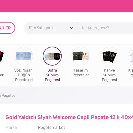
RILER
Söz, Nişan,
Sofra
Tasarım
Kahve
Ki
er
Düğün
Sunum
Peçeteler
Sunum
P
Peçeteleri
Peçetesi
Peçetesi
 Peçetesi
Gold Yaldızlı Siyah Welcome Cepli Peçete 12 lı 40x
Marka
Peçetemarket