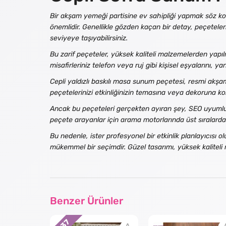
Bir akşam yemeği partisine ev sahipliği yapmak söz kon
önemlidir. Genellikle gözden kaçan bir detay, peçeteler
seviyeye taşıyabilirsiniz.
Bu zarif peçeteler, yüksek kaliteli malzemelerden yapılmı
misafirleriniz telefon veya ruj gibi kişisel eşyalarını, y
Cepli yaldızlı baskılı masa sunum peçetesi, resmi akşa
peçetelerinizi etkinliğinizin temasına veya dekoruna kol
Ancak bu peçeteleri gerçekten ayıran şey, SEO uyumluluğ
peçete arayanlar için arama motorlarında üst sıralarda
Bu nedenle, ister profesyonel bir etkinlik planlayıcısı
mükemmel bir seçimdir. Güzel tasarımı, yüksek kaliteli m
Benzer Ürünler
37