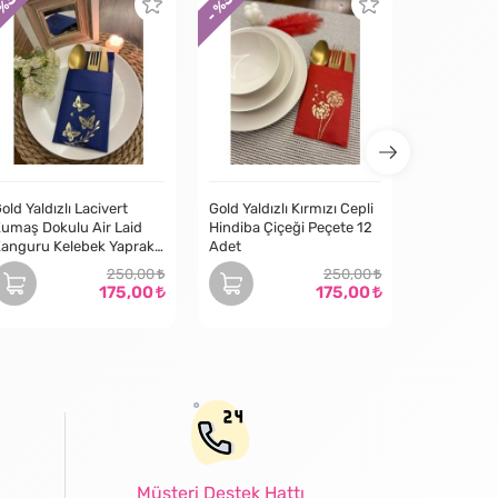
 %
- %
- %
old Yaldızlı Lacivert
Gold Yaldızlı Kırmızı Cepli
umaş Dokulu Air Laid
Hindiba Çiçeği Peçete 12
anguru Kelebek Yaprak
Adet
etaylı Cepli Peçete 6 lı
250,00
250,00
175,00
175,00
Müşteri Destek Hattı