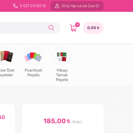
0 537 213 83 76
Giriş Yap ya da Üye Ol
0
0,00
şiye Özel
Puantiyeli
Yılbaşı
eçeteler
Peçete
Temalı
Peçete
40
185,00