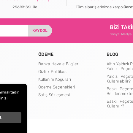
256Bit SSL ile
Tüm siparişlerinizde kargo
ücre
BİZİ TAK
KAYDOL
Sosyal Medya
ÖDEME
BLOG
Banka Havale Bilgileri
Altın Yaldızl
Yaldızlı Peçet
Gizlilik Politikası
Yaldızlı Peçet
Kullanım Koşulları
Kullanılabilir?
rtları
Ödeme Seçenekleri
Baskılı Peçete
nılmaktadır.
Belirlenmekte
Satış Sözleşmesi
inizi
Baskılı Peçet
Kullanılır?
t