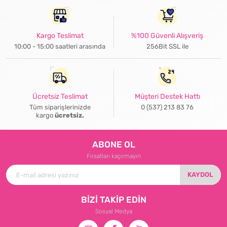
Kargo Teslimat
%100 Güvenli Alışveriş
10:00 - 15:00 saatleri arasında
256Bit SSL ile
Ücretsiz Teslimat
Müşteri Destek Hattı
Tüm siparişlerinizde
0 (537) 213 83 76
kargo
ücretsiz.
ABONE OL
Fırsatları kaçırmayın
KAYDOL
BİZİ TAKİP EDİN
Sosyal Medya