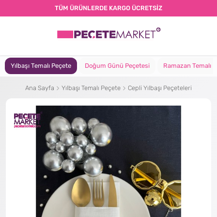
TÜM ÜRÜNLERDE KARGO ÜCRETSİZ
Yılbaşı Temalı Peçete
Doğum Günü Peçetesi
Ramazan Temalı P
Ana Sayfa
Yılbaşı Temalı Peçete
Cepli Yılbaşı Peçeteleri