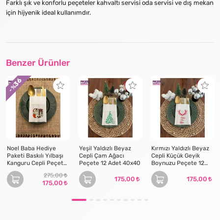
Farklı şık ve konforlu peçeteler kahvaltı servisi oda servisi ve dış mekan
için hijyenik ideal kullanımdır.
Benzer Ürünler
36
- %
Noel Baba Hediye
Yeşil Yaldızlı Beyaz
Kırmızı Yaldızlı Beyaz
Paketi Baskılı Yılbaşı
Cepli Çam Ağacı
Cepli Küçük Geyik
Kanguru Cepli Peçete
Peçete 12 Adet 40x40
Boynuzu Peçete 12
Beyaz12 Adet
Adet 40x40
275,00
175,00
175,00
175,00