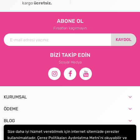
kargo
ücretsiz.
ABONE OL
Fırsatları kaçırmayın
KAYDOL
BİZİ TAKİP EDİN
Sosyal Medya
KURUMSAL
ÖDEME
BLOG
Size daha iyi hizmet verebilmek için internet sitemizde çerezler
kullanılmaktadır. Çerez Politikaları Aydınlatma Metni’ni okuyabilir ve