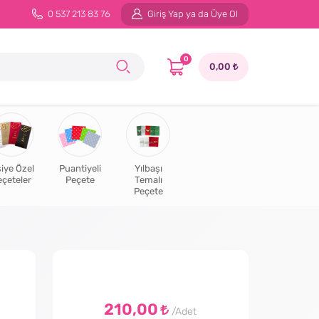
0 537 213 83 76
Giriş Yap ya da Üye Ol
0
0,00
şiye Özel
Puantiyeli
Yılbaşı
eçeteler
Peçete
Temalı
Peçete
210,00