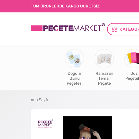
TÜM ÜRÜNLERDE KARGO ÜCRETSİZ
KATEGO
Doğum
Ramazan
Düz
Günü
Temalı
Peçetel
Peçetesi
Peçete
Ana Sayfa