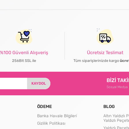
%100 Güvenli Alışveriş
Ücretsiz Teslimat
256Bit SSL ile
Tüm siparişlerinizde kargo
ücre
BİZİ TAK
KAYDOL
Sosyal Medya
ÖDEME
BLOG
Banka Havale Bilgileri
Altın Yaldızl
Yaldızlı Peçet
Gizlilik Politikası
Yaldızlı Peçet