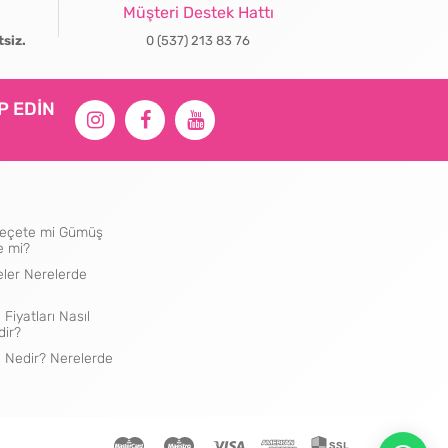
Müşteri Destek Hattı
tsiz.
0 (537) 213 83 76
İP EDİN
ı Peçete mi Gümüş
e mi?
eler Nerelerde
 Fiyatları Nasıl
dir?
e Nedir? Nerelerde