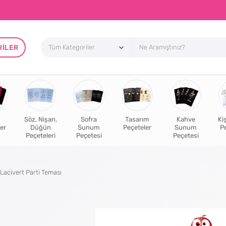
RILER
Söz, Nişan,
Sofra
Tasarım
Kahve
Ki
er
Düğün
Sunum
Peçeteler
Sunum
P
Peçeteleri
Peçetesi
Peçetesi
Lacivert Parti Teması