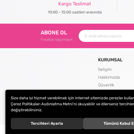
Kargo Teslimat
10:00 - 15:00 saatleri arasında
ABONE OL
Fırsatları kaçırmayın
KURUMSAL
İletişim
Hakkımızda
Güvenlik
Teslimat ve İade Şa
Size daha iyi hizmet verebilmek için internet sitemizde çerezler kulla
Kargo Seçenekleri
Çerez Politikaları Aydınlatma Metni’ni okuyabilir ve dilerseniz tercihler
değiştirebilirsiniz.
Tercihleri Ayarla
Tümünü Kabul E
© 2024
Peçete Market
. Tüm hakları saklıdır.