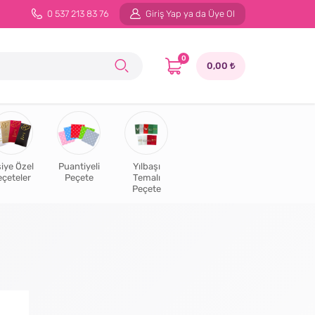
0 537 213 83 76
Giriş Yap ya da Üye Ol
0
0,00
şiye Özel
Puantiyeli
Yılbaşı
eçeteler
Peçete
Temalı
Peçete