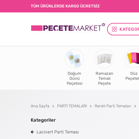
TÜM ÜRÜNLERDE KARGO ÜCRETSİZ
KATEGO
Doğum
Ramazan
Düz
Günü
Temalı
Peçetel
Peçetesi
Peçete
Ana Sayfa
PARTİ TEMALARI
Renkli Parti Temaları
Kategoriler
Lacivert Parti Teması