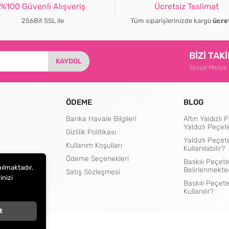
%100 Güvenli Alışveriş
Ücretsiz Teslimat
256Bit SSL ile
Tüm siparişlerinizde kargo
ücre
BİZİ TAK
KAYDOL
Sosyal Medya
ÖDEME
BLOG
Banka Havale Bilgileri
Altın Yaldızl
Yaldızlı Peçet
Gizlilik Politikası
Yaldızlı Peçet
Kullanım Koşulları
Kullanılabilir?
rtları
Ödeme Seçenekleri
Baskılı Peçete
nılmaktadır.
Belirlenmekte
Satış Sözleşmesi
inizi
Baskılı Peçet
Kullanılır?
t