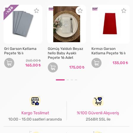
36
- %
Gri Garson Katlama
Gümüş Yaldızlı Beyaz
Kırmızı Garson
Peçete 16 lı
hello Baby Ayaklı
Katlama Peçete 16 lı
Peçete 16 Adet
260,00
135,00
165,00
175,00
Kargo Teslimat
%100 Güvenli Alışveriş
10:00 - 15:00 saatleri arasında
256Bit SSL ile