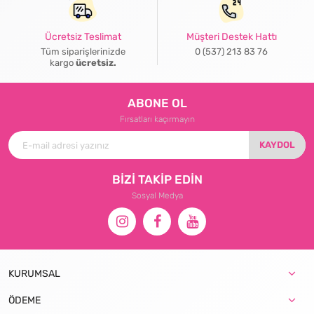
Ücretsiz Teslimat
Müşteri Destek Hattı
Tüm siparişlerinizde
0 (537) 213 83 76
kargo
ücretsiz.
ABONE OL
Fırsatları kaçırmayın
KAYDOL
BİZİ TAKİP EDİN
Sosyal Medya
KURUMSAL
ÖDEME