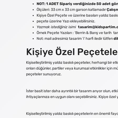
NOT: 1 ADET Sipariş verdiğinizde 50 adet gö
Ölçüleri: 33 cm x 33 cm garson katlamadır
Çalışm
Kişiye Özel Peçete ve üzerine basılan yaldız baskı
peçete üzerine Yazı ekleyebilirsiniz.
Yazmak istediğiniz isimi
tasarim@kidspartim.
Örnek Peçete Yazıları : ‘Berrin & Barış ve tarih t
Not: mail adresimiz tasarim ‘i’ harfi iledir lütfen
di
Kişiye Özel Peçetele
Kişiselleştirilmiş yaldız baskılı peçeteler, herhangi bir 
onları düğünler, partiler veya kurumsal etkinlikler için mü
peçeteler sunuyoruz.
İster basit ister daha ayrıntılı bir tasarım arıyor olun,
ihtiyaçlarınıza en uygun olanı seçebilirsiniz. Kişiye öze
Kişiselleştirilmiş yaldız baskılı peçetelerin en önemli fayd