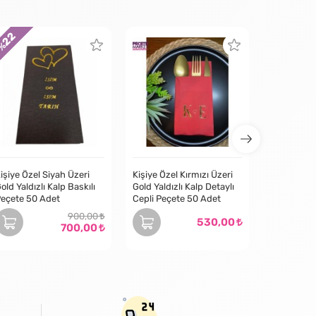
22
 %
TÜ
işiye Özel Siyah Üzeri
Kişiye Özel Kırmızı Üzeri
old Yaldızlı Kalp Baskılı
Gold Yaldızlı Kalp Detaylı
eçete 50 Adet
Cepli Peçete 50 Adet
900,00
530,00
700,00