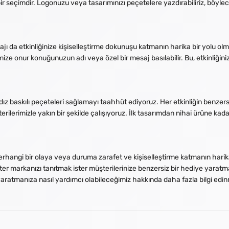
bir seçimdir. Logonuzu veya tasarımınızı peçetelere yazdırabiliriz, böylec
ntajı da etkinliğinize kişiselleştirme dokunuşu katmanın harika bir yolu olm
imize onur konuğunuzun adı veya özel bir mesaj basılabilir. Bu, etkinliğin
yaldız baskılı peçeteleri sağlamayı taahhüt ediyoruz. Her etkinliğin benze
ilerimizle yakın bir şekilde çalışıyoruz. İlk tasarımdan nihai ürüne kad
, herhangi bir olaya veya duruma zarafet ve kişiselleştirme katmanın harik
ster markanızı tanıtmak ister müşterilerinize benzersiz bir hediye yaratma
 yaratmanıza nasıl yardımcı olabileceğimiz hakkında daha fazla bilgi edin