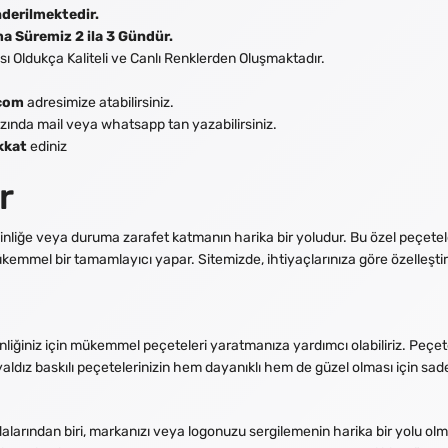
nderilmektedir.
a Süremiz 2 ila 3 Gündür.
sı Oldukça Kaliteli ve Canlı Renklerden Oluşmaktadır.
com
adresimize atabilirsiniz.
arzında mail veya whatsapp tan yazabilirsiniz.
kkat
ediniz
r
etkinliğe veya duruma zarafet katmanın harika bir yoludur. Bu özel peçetel
kemmel bir tamamlayıcı yapar. Sitemizde, ihtiyaçlarınıza göre özelleştirileb
 etkinliğiniz için mükemmel peçeteleri yaratmanıza yardımcı olabiliriz. Peç
l yaldız baskılı peçetelerinizin hem dayanıklı hem de güzel olması için sad
alarından biri, markanızı veya logonuzu sergilemenin harika bir yolu olmasıdı