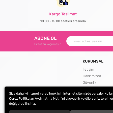
Kargo Teslimat
10:00 - 15:00 saatleri arasında
ABONE OL
Fırsatları kaçırmayın
KURUMSAL
İletişim
Hakkımızda
Güvenlik
Teslimat ve İade Şa
Size daha iyi hizmet verebilmek için internet sitemizde çerezler kulla
Kargo Seçenekleri
Çerez Politikaları Aydınlatma Metni’ni okuyabilir ve dilerseniz tercihler
değiştirebilirsiniz.