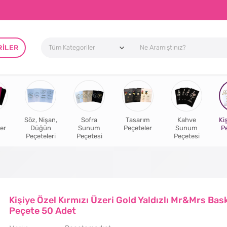
RILER
Söz, Nişan,
Sofra
Tasarım
Kahve
Ki
er
Düğün
Sunum
Peçeteler
Sunum
P
Peçeteleri
Peçetesi
Peçetesi
Kişiye Özel Kırmızı Üzeri Gold Yaldızlı Mr&Mrs Bask
Peçete 50 Adet