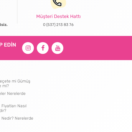
Müşteri Destek Hattı
tsiz.
0 (537) 213 83 76
İP EDİN
ı Peçete mi Gümüş
e mi?
eler Nerelerde
 Fiyatları Nasıl
dir?
e Nedir? Nerelerde