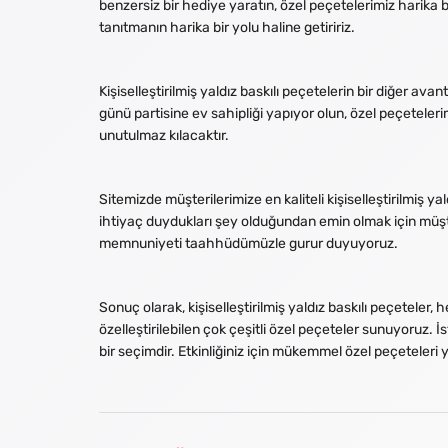
benzersiz bir hediye yaratın, özel peçetelerimiz harika 
tanıtmanın harika bir yolu haline getiririz.
Kişiselleştirilmiş yaldız baskılı peçetelerin bir diğer ava
günü partisine ev sahipliği yapıyor olun, özel peçeteler
unutulmaz kılacaktır.
Sitemizde müşterilerimize en kaliteli kişiselleştirilmiş 
ihtiyaç duydukları şey olduğundan emin olmak için müşter
memnuniyeti taahhüdümüzle gurur duyuyoruz.
Sonuç olarak, kişiselleştirilmiş yaldız baskılı peçeteler
özelleştirilebilen çok çeşitli özel peçeteler sunuyoruz. İ
bir seçimdir. Etkinliğiniz için mükemmel özel peçeteleri