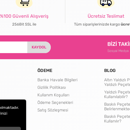
%100 Güvenli Alışveriş
Ücretsiz Teslimat
256Bit SSL ile
Tüm siparişlerinizde kargo
ücre
BİZİ TAK
KAYDOL
Sosyal Medya
ÖDEME
BLOG
Banka Havale Bilgileri
Altın Yaldızl
Yaldızlı Peçet
Gizlilik Politikası
Yaldızlı Peçet
Kullanım Koşulları
Kullanılabilir?
rtları
Ödeme Seçenekleri
Baskılı Peçete
nılmaktadır.
Belirlenmekte
Satış Sözleşmesi
inizi
Baskılı Peçet
Kullanılır?