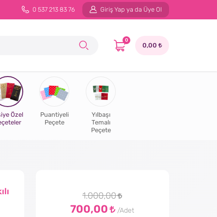
0 537 213 83 76
Giriş Yap ya da Üye Ol
0
0,00
şiye Özel
Puantiyeli
Yılbaşı
eçeteler
Peçete
Temalı
Peçete
ılı
1.000,00
700,00