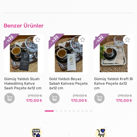
Benzer Ürünler
22
22
22
- %
- %
- %
Gümüş Yaldızlı Siyah
Gold Yaldızlı Beyaz
Gümüş Yaldızlı Kraft Bi
Hakedilmiş Kahve
Sabah Kahvesi Peçete
Kahve Peçete 6x12
Saati Peçete 6x12 cm
6x12 cm
cm
219,00
219,00
219,00
170,00
170,00
170,00