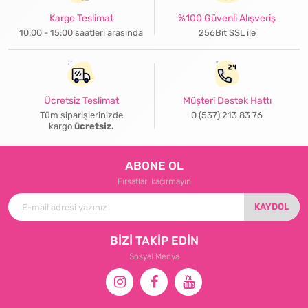
Kargo Teslimat
%100 Güvenli Alışveriş
10:00 - 15:00 saatleri arasında
256Bit SSL ile
Ücretsiz Teslimat
Müşteri Destek Hattı
Tüm siparişlerinizde
0 (537) 213 83 76
kargo
ücretsiz.
ABONE OL
Fırsatları kaçırmayın
KAYDOL
BİZİ TAKİP EDİN
Sosyal Medya