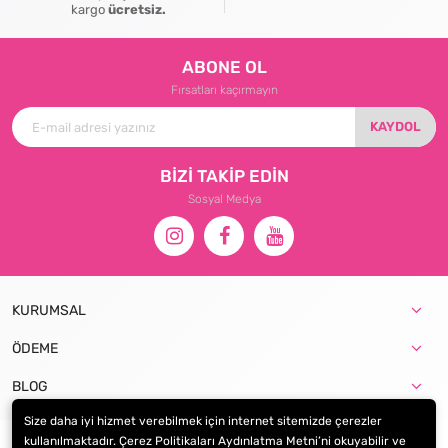
kargo
ücretsiz.
ABONE OL
Fırsatları kaçırmayın
KAYDOL
BİZİ TAKİP EDİN
Sosyal Medya
KURUMSAL
ÖDEME
BLOG
Size daha iyi hizmet verebilmek için internet sitemizde çerezler
kullanılmaktadır. Çerez Politikaları Aydınlatma Metni’ni okuyabilir ve