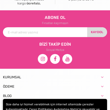
kargo
ücretsiz.
ABONE OL
Fırsatları kaçırmayın
KAYDOL
BİZİ TAKİP EDİN
Sosyal Medya
KURUMSAL
ÖDEME
BLOG
Size daha iyi hizmet verebilmek için internet sitemizde çerezler
kullanılmaktadır. Çerez Politikaları Aydınlatma Metni’ni okuyabilir ve