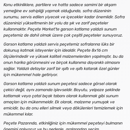
Konu etkinliklere, partilere ve hatta sadece samimi bir akşam
yemeğine ev sahipliği yapmak olduğunda, sofra düzeninin
sunumu, servis edilen yiyecek ve içecekler kadar önemlidir. Sofra
düzeninizi yükseltmenin bir yolu da şık ve zarif peçeteler
kullanmaktır. Peçete Market'te garson katlama yaldızlı sunum
peçetemiz de dahil olmak üzere çok çeşitli peçeteler sunuyoruz.
Garson katlama yaldızlı servis peçetemiz sofralarına lüks bir
dokunuş katmak isteyenler için idealdir. Peçete 8x16 cm
ölçülerindedir ve yüksek kaliteli malzemelerden yapılmıştır, bu da
onun harika görünmesini ve birçok kullanıma dayanıklı olmasını
sağlar. Yaldızlı detaylar zarif bir ışıltı ve ışıltı katarak özel günler
için mükemmel hale getiriyor.
Garson katlama yaldızlı sunum peçetesi sadece görsel olarak
çekici değil, aynı zamanda işlevseldir. Boyutu, yelpaze şeklinde
katlamak veya çatal bıçak tabanı olarak kullanmak gibi sunum
amaçları için mükemmeldir. Ek olarak, malzeme yumuşak ve
emicidir, bu da onu elleri silmek veya dökülenleri temizlemek için
mükemmel kılar.
Peçete Pazarında, etkinliğiniz için mükemmel peçeteyi bulmanın
önemini anlıyoruz ve bu nedenle, aralarından seçim