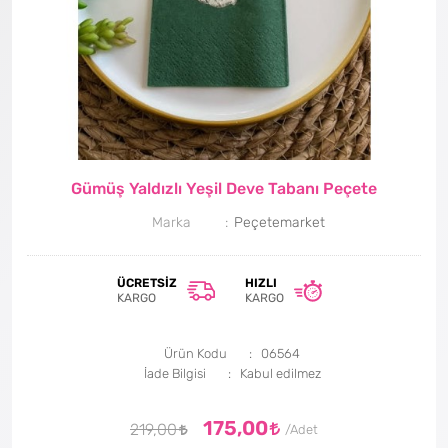
Gümüş Yaldızlı Yeşil Deve Tabanı Peçete
Marka
Peçetemarket
ÜCRETSIZ
HIZLI
KARGO
KARGO
Ürün Kodu
06564
İade Bilgisi
175,00
219,00