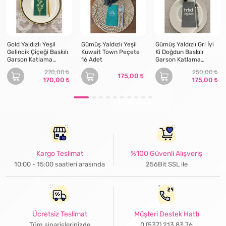
Gold Yaldızlı Yeşil
Gümüş Yaldızlı Yeşil
Gümüş Yaldızlı Gri İyi
Gelincik Çiçeği Baskılı
Kuwait Town Peçete
Ki Doğdun Baskılı
Garson Katlama
16 Adet
Garson Katlama
Peçete 16 lı
Peçete 16 Adet
270,00
250,00
175,00
170,00
175,00
Kargo Teslimat
%100 Güvenli Alışveriş
10:00 - 15:00 saatleri arasında
256Bit SSL ile
Ücretsiz Teslimat
Müşteri Destek Hattı
Tüm siparişlerinizde
0 (537) 213 83 76