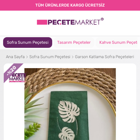
TÜM ÜRÜNLERDE KARGO ÜCRETSİZ
Sofra Sunum Peçetesi
Tasarım Peçeteler
Kahve Sunum Peçete
Ana Sayfa
Sofra Sunum Peçetesi
Garson Katlama Sofra Peçeteleri
%20
-