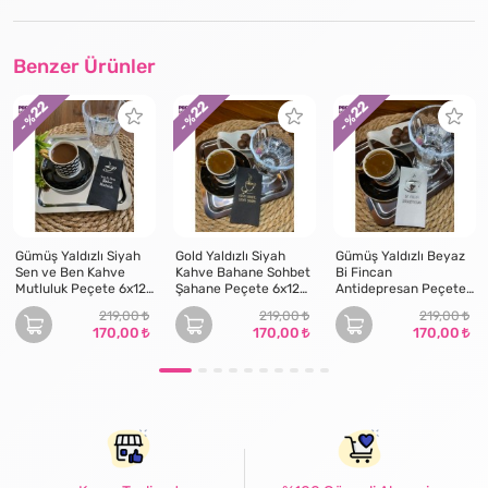
Benzer Ürünler
22
22
22
- %
- %
- %
Gümüş Yaldızlı Siyah
Gold Yaldızlı Siyah
Gümüş Yaldızlı Beyaz
Sen ve Ben Kahve
Kahve Bahane Sohbet
Bi Fincan
Mutluluk Peçete 6x12
Şahane Peçete 6x12
Antidepresan Peçete
cm
cm
6x12 cm
219,00
219,00
219,00
170,00
170,00
170,00