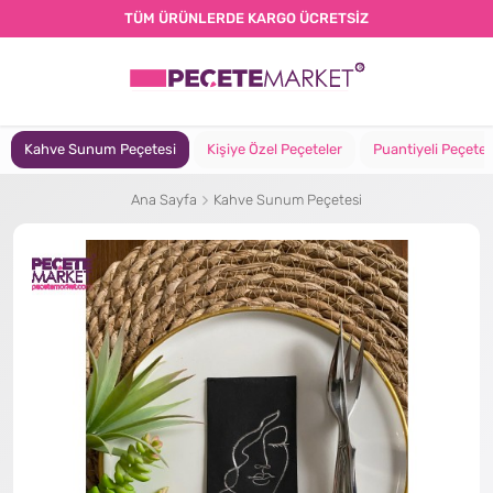
TÜM ÜRÜNLERDE KARGO ÜCRETSİZ
Kahve Sunum Peçetesi
Kişiye Özel Peçeteler
Puantiyeli Peçete
Ana Sayfa
Kahve Sunum Peçetesi