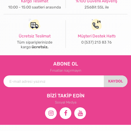
Kargo Teslimat
%100 Güvenli Alışveriş
10:00 - 15:00 saatleri arasında
256Bit SSL ile
Ücretsiz Teslimat
Müşteri Destek Hattı
Tüm siparişlerinizde
0 (537) 213 83 76
kargo
ücretsiz.
ABONE OL
Fırsatları kaçırmayın
KAYDOL
BİZİ TAKİP EDİN
Sosyal Medya