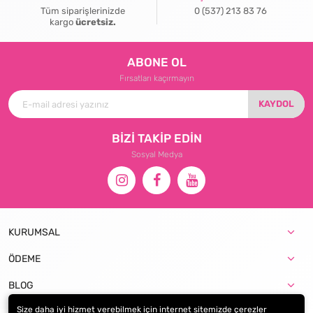
Tüm siparişlerinizde
0 (537) 213 83 76
kargo
ücretsiz.
ABONE OL
Fırsatları kaçırmayın
KAYDOL
BİZİ TAKİP EDİN
Sosyal Medya
KURUMSAL
ÖDEME
BLOG
Size daha iyi hizmet verebilmek için internet sitemizde çerezler