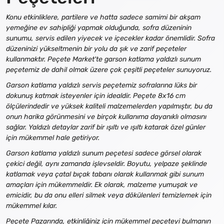
Konu etkinliklere, partilere ve hatta sadece samimi bir akşam
yemeğine ev sahipliği yapmak olduğunda, sofra düzeninin
sunumu, servis edilen yiyecek ve içecekler kadar önemlidir. Sofra
düzeninizi yükseltmenin bir yolu da şık ve zarif peçeteler
kullanmaktır. Peçete Market'te garson katlama yaldızlı sunum
peçetemiz de dahil olmak üzere çok çeşitli peçeteler sunuyoruz.
Garson katlama yaldızlı servis peçetemiz sofralarına lüks bir
dokunuş katmak isteyenler için idealdir. Peçete 8x16 cm
ölçülerindedir ve yüksek kaliteli malzemelerden yapılmıştır, bu da
onun harika görünmesini ve birçok kullanıma dayanıklı olmasını
sağlar. Yaldızlı detaylar zarif bir ışıltı ve ışıltı katarak özel günler
için mükemmel hale getiriyor.
Garson katlama yaldızlı sunum peçetesi sadece görsel olarak
çekici değil, aynı zamanda işlevseldir. Boyutu, yelpaze şeklinde
katlamak veya çatal bıçak tabanı olarak kullanmak gibi sunum
amaçları için mükemmeldir. Ek olarak, malzeme yumuşak ve
emicidir, bu da onu elleri silmek veya dökülenleri temizlemek için
mükemmel kılar.
Peçete Pazarında, etkinliğiniz için mükemmel peçeteyi bulmanın