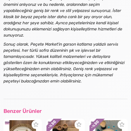
önemini anlıyoruz ve bu nedenle, aralarından seçim
yapabileceğiniz geniş bir renk ve stil yelpazesi sunuyoruz. İster
klasik bir beyaz peçete ister daha canlı bir şey arıyor olun,
aradığınız her şeye sahibiz. Ayrıca peçetelerinize kendi kişisel
dokunuşunuzu eklemenizi sağlayan kişiselleştirme hizmetleri de
sunuyoruz.
Sonuç olarak, Peçete Market'in garson katlama yaldızlı servis
peçetesi, her türlü sofra düzeninin şık ve işlevsel bir
tamamlayıcısıdır. Yüksek kaliteli malzemeleri ve detaylara
gösterilen özen ile konuklarınızı etkileyeceğinizden ve etkinliğinizi
yükselteceğinizden emin olabilirsiniz. Geniş renk yelpazesi ve
kişiselleştirme seçenekleriyle, ihtiyaçlarınız için mükemmel
peçeteyi bulacağınızdan emin olabilirsiniz.
Benzer Ürünler
30
30
- %
- %