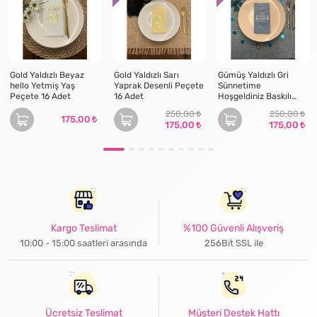
Gold Yaldızlı Beyaz
Gold Yaldızlı Sarı
Gümüş Yaldızlı Gri
hello Yetmiş Yaş
Yaprak Desenli Peçete
Sünnetime
Peçete 16 Adet
16 Adet
Hoşgeldiniz Baskılı
Garson Katlama
250,00
250,00
Peçete 16 Adet
175,00
175,00
175,00
Kargo Teslimat
%100 Güvenli Alışveriş
10:00 - 15:00 saatleri arasında
256Bit SSL ile
Ücretsiz Teslimat
Müşteri Destek Hattı