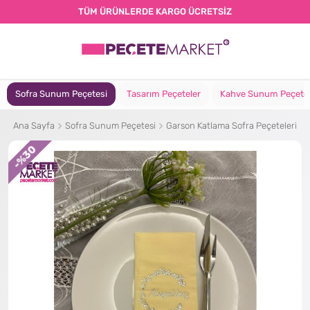
TÜM ÜRÜNLERDE KARGO ÜCRETSİZ
Sofra Sunum Peçetesi
Tasarım Peçeteler
Kahve Sunum Peçete
Ana Sayfa
Sofra Sunum Peçetesi
Garson Katlama Sofra Peçeteleri
%30
-