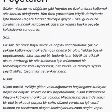
Sözler, nişanlar ve düğünler gibi hayatın en özel anlarını kutlamak
söz konusu olduğunda, tüm farkı yaratabilen küçük detaylardır.
İşte burada Peçete Market devreye giriyor - özel gününüze
zarafet ve incelik katabilecek güzel bir yaldızlı baskılı peçete
koleksiyonu sunuyoruz.
Söz:
Bir söz, bir ömür boyu sevgi ve bağlılık taahhüdüdür. Şık bir
şekilde kutlanmayı hak eden çok önemli bir olay. Yaldızlı baskılı
peçetelerimiz, ister samimi bir toplantı ister büyük bir etkinlik
olsun, herhangi bir söz kutlaması için mükemmel bir
tamamlayıcıdır. Koleksiyonumuz, her zevke ve temaya uygun
çeşitli stiller, tasarımlar ve renkler içerir.
Nişan:
Nişan partisi, evliliğe giden yolculuğunuzun başlangıcını kutlayan
neşeli bir olaydır. Yaldızlı baskılı peçetelerimiz, nişan kutlamanıza
ihtişam katmanın harika bir yoludur. Misafirleriniz üzerinde kalıcı
bir etki bırakacak çarpıcı bir sofra düzeni yaratmak için zarif
tasarım ve renklerden oluşan koleksiyonumuzdan seçim yapın.