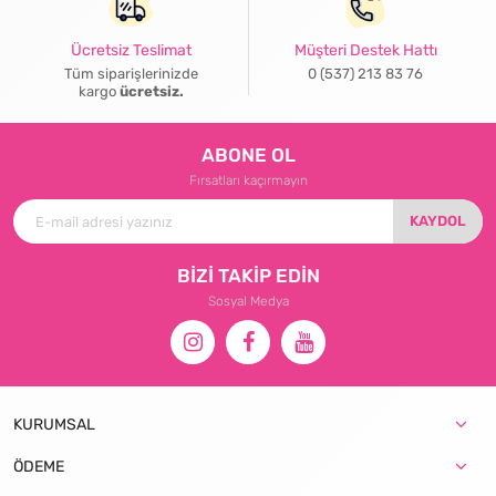
Ücretsiz Teslimat
Müşteri Destek Hattı
Tüm siparişlerinizde
0 (537) 213 83 76
kargo
ücretsiz.
ABONE OL
Fırsatları kaçırmayın
KAYDOL
BİZİ TAKİP EDİN
Sosyal Medya
KURUMSAL
ÖDEME