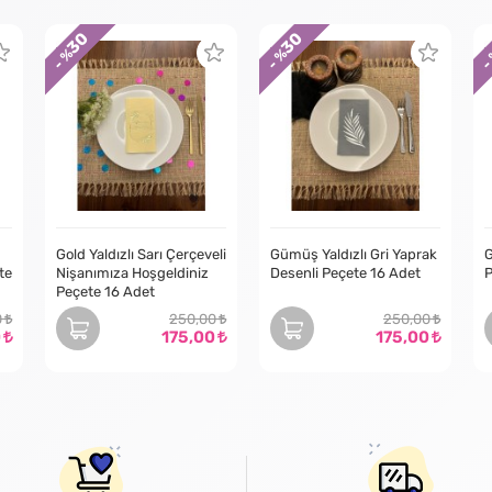
30
30
- %
- %
-
Gold Yaldızlı Sarı Çerçeveli
Gümüş Yaldızlı Gri Yaprak
G
te
Nişanımıza Hoşgeldiniz
Desenli Peçete 16 Adet
P
Peçete 16 Adet
0
250,00
250,00
0
175,00
175,00