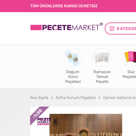
TÜM ÜRÜNLERDE KARGO ÜCRETSİZ
KATEGO
Doğum
Ramazan
Düz
Günü
Temalı
Peçetel
Peçetesi
Peçete
Ana Sayfa
Sofra Sunum Peçetesi
Garson Katlama So
%30
-