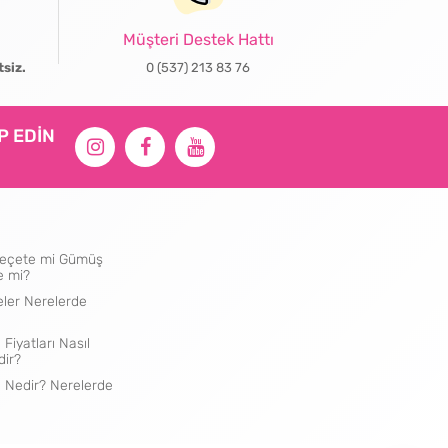
Müşteri Destek Hattı
tsiz.
0 (537) 213 83 76
İP EDİN
ı Peçete mi Gümüş
e mi?
eler Nerelerde
 Fiyatları Nasıl
dir?
e Nedir? Nerelerde