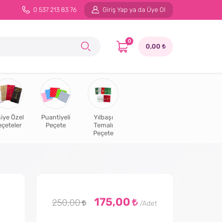
0 537 213 83 76
Giriş Yap ya da Üye Ol
0
0,00
şiye Özel
Puantiyeli
Yılbaşı
eçeteler
Peçete
Temalı
Peçete
175,00
250,00