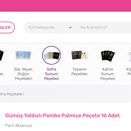
RILER
Söz, Nişan,
Sofra
Tasarım
Kahve
Ki
er
Düğün
Sunum
Peçeteler
Sunum
P
Peçeteleri
Peçetesi
Peçetesi
fra Peçeteleri
Gümüş Yaldızlı Pembe Palmiye Peçete 16 Adet
Parti Aksesuar