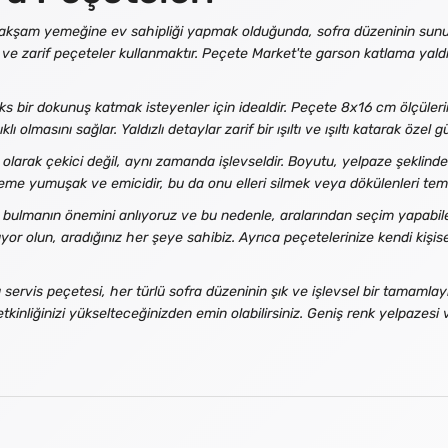
ir akşam yemeğine ev sahipliği yapmak olduğunda, sofra düzeninin sunu
k ve zarif peçeteler kullanmaktır. Peçete Market'te garson katlama yal
ks bir dokunuş katmak isteyenler için idealdir. Peçete 8x16 cm ölçüleri
olmasını sağlar. Yaldızlı detaylar zarif bir ışıltı ve ışıltı katarak özel
larak çekici değil, aynı zamanda işlevseldir. Boyutu, yelpaze şeklind
eme yumuşak ve emicidir, bu da onu elleri silmek veya dökülenleri tem
bulmanın önemini anlıyoruz ve bu nedenle, aralarından seçim yapabilec
rıyor olun, aradığınız her şeye sahibiz. Ayrıca peçetelerinize kendi kiş
servis peçetesi, her türlü sofra düzeninin şık ve işlevsel bir tamamlayı
tkinliğinizi yükselteceğinizden emin olabilirsiniz. Geniş renk yelpazesi v