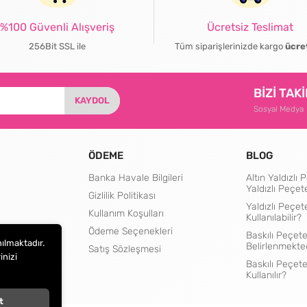
%100 Güvenli Alışveriş
Ücretsiz Teslimat
256Bit SSL ile
Tüm siparişlerinizde kargo
ücre
BİZİ TAK
KAYDOL
Sosyal Medya
ÖDEME
BLOG
Banka Havale Bilgileri
Altın Yaldızl
Yaldızlı Peçet
Gizlilik Politikası
Yaldızlı Peçet
Kullanım Koşulları
Kullanılabilir?
rtları
Ödeme Seçenekleri
Baskılı Peçete
nılmaktadır.
Belirlenmekte
Satış Sözleşmesi
inizi
Baskılı Peçet
Kullanılır?
t