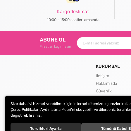
Kargo Teslimat
10:00 - 15:00 saatleri arasında
ABONE OL
Fırsatları kaçırmayın
KURUMSAL
İletişim
Hakkımızda
Güvenlik
Teslimat ve İade Şa
Size daha iyi hizmet verebilmek için internet sitemizde çerezler kulla
Kargo Seçenekleri
Çerez Politikaları Aydınlatma Metni’ni okuyabilir ve dilerseniz tercihler
değiştirebilirsiniz.
Tercihleri Ayarla
Tümünü Kabul E