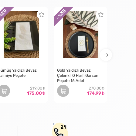
20
35
30
 %
- %
- %
ümüş Yaldızlı Beyaz
Gold Yaldızlı Beyaz
almiye Peçete
Çelenkli O Harfi Garson
Peçete 16 Adet
219,00
270,00
175,00
174,99