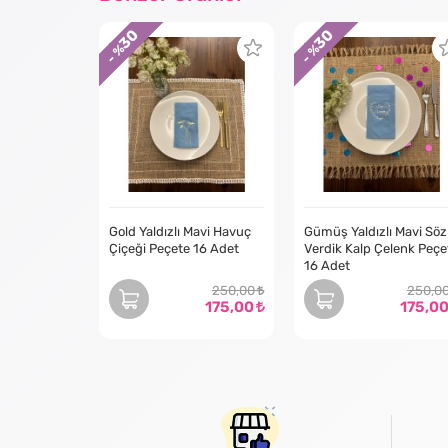
30
30
- %
- %
Gold Yaldızlı Mavi Havuç
Gümüş Yaldızlı Mavi Söz
Çiçeği Peçete 16 Adet
Verdik Kalp Çelenk Peçe
16 Adet
250,00
250,0
175,00
175,0