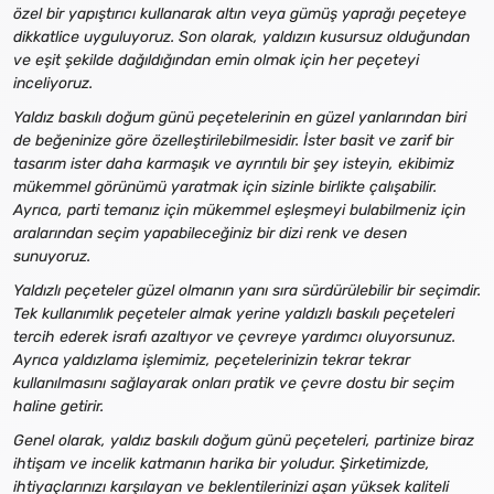
özel bir yapıştırıcı kullanarak altın veya gümüş yaprağı peçeteye
dikkatlice uyguluyoruz. Son olarak, yaldızın kusursuz olduğundan
ve eşit şekilde dağıldığından emin olmak için her peçeteyi
inceliyoruz.
Yaldız baskılı doğum günü peçetelerinin en güzel yanlarından biri
de beğeninize göre özelleştirilebilmesidir. İster basit ve zarif bir
tasarım ister daha karmaşık ve ayrıntılı bir şey isteyin, ekibimiz
mükemmel görünümü yaratmak için sizinle birlikte çalışabilir.
Ayrıca, parti temanız için mükemmel eşleşmeyi bulabilmeniz için
aralarından seçim yapabileceğiniz bir dizi renk ve desen
sunuyoruz.
Yaldızlı peçeteler güzel olmanın yanı sıra sürdürülebilir bir seçimdir.
Tek kullanımlık peçeteler almak yerine yaldızlı baskılı peçeteleri
tercih ederek israfı azaltıyor ve çevreye yardımcı oluyorsunuz.
Ayrıca yaldızlama işlemimiz, peçetelerinizin tekrar tekrar
kullanılmasını sağlayarak onları pratik ve çevre dostu bir seçim
haline getirir.
Genel olarak, yaldız baskılı doğum günü peçeteleri, partinize biraz
ihtişam ve incelik katmanın harika bir yoludur. Şirketimizde,
ihtiyaçlarınızı karşılayan ve beklentilerinizi aşan yüksek kaliteli