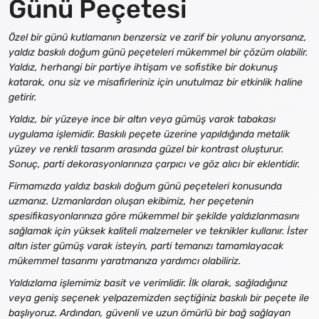
Günü Peçetesi
Özel bir günü kutlamanın benzersiz ve zarif bir yolunu arıyorsanız,
yaldız baskılı doğum günü peçeteleri mükemmel bir çözüm olabilir.
Yaldız, herhangi bir partiye ihtişam ve sofistike bir dokunuş
katarak, onu siz ve misafirleriniz için unutulmaz bir etkinlik haline
getirir.
Yaldız, bir yüzeye ince bir altın veya gümüş varak tabakası
uygulama işlemidir. Baskılı peçete üzerine yapıldığında metalik
yüzey ve renkli tasarım arasında güzel bir kontrast oluşturur.
Sonuç, parti dekorasyonlarınıza çarpıcı ve göz alıcı bir eklentidir.
Firmamızda yaldız baskılı doğum günü peçeteleri konusunda
uzmanız. Uzmanlardan oluşan ekibimiz, her peçetenin
spesifikasyonlarınıza göre mükemmel bir şekilde yaldızlanmasını
sağlamak için yüksek kaliteli malzemeler ve teknikler kullanır. İster
altın ister gümüş varak isteyin, parti temanızı tamamlayacak
mükemmel tasarımı yaratmanıza yardımcı olabiliriz.
Yaldızlama işlemimiz basit ve verimlidir. İlk olarak, sağladığınız
veya geniş seçenek yelpazemizden seçtiğiniz baskılı bir peçete ile
başlıyoruz. Ardından, güvenli ve uzun ömürlü bir bağ sağlayan