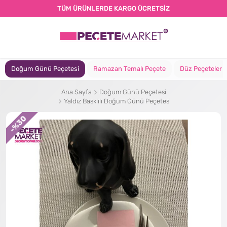
TÜM ÜRÜNLERDE KARGO ÜCRETSİZ
Doğum Günü Peçetesi
Ramazan Temalı Peçete
Düz Peçeteler
Ana Sayfa
Doğum Günü Peçetesi
Yaldız Basklılı Doğum Günü Peçetesi
%30
-