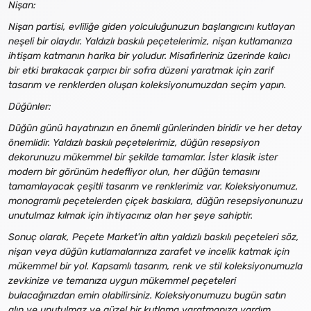
Nişan:
Nişan partisi, evliliğe giden yolculuğunuzun başlangıcını kutlayan
neşeli bir olaydır. Yaldızlı baskılı peçetelerimiz, nişan kutlamanıza
ihtişam katmanın harika bir yoludur. Misafirleriniz üzerinde kalıcı
bir etki bırakacak çarpıcı bir sofra düzeni yaratmak için zarif
tasarım ve renklerden oluşan koleksiyonumuzdan seçim yapın.
Düğünler:
Düğün günü hayatınızın en önemli günlerinden biridir ve her detay
önemlidir. Yaldızlı baskılı peçetelerimiz, düğün resepsiyon
dekorunuzu mükemmel bir şekilde tamamlar. İster klasik ister
modern bir görünüm hedefliyor olun, her düğün temasını
tamamlayacak çeşitli tasarım ve renklerimiz var. Koleksiyonumuz,
monogramlı peçetelerden çiçek baskılara, düğün resepsiyonunuzu
unutulmaz kılmak için ihtiyacınız olan her şeye sahiptir.
Sonuç olarak, Peçete Market'in altın yaldızlı baskılı peçeteleri söz,
nişan veya düğün kutlamalarınıza zarafet ve incelik katmak için
mükemmel bir yol. Kapsamlı tasarım, renk ve stil koleksiyonumuzla
zevkinize ve temanıza uygun mükemmel peçeteleri
bulacağınızdan emin olabilirsiniz. Koleksiyonumuzu bugün satın
alın ve unutulmaz ve güzel bir kutlama yaratmanıza yardım