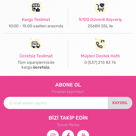
Kargo Teslimat
%100 Güvenli Alışveriş
10:00 - 15:00 saatleri arasında
256Bit SSL ile
Ücretsiz Teslimat
Müşteri Destek Hattı
Tüm siparişlerinizde
0 (537) 213 83 76
kargo
ücretsiz.
ABONE OL
Fırsatları kaçırmayın
KAYDOL
BİZİ TAKİP EDİN
Sosyal Medya