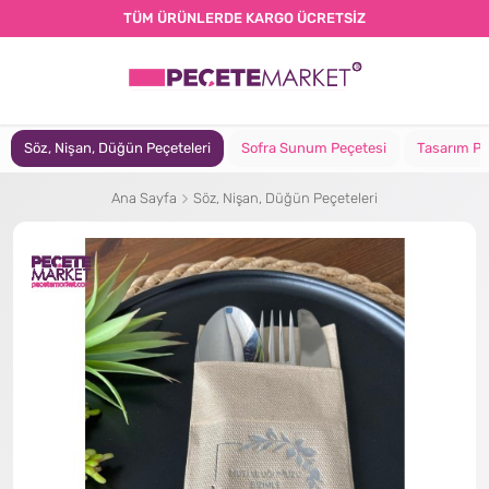
TÜM ÜRÜNLERDE KARGO ÜCRETSİZ
Söz, Nişan, Düğün Peçeteleri
Sofra Sunum Peçetesi
Tasarım Pe
Ana Sayfa
Söz, Nişan, Düğün Peçeteleri