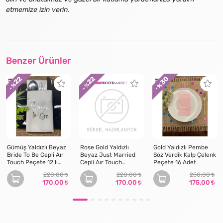
etmemize izin verin.
Benzer Ürünler
30
22
22
- %
- %
- %
Gümüş Yaldızlı Beyaz
Rose Gold Yaldızlı
Gold Yaldızlı Pembe
Bride To Be Cepli Aır
Beyaz Just Married
Söz Verdik Kalp Çelenk
Touch Peçete 12 lı
Cepli Aır Touch
Peçete 16 Adet
40x40
Peçete 12 lı 40x40
220,00
220,00
250,00
170,00
170,00
175,00