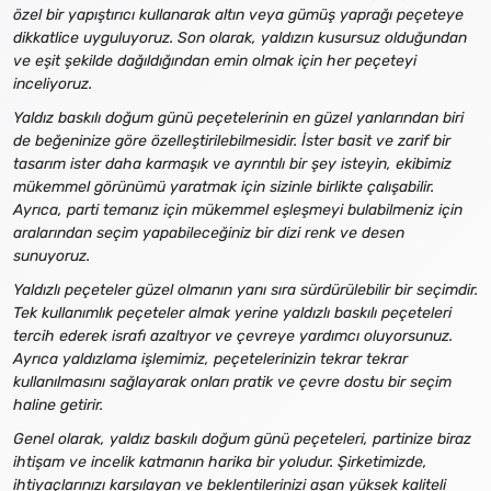
özel bir yapıştırıcı kullanarak altın veya gümüş yaprağı peçeteye
dikkatlice uyguluyoruz. Son olarak, yaldızın kusursuz olduğundan
ve eşit şekilde dağıldığından emin olmak için her peçeteyi
inceliyoruz.
Yaldız baskılı doğum günü peçetelerinin en güzel yanlarından biri
de beğeninize göre özelleştirilebilmesidir. İster basit ve zarif bir
tasarım ister daha karmaşık ve ayrıntılı bir şey isteyin, ekibimiz
mükemmel görünümü yaratmak için sizinle birlikte çalışabilir.
Ayrıca, parti temanız için mükemmel eşleşmeyi bulabilmeniz için
aralarından seçim yapabileceğiniz bir dizi renk ve desen
sunuyoruz.
Yaldızlı peçeteler güzel olmanın yanı sıra sürdürülebilir bir seçimdir.
Tek kullanımlık peçeteler almak yerine yaldızlı baskılı peçeteleri
tercih ederek israfı azaltıyor ve çevreye yardımcı oluyorsunuz.
Ayrıca yaldızlama işlemimiz, peçetelerinizin tekrar tekrar
kullanılmasını sağlayarak onları pratik ve çevre dostu bir seçim
haline getirir.
Genel olarak, yaldız baskılı doğum günü peçeteleri, partinize biraz
ihtişam ve incelik katmanın harika bir yoludur. Şirketimizde,
ihtiyaçlarınızı karşılayan ve beklentilerinizi aşan yüksek kaliteli