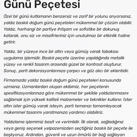
Günü Peçetesi
Özel bir günü kutlamanın benzersiz ve zarif bir yolunu arıyorsanız,
yaldız baskılı doğum günü peçeteleri mükemmel bir çözüm olabilir.
Yaldız, herhangi bir partiye ihtişam ve sofistike bir dokunuş
katarak, onu siz ve misafirleriniz için unutulmaz bir etkinlik haline
getirir.
Yaldız, bir yüzeye ince bir altın veya gümüş varak tabakası
uygulama işlemidir. Baskılı peçete üzerine yapıldığında metalik
yüzey ve renkli tasarım arasında güzel bir kontrast oluşturur.
Sonuç, parti dekorasyonlarınıza çarpıcı ve göz alıcı bir eklentidir.
Firmamızda yaldız baskılı doğum günü peçeteleri konusunda
uzmanız. Uzmanlardan oluşan ekibimiz, her peçetenin
spesifikasyonlarınıza göre mükemmel bir şekilde yaldızlanmasını
sağlamak için yüksek kaliteli malzemeler ve teknikler kullanır. İster
altın ister gümüş varak isteyin, parti temanızı tamamlayacak
mükemmel tasarımı yaratmanıza yardımcı olabiliriz.
Yaldızlama işlemimiz basit ve verimlidir. İlk olarak, sağladığınız
veya geniş seçenek yelpazemizden seçtiğiniz baskılı bir peçete ile
başlıyoruz. Ardından, güvenli ve uzun ömürlü bir bağ sağlayan