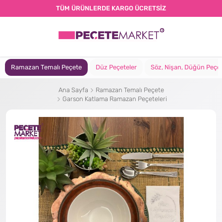
TÜM ÜRÜNLERDE KARGO ÜCRETSİZ
Ramazan Temalı Peçete
Düz Peçeteler
Söz, Nişan, Düğün Peçet
Ana Sayfa
Ramazan Temalı Peçete
Garson Katlama Ramazan Peçeteleri