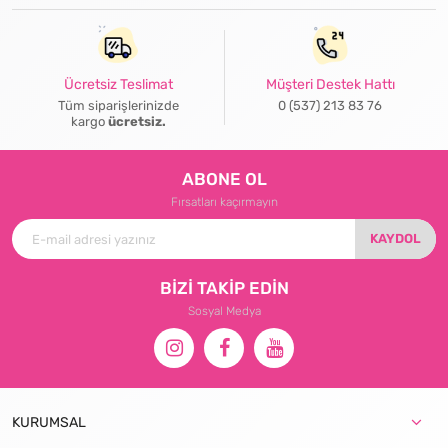
Ücretsiz Teslimat
Müşteri Destek Hattı
Tüm siparişlerinizde
0 (537) 213 83 76
kargo
ücretsiz.
ABONE OL
Fırsatları kaçırmayın
KAYDOL
BİZİ TAKİP EDİN
Sosyal Medya
KURUMSAL