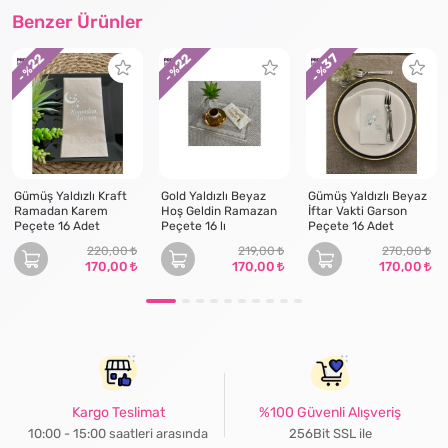
Benzer Ürünler
22
22
37
- %
- %
- %
Gümüş Yaldızlı Kraft
Gold Yaldızlı Beyaz
Gümüş Yaldızlı Beyaz
Ramadan Karem
Hoş Geldin Ramazan
İftar Vakti Garson
Peçete 16 Adet
Peçete 16 lı
Peçete 16 Adet
220,00
219,00
270,00
170,00
170,00
170,00
Kargo Teslimat
%100 Güvenli Alışveriş
10:00 - 15:00 saatleri arasında
256Bit SSL ile