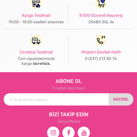
Kargo Teslimat
%100 Güvenli Alışveriş
10:00 - 15:00 saatleri arasında
256Bit SSL ile
Ücretsiz Teslimat
Müşteri Destek Hattı
Tüm siparişlerinizde
0 (537) 213 83 76
kargo
ücretsiz.
ABONE OL
Fırsatları kaçırmayın
KAYDOL
BİZİ TAKİP EDİN
Sosyal Medya