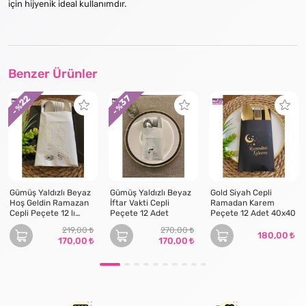
için hijyenik ideal kullanımdır.
Benzer Ürünler
22
37
- %
- %
Gümüş Yaldızlı Beyaz
Gümüş Yaldızlı Beyaz
Gold Siyah Cepli
Hoş Geldin Ramazan
İftar Vakti Cepli
Ramadan Karem
Cepli Peçete 12 lı
Peçete 12 Adet
Peçete 12 Adet 40x40
40x40
219,00
270,00
180,00
170,00
170,00