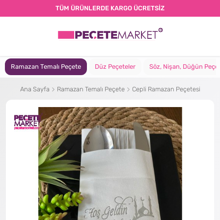
TÜM ÜRÜNLERDE KARGO ÜCRETSİZ
Ramazan Temalı Peçete
Düz Peçeteler
Söz, Nişan, Düğün Peçet
Ana Sayfa
Ramazan Temalı Peçete
Cepli Ramazan Peçetesi