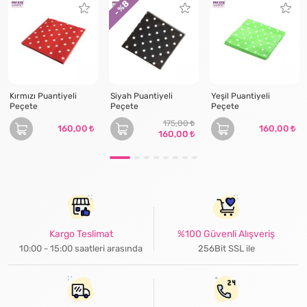
8
- %
Kırmızı Puantiyeli
Siyah Puantiyeli
Yeşil Puantiyeli
Peçete
Peçete
Peçete
175,00
160,00
160,00
160,00
Kargo Teslimat
%100 Güvenli Alışveriş
10:00 - 15:00 saatleri arasında
256Bit SSL ile