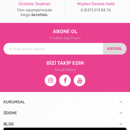
Ücretsiz Teslimat
Müşteri Destek Hattı
Tüm siparişlerinizde
0 (537) 213 83 76
kargo
ücretsiz.
ABONE OL
Fırsatları kaçırmayın
KAYDOL
BİZİ TAKİP EDİN
Sosyal Medya
KURUMSAL
ÖDEME
BLOG