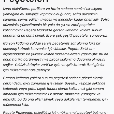
Konu etkinliklere, partilere ve hatta sadece samimi bir akşam
yemeğine ev sahipliği yapmak olduğunda, sofra düzeninin
sunumu, servis edilen yiyecek ve içecekler kadar önemlidir. Sofra
düzeninizi yükseltmenin bir yolu da şık ve zarif peçeteler
kullanmaktır. Peçete Market'te garson katlama yaldızlı sunum
peçetemiz de dahil olmak üzere çok çeşitli peçeteler sunuyoruz.
Garson katlama yaldızlı servis peçetemiz sofralarına lüks bir
dokunuş katmak isteyenler için idealdir. Peçete 8x16 cm
ölçülerindedir ve yüksek kaliteli malzemelerden yapılmıştır, bu da
onun harika görünmesini ve birçok kullanıma dayanıklı olmasını
sağlar. Yaldızlı detaylar zarif bir ışıltı ve ışıltı katarak özel günler
için mükemmel hale getiriyor.
Garson katlama yaldızlı sunum peçetesi sadece görsel olarak
çekici değil, aynı zamanda işlevseldir. Boyutu, yelpaze şeklinde
katlamak veya çatal bıçak tabanı olarak kullanmak gibi sunum
amaçları için mükemmeldir. Ek olarak, malzeme yumuşak ve
emicidir, bu da onu elleri silmek veya dökülenleri temizlemek için
mükemmel kılar.
Peçete Pazarında, etkinliğiniz için mükemmel peçeteyi bulmanın