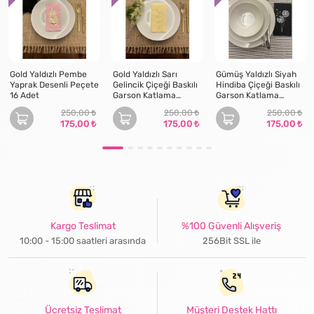
Gold Yaldızlı Pembe
Gold Yaldızlı Sarı
Gümüş Yaldızlı Siyah
Yaprak Desenli Peçete
Gelincik Çiçeği Baskılı
Hindiba Çiçeği Baskılı
16 Adet
Garson Katlama
Garson Katlama
Peçete 16 Adet
Peçete 16 lı
250,00
250,00
250,00
175,00
175,00
175,00
Kargo Teslimat
%100 Güvenli Alışveriş
10:00 - 15:00 saatleri arasında
256Bit SSL ile
Ücretsiz Teslimat
Müşteri Destek Hattı