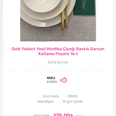
Gold Yaldızlı Yeşil Hindiba Çiçeği Baskılı Garson
Katlama Peçete 16 lı
Sofra Sunum
HIZLI
KARGO
Ürün Kodu
09425
İade Bilgisi
175,00