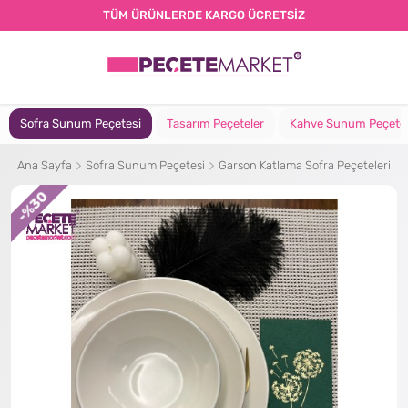
TÜM ÜRÜNLERDE KARGO ÜCRETSİZ
Sofra Sunum Peçetesi
Tasarım Peçeteler
Kahve Sunum Peçete
Ana Sayfa
Sofra Sunum Peçetesi
Garson Katlama Sofra Peçeteleri
%30
-