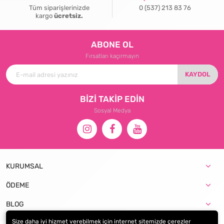
Tüm siparişlerinizde
0 (537) 213 83 76
kargo
ücretsiz.
ABONE OL
Fırsatları kaçırmayın
KAYDOL
BİZİ TAKİP EDİN
Sosyal Medya
KURUMSAL
ÖDEME
BLOG
Size daha iyi hizmet verebilmek için internet sitemizde çerezler