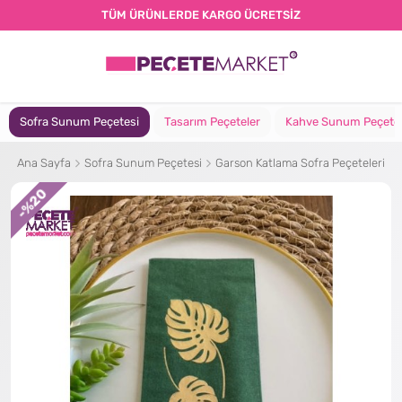
TÜM ÜRÜNLERDE KARGO ÜCRETSİZ
Sofra Sunum Peçetesi
Tasarım Peçeteler
Kahve Sunum Peçete
Ana Sayfa
Sofra Sunum Peçetesi
Garson Katlama Sofra Peçeteleri
%20
-