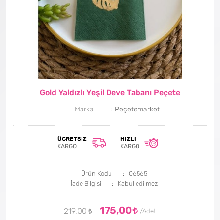
Gold Yaldızlı Yeşil Deve Tabanı Peçete
Marka
Peçetemarket
ÜCRETSIZ
HIZLI
KARGO
KARGO
Ürün Kodu
06565
İade Bilgisi
175,00
219,00