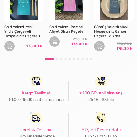
Gold Yaldızlı Yeşil
Gold Yaldızlı Pembe
Gümüş Yaldızlı Mavi
Yıldız Çerçeveli
Afiyet Olsun Peçete
Hoşgeldiniz Garson
Hoşgeldiniz Peçete 16
Peçete 16 Adet
219,00
Adet
175,00
250,00
175,00
175,00
Kargo Teslimat
%100 Güvenli Alışveriş
10:00 - 15:00 saatleri arasında
256Bit SSL ile
Ücretsiz Teslimat
Müşteri Destek Hattı
Tüm siparişlerinizde
0 (537) 213 83 76