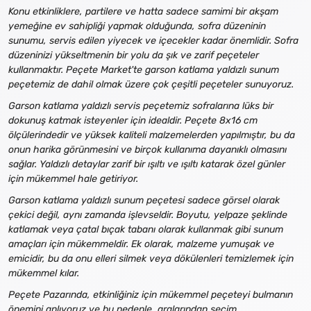
Konu etkinliklere, partilere ve hatta sadece samimi bir akşam
yemeğine ev sahipliği yapmak olduğunda, sofra düzeninin
sunumu, servis edilen yiyecek ve içecekler kadar önemlidir. Sofra
düzeninizi yükseltmenin bir yolu da şık ve zarif peçeteler
kullanmaktır. Peçete Market'te garson katlama yaldızlı sunum
peçetemiz de dahil olmak üzere çok çeşitli peçeteler sunuyoruz.
Garson katlama yaldızlı servis peçetemiz sofralarına lüks bir
dokunuş katmak isteyenler için idealdir. Peçete 8x16 cm
ölçülerindedir ve yüksek kaliteli malzemelerden yapılmıştır, bu da
onun harika görünmesini ve birçok kullanıma dayanıklı olmasını
sağlar. Yaldızlı detaylar zarif bir ışıltı ve ışıltı katarak özel günler
için mükemmel hale getiriyor.
Garson katlama yaldızlı sunum peçetesi sadece görsel olarak
çekici değil, aynı zamanda işlevseldir. Boyutu, yelpaze şeklinde
katlamak veya çatal bıçak tabanı olarak kullanmak gibi sunum
amaçları için mükemmeldir. Ek olarak, malzeme yumuşak ve
emicidir, bu da onu elleri silmek veya dökülenleri temizlemek için
mükemmel kılar.
Peçete Pazarında, etkinliğiniz için mükemmel peçeteyi bulmanın
önemini anlıyoruz ve bu nedenle, aralarından seçim