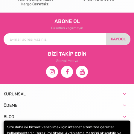
kargo
ücretsiz.
ABONE OL
Fırsatları kaçırmayın
KAYDOL
BİZİ TAKİP EDİN
Sosyal Medya
KURUMSAL
ÖDEME
BLOG
Size daha iyi hizmet verebilmek için internet sitemizde çerezler
kullanılmaktadır. Çerez Politikaları Aydınlatma Metni’ni okuyabilir ve