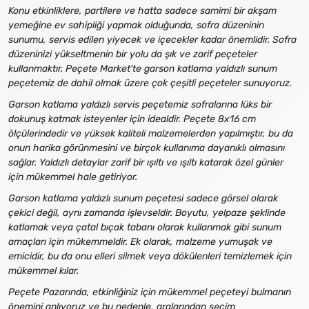
Konu etkinliklere, partilere ve hatta sadece samimi bir akşam
yemeğine ev sahipliği yapmak olduğunda, sofra düzeninin
sunumu, servis edilen yiyecek ve içecekler kadar önemlidir. Sofra
düzeninizi yükseltmenin bir yolu da şık ve zarif peçeteler
kullanmaktır. Peçete Market'te garson katlama yaldızlı sunum
peçetemiz de dahil olmak üzere çok çeşitli peçeteler sunuyoruz.
Garson katlama yaldızlı servis peçetemiz sofralarına lüks bir
dokunuş katmak isteyenler için idealdir. Peçete 8x16 cm
ölçülerindedir ve yüksek kaliteli malzemelerden yapılmıştır, bu da
onun harika görünmesini ve birçok kullanıma dayanıklı olmasını
sağlar. Yaldızlı detaylar zarif bir ışıltı ve ışıltı katarak özel günler
için mükemmel hale getiriyor.
Garson katlama yaldızlı sunum peçetesi sadece görsel olarak
çekici değil, aynı zamanda işlevseldir. Boyutu, yelpaze şeklinde
katlamak veya çatal bıçak tabanı olarak kullanmak gibi sunum
amaçları için mükemmeldir. Ek olarak, malzeme yumuşak ve
emicidir, bu da onu elleri silmek veya dökülenleri temizlemek için
mükemmel kılar.
Peçete Pazarında, etkinliğiniz için mükemmel peçeteyi bulmanın
önemini anlıyoruz ve bu nedenle, aralarından seçim