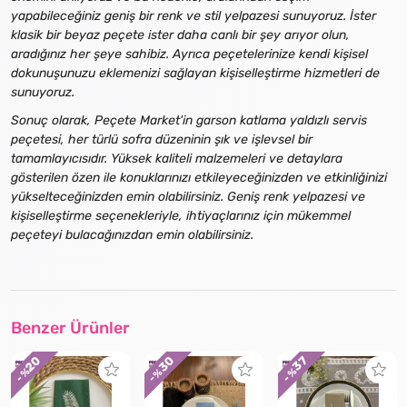
yapabileceğiniz geniş bir renk ve stil yelpazesi sunuyoruz. İster
klasik bir beyaz peçete ister daha canlı bir şey arıyor olun,
aradığınız her şeye sahibiz. Ayrıca peçetelerinize kendi kişisel
dokunuşunuzu eklemenizi sağlayan kişiselleştirme hizmetleri de
sunuyoruz.
Sonuç olarak, Peçete Market'in garson katlama yaldızlı servis
peçetesi, her türlü sofra düzeninin şık ve işlevsel bir
tamamlayıcısıdır. Yüksek kaliteli malzemeleri ve detaylara
gösterilen özen ile konuklarınızı etkileyeceğinizden ve etkinliğinizi
yükselteceğinizden emin olabilirsiniz. Geniş renk yelpazesi ve
kişiselleştirme seçenekleriyle, ihtiyaçlarınız için mükemmel
peçeteyi bulacağınızdan emin olabilirsiniz.
Benzer Ürünler
30
20
37
- %
- %
- %