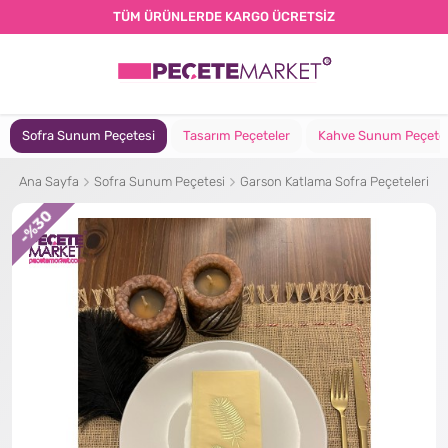
TÜM ÜRÜNLERDE KARGO ÜCRETSİZ
Sofra Sunum Peçetesi
Tasarım Peçeteler
Kahve Sunum Peçete
Ana Sayfa
Sofra Sunum Peçetesi
Garson Katlama Sofra Peçeteleri
%30
-