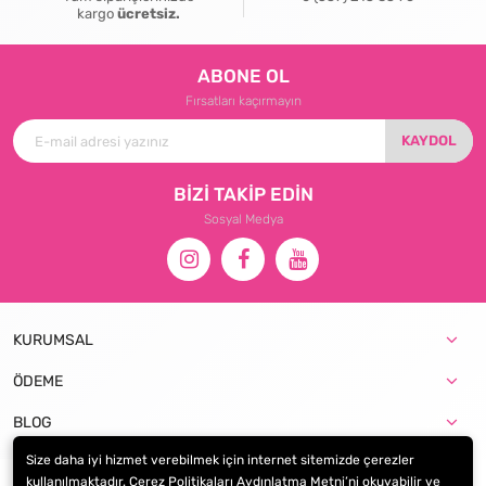
kargo
ücretsiz.
ABONE OL
Fırsatları kaçırmayın
KAYDOL
BİZİ TAKİP EDİN
Sosyal Medya
KURUMSAL
ÖDEME
BLOG
Size daha iyi hizmet verebilmek için internet sitemizde çerezler
kullanılmaktadır. Çerez Politikaları Aydınlatma Metni’ni okuyabilir ve