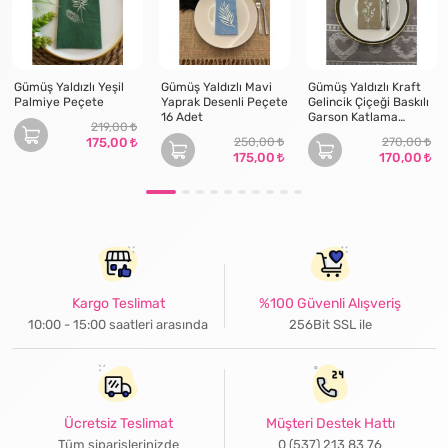
Gümüş Yaldızlı Yeşil
Gümüş Yaldızlı Mavi
Gümüş Yaldızlı Kraft
Palmiye Peçete
Yaprak Desenli Peçete
Gelincik Çiçeği Baskılı
16 Adet
Garson Katlama
219,00
Peçete 16 lı
175,00
250,00
270,00
175,00
170,00
Kargo Teslimat
%100 Güvenli Alışveriş
10:00 - 15:00 saatleri arasında
256Bit SSL ile
Ücretsiz Teslimat
Müşteri Destek Hattı
Tüm siparişlerinizde
0 (537) 213 83 76