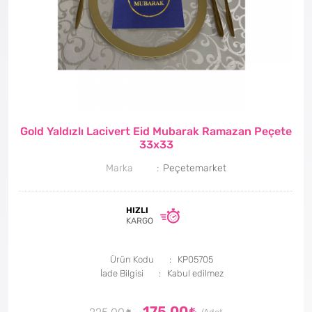
Gold Yaldızlı Lacivert Eid Mubarak Ramazan Peçete
33x33
Marka
Peçetemarket
HIZLI
KARGO
Ürün Kodu
KP05705
İade Bilgisi
175,00