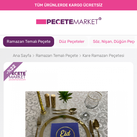
TÜM ÜRÜNLERDE KARGO ÜCRETSİZ
Ramazan Temalı Peçete
Düz Peçeteler
Söz, Nişan, Düğün Peçet
Ana Sayfa
Ramazan Temalı Peçete
Kare Ramazan Peçetesi
%22
-