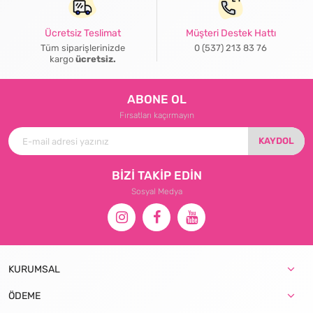
Ücretsiz Teslimat
Müşteri Destek Hattı
Tüm siparişlerinizde
0 (537) 213 83 76
kargo
ücretsiz.
ABONE OL
Fırsatları kaçırmayın
KAYDOL
BİZİ TAKİP EDİN
Sosyal Medya
KURUMSAL
ÖDEME