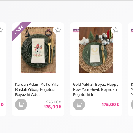
36
- %
m
Kardan Adam Mutlu Yıllar
Gold Yaldızlı Beyaz Happy
K
Baskılı Yılbaşı Peçetesi
New Year Geyik Boynuzu
Y
Beyaz16 Adet
Peçete 16 lı
Y
275,00
0
175,00
175,00