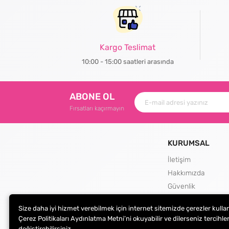
Kargo Teslimat
10:00 - 15:00 saatleri arasında
ABONE OL
Fırsatları kaçırmayın
KURUMSAL
İletişim
Hakkımızda
Güvenlik
Teslimat ve İade Şa
Size daha iyi hizmet verebilmek için internet sitemizde çerezler kulla
Kargo Seçenekleri
Çerez Politikaları Aydınlatma Metni’ni okuyabilir ve dilerseniz tercihler
değiştirebilirsiniz.