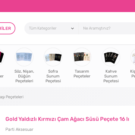
RILER
Söz, Nişan,
Sofra
Tasarım
Kahve
Ki
er
Düğün
Sunum
Peçeteler
Sunum
P
Peçeteleri
Peçetesi
Peçetesi
aşı Peçeteleri
Gold Yaldızlı Kırmızı Çam Ağacı Süsü Peçete 16 lı
Parti Aksesuar