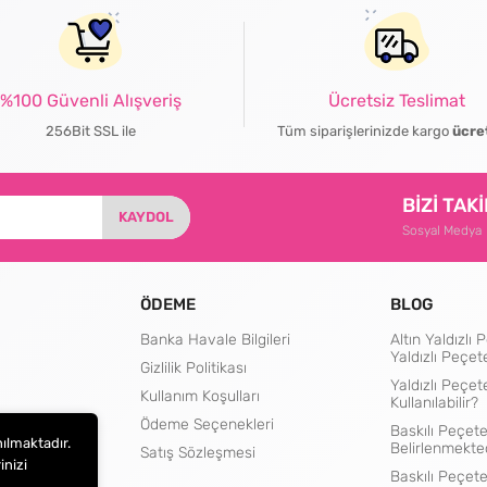
%100 Güvenli Alışveriş
Ücretsiz Teslimat
256Bit SSL ile
Tüm siparişlerinizde kargo
ücre
BİZİ TAK
KAYDOL
Sosyal Medya
ÖDEME
BLOG
Banka Havale Bilgileri
Altın Yaldızl
Yaldızlı Peçet
Gizlilik Politikası
Yaldızlı Peçet
Kullanım Koşulları
Kullanılabilir?
rtları
Ödeme Seçenekleri
Baskılı Peçete
nılmaktadır.
Belirlenmekte
Satış Sözleşmesi
inizi
Baskılı Peçet