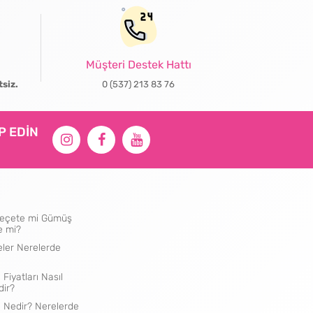
Müşteri Destek Hattı
tsiz.
0 (537) 213 83 76
İP EDİN
ı Peçete mi Gümüş
e mi?
eler Nerelerde
 Fiyatları Nasıl
dir?
e Nedir? Nerelerde