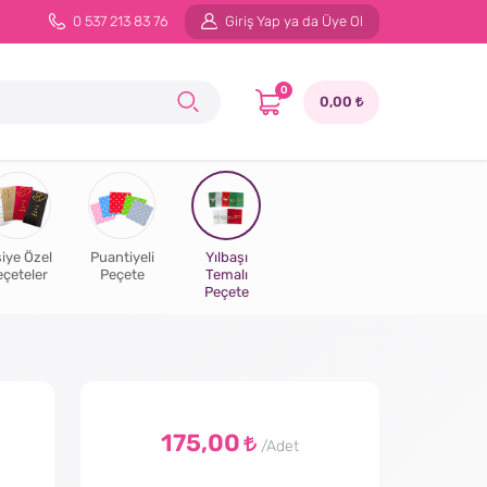
0 537 213 83 76
Giriş Yap ya da Üye Ol
0
0,00
şiye Özel
Puantiyeli
Yılbaşı
eçeteler
Peçete
Temalı
Peçete
175,00