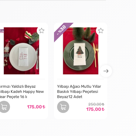
30
19
- %
- %
ırmızı Yaldızlı Beyaz
Yılbaşı Ağacı Mutlu Yıllar
ılbaşı Kadeh Happy New
Baskılı Yılbaşı Peçetesi
ear Peçete 16 lı
Beyaz12 Adet
250,00
175,00
175,00