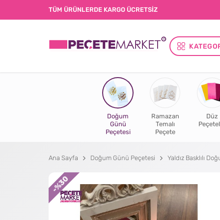
TÜM ÜRÜNLERDE KARGO ÜCRETSİZ
KATEGO
Doğum
Ramazan
Düz
Günü
Temalı
Peçetel
Peçetesi
Peçete
Ana Sayfa
Doğum Günü Peçetesi
Yaldız Basklılı D
%30
-