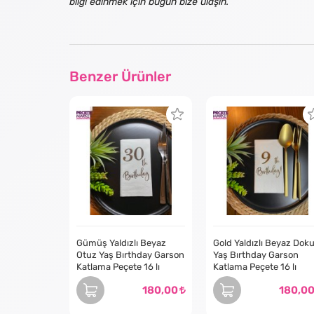
bilgi edinmek için bugün bize ulaşın.
Benzer Ürünler
Gümüş Yaldızlı Beyaz
Gold Yaldızlı Beyaz Dok
Otuz Yaş Bırthday Garson
Yaş Bırthday Garson
Katlama Peçete 16 lı
Katlama Peçete 16 lı
180,00
180,0