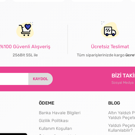
%100 Güvenli Alışveriş
Ücretsiz Teslimat
256Bit SSL ile
Tüm siparişlerinizde kargo
ücre
BİZİ TAK
KAYDOL
Sosyal Medya
ÖDEME
BLOG
Banka Havale Bilgileri
Altın Yaldızl
Yaldızlı Peçet
Gizlilik Politikası
Yaldızlı Peçet
Kullanım Koşulları
Kullanılabilir?