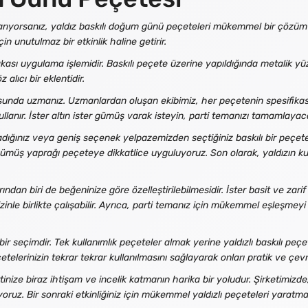
arıyorsanız, yaldız baskılı doğum günü peçeteleri mükemmel bir çözüm ol
in unutulmaz bir etkinlik haline getirir.
kası uygulama işlemidir. Baskılı peçete üzerine yapıldığında metalik yü
alıcı bir eklentidir.
sunda uzmanız. Uzmanlardan oluşan ekibimiz, her peçetenin spesifikas
ullanır. İster altın ister gümüş varak isteyin, parti temanızı tamamlay
ğladığınız veya geniş seçenek yelpazemizden seçtiğiniz baskılı bir peçet
a gümüş yaprağı peçeteye dikkatlice uyguluyoruz. Son olarak, yaldızın 
dan biri de beğeninize göre özelleştirilebilmesidir. İster basit ve zarif 
le birlikte çalışabilir. Ayrıca, parti temanız için mükemmel eşleşmeyi 
 bir seçimdir. Tek kullanımlık peçeteler almak yerine yaldızlı baskılı peç
elerinizin tekrar tekrar kullanılmasını sağlayarak onları pratik ve çevre
nize biraz ihtişam ve incelik katmanın harika bir yoludur. Şirketimizde, 
yoruz. Bir sonraki etkinliğiniz için mükemmel yaldızlı peçeteleri yarat