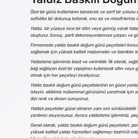
Özel bir günü kutlamanın benzersiz ve zarif bir yolunu 
sofistike bir dokunuş katarak, onu siz ve misafirleriniz iç
Yaldız, bir yüzeye ince bir altın veya gümüş varak taba
oluşturur. Sonuç, parti dekorasyonlarınıza çarpıcı ve göz 
Firmamızda yaldız baskılı doğum günü peçeteleri konu
sağlamak için yüksek kaliteli malzemeler ve teknikler k
Yaldızlama işlemimiz basit ve verimlidir. İlk olarak, sa
bağ sağlayan özel bir yapıştırıcı kullanarak altın vey
olmak için her peçeteyi inceliyoruz.
Yaldız baskılı doğum günü peçetelerinin en güzel yanların
isteyin, ekibimiz mükemmel görünümü yaratmak için sizin
dizi renk ve desen sunuyoruz.
Yaldızlı peçeteler güzel olmanın yanı sıra sürdürülebilir
yardımcı oluyorsunuz. Ayrıca yaldızlama işlemimiz, peçet
Genel olarak, yaldız baskılı doğum günü peçeteleri, parti
yüksek kaliteli yaldız hizmetleri sağlamayı taahhüt edi