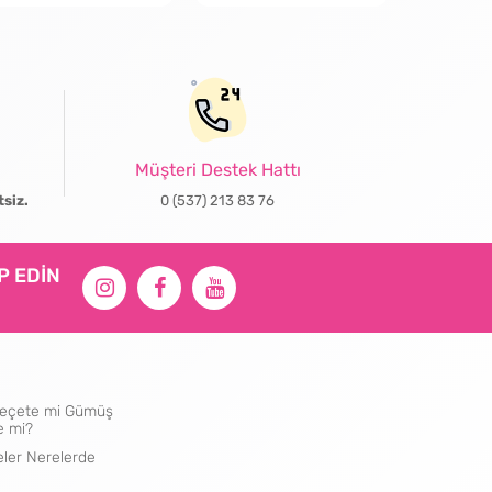
Müşteri Destek Hattı
tsiz.
0 (537) 213 83 76
İP EDİN
ı Peçete mi Gümüş
e mi?
eler Nerelerde