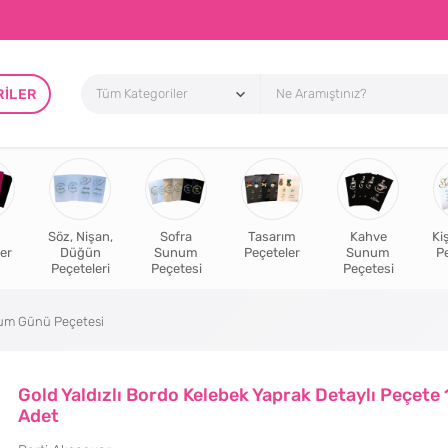
RILER
Söz, Nişan,
Sofra
Tasarım
Kahve
Ki
er
Düğün
Sunum
Peçeteler
Sunum
P
Peçeteleri
Peçetesi
Peçetesi
oğum Günü Peçetesi
Gold Yaldızlı Bordo Kelebek Yaprak Detaylı Peçete 
Adet