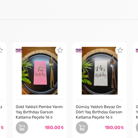
uz
Gold Yaldızlı Pembe Yarım
Gümüş Yaldızlı Beyaz On
G
Yaş Bırthday Garson
Dört Yaş Bırthday Garson
Y
Katlama Peçete 16 lı
Katlama Peçete 16 lı
K
0
180,00
180,00