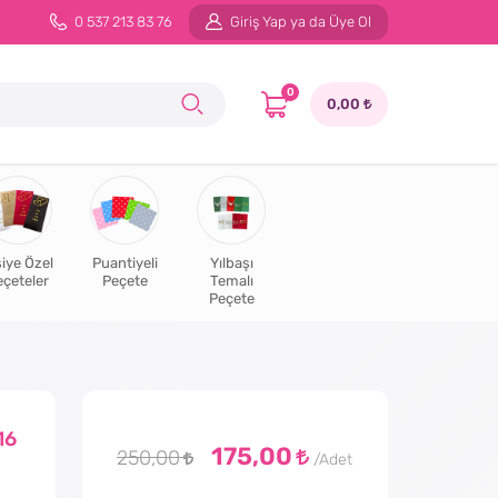
0 537 213 83 76
Giriş Yap ya da Üye Ol
0
0,00
şiye Özel
Puantiyeli
Yılbaşı
eçeteler
Peçete
Temalı
Peçete
16
175,00
250,00