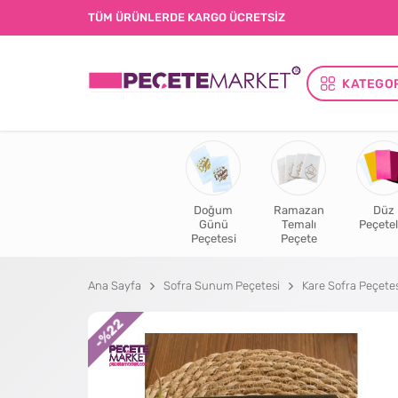
TÜM ÜRÜNLERDE KARGO ÜCRETSİZ
KATEGO
Doğum
Ramazan
Düz
Günü
Temalı
Peçetel
Peçetesi
Peçete
Ana Sayfa
Sofra Sunum Peçetesi
Kare Sofra Peçetes
%22
-