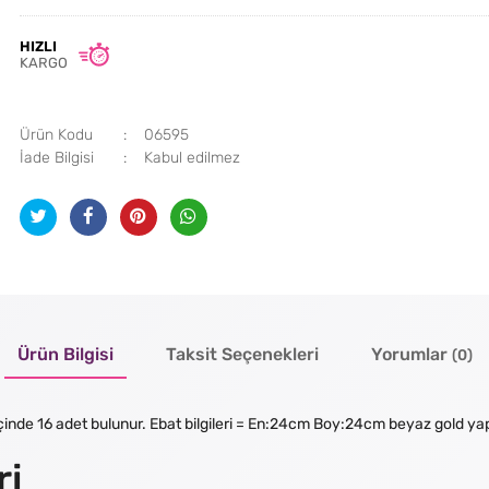
HIZLI
KARGO
Ürün Kodu
06595
İade Bilgisi
Ürün Bilgisi
Taksit Seçenekleri
Yorumlar
(0)
t içinde 16 adet bulunur. Ebat bilgileri = En:24cm Boy:24cm beyaz gold 
ri