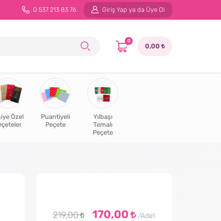
0 537 213 83 76
Giriş Yap ya da Üye Ol
0
0,00
şiye Özel
Puantiyeli
Yılbaşı
eçeteler
Peçete
Temalı
Peçete
170,00
219,00