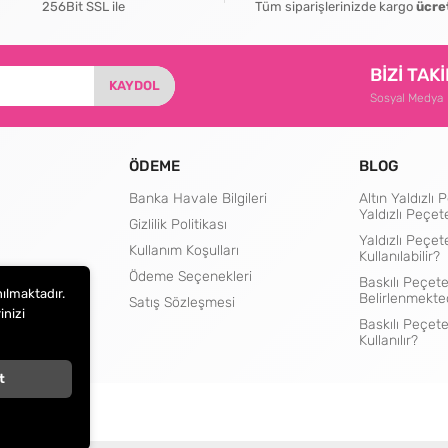
256Bit SSL ile
Tüm siparişlerinizde kargo
ücre
BİZİ TAK
KAYDOL
Sosyal Medya
ÖDEME
BLOG
Banka Havale Bilgileri
Altın Yaldızl
Yaldızlı Peçet
Gizlilik Politikası
Yaldızlı Peçet
Kullanım Koşulları
Kullanılabilir?
rtları
Ödeme Seçenekleri
Baskılı Peçete
nılmaktadır.
Belirlenmekte
Satış Sözleşmesi
inizi
Baskılı Peçet
Kullanılır?
t