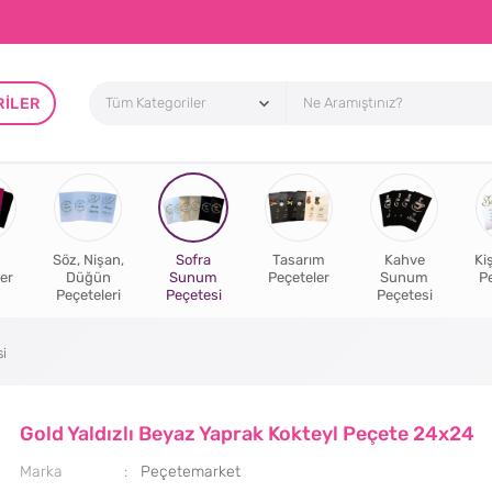
RILER
Söz, Nişan,
Sofra
Tasarım
Kahve
Ki
er
Düğün
Sunum
Peçeteler
Sunum
P
Peçeteleri
Peçetesi
Peçetesi
i
Gold Yaldızlı Beyaz Yaprak Kokteyl Peçete 24x24
Marka
Peçetemarket