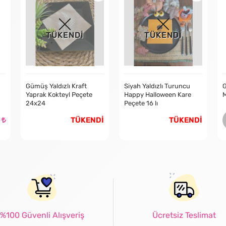
TÜKENDİ
TÜKENDİ
Gümüş Yaldızlı Kraft
Siyah Yaldızlı Turuncu
G
Yaprak Kokteyl Peçete
Happy Halloween Kare
M
24x24
Peçete 16 lı
0
TÜKENDİ
TÜKENDİ
%100 Güvenli Alışveriş
Ücretsiz Teslimat