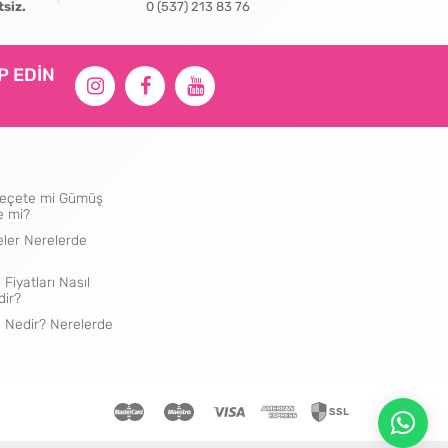
tsiz.
0 (537) 213 83 76
İP EDİN
ı Peçete mi Gümüş
e mi?
eler Nerelerde
 Fiyatları Nasıl
dir?
e Nedir? Nerelerde