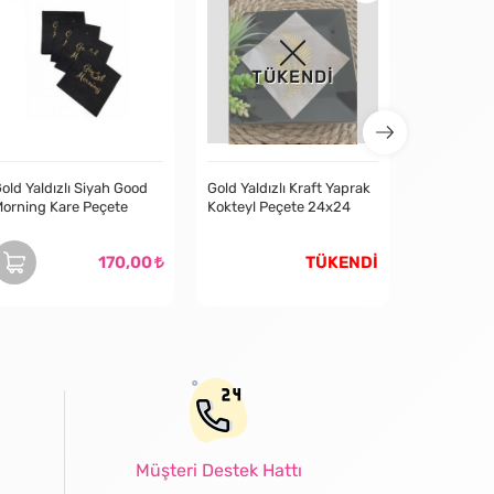
TÜKENDİ
TÜ
old Yaldızlı Siyah Good
Gold Yaldızlı Kraft Yaprak
orning Kare Peçete
Kokteyl Peçete 24x24
170,00
TÜKENDİ
Müşteri Destek Hattı