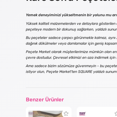
Yemek deneyiminizi yükseltmenin bir yolunu mu arı
Yüksek kaliteli malzemelerden ve detaylara gösterilen öz
peçeteye modern bir dokunuş sağlarken, yaldızlı sunum 
Bu peçeteler sadece çarpıcı görünmekle kalmaz, aynı z
dağınık dökülmeler veya damlamalar için geniş kapsama
Peçete Market olarak müşterilerimize mümkün olan en
çevre dostudur. Çevresel etkimizi en aza indirmek için 
Ama sadece bizim sözümüze güvenmeyin - bu peçeteleri 
istiyor olun, Peçete Market'ten SQUARE yaldızlı sunum p
Benzer Ürünler