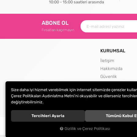
10:00 - 15:00 saatleri arasında
ABONE OL
Fırsatları kaçırmayın
KURUMSAL
İletişim
Hakkımızda
Güvenlik
Teslimat ve İade Şa
Size daha iyi hizmet verebilmek için internet sitemizde çerezler kulla
Kargo Seçenekleri
Çerez Politikaları Aydınlatma Metni’ni okuyabilir ve dilerseniz tercihler
değiştirebilirsiniz.
Tercihleri Ayarla
Tümünü Kabul E
© 2024
Peçete Market
. Tüm hakları saklıdır.
Gizlilik ve Çerez Politikası