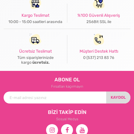
Kargo Teslimat
%100 Güvenli Alışveriş
10:00 - 15:00 saatleri arasında
256Bit SSL ile
Ücretsiz Teslimat
Müşteri Destek Hattı
Tüm siparişlerinizde
0 (537) 213 83 76
kargo
ücretsiz.
ABONE OL
Fırsatları kaçırmayın
KAYDOL
BİZİ TAKİP EDİN
Sosyal Medya