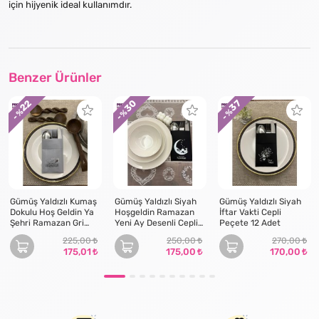
için hijyenik ideal kullanımdır.
Benzer Ürünler
30
22
37
- %
- %
- %
Gümüş Yaldızlı Kumaş
Gümüş Yaldızlı Siyah
Gümüş Yaldızlı Siyah
Dokulu Hoş Geldin Ya
Hoşgeldin Ramazan
İftar Vakti Cepli
Şehri Ramazan Gri
Yeni Ay Desenli Cepli
Peçete 12 Adet
Cepli Peçete 6 lı
Peçete 12 li
225,00
250,00
270,00
175,01
175,00
170,00