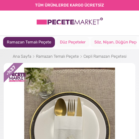
TÜM ÜRÜNLERDE KARGO ÜCRETSİZ
Ramazan Temalı Peçete
Düz Peçeteler
Söz, Nişan, Düğün Peçet
Ana Sayfa
Ramazan Temalı Peçete
Cepli Ramazan Peçetesi
%37
-