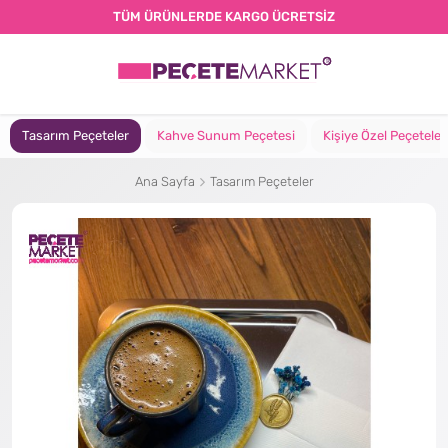
TÜM ÜRÜNLERDE KARGO ÜCRETSİZ
Tasarım Peçeteler
Kahve Sunum Peçetesi
Kişiye Özel Peçeteler
Ana Sayfa
Tasarım Peçeteler