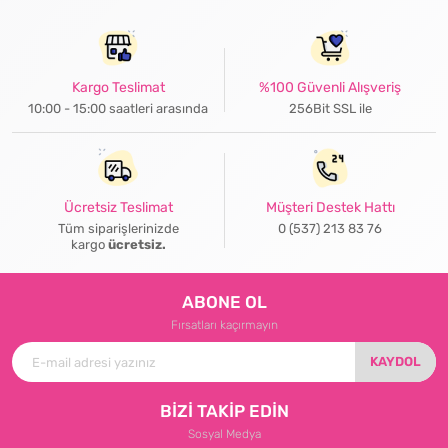
Kargo Teslimat
%100 Güvenli Alışveriş
10:00 - 15:00 saatleri arasında
256Bit SSL ile
Ücretsiz Teslimat
Müşteri Destek Hattı
Tüm siparişlerinizde
0 (537) 213 83 76
kargo
ücretsiz.
ABONE OL
Fırsatları kaçırmayın
KAYDOL
BİZİ TAKİP EDİN
Sosyal Medya