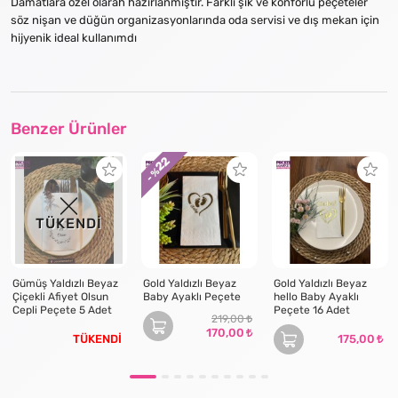
Damatlara özel olarah hazırlanmıştır. Farklı şık ve konforlu peçeteler
söz nişan ve düğün organizasyonlarında oda servisi ve dış mekan için
hijyenik ideal kullanımdı
Benzer Ürünler
22
- %
TÜKENDİ
Gümüş Yaldızlı Beyaz
Gold Yaldızlı Beyaz
Gold Yaldızlı Beyaz
Çiçekli Afiyet Olsun
Baby Ayaklı Peçete
hello Baby Ayaklı
Cepli Peçete 5 Adet
Peçete 16 Adet
219,00
170,00
TÜKENDİ
175,00